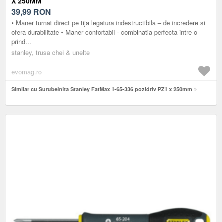
X 250MM
39,99
RON
• Maner turnat direct pe tija legatura indestructibila – de incredere si
ofera durabilitate • Maner confortabil - combinatia perfecta intre o
prind...
stanley, trusa chei & unelte
evomag.ro
Similar cu Surubelnita Stanley FatMax 1-65-336 pozidriv PZ1 x 250mm