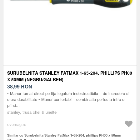
SURUBELNITA STANLEY FATMAX 1-65-204, PHILLIPS PH00
X 50MM (NEGRU/GALBEN)
38,99
RON
• Maner turnat direct pe tija legatura indestructibila – de incredere si
ofera durabilitate • Maner confortabil - combinatia perfecta intre o
prind...
stanley, trusa chei & unelte
evomag.ro
Similar cu Surubelnita Stanley FatMax 1-65-204, phillips PH00 x 50mm