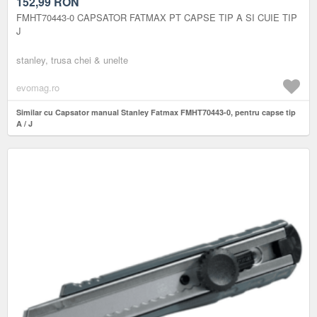
152,99
RON
FMHT70443-0 CAPSATOR FATMAX PT CAPSE TIP A SI CUIE TIP
J
stanley, trusa chei & unelte
evomag.ro
Similar cu Capsator manual Stanley Fatmax FMHT70443-0, pentru capse tip
A / J