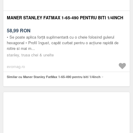
MANER STANLEY FATMAX 1-65-490 PENTRU BITI 1/4INCH
58,99
RON
• Se poate aplica forţă suplimentară cu o cheie folosind gulerul
hexagonal • Profil îngust, capăt curbat pentru o acţiune rapidă de
rotire si mai m...
stanley, trusa chei & unelte
evomag.ro
Similar cu Maner Stanley FatMax 1-65-490 pentru biti 1/4inch