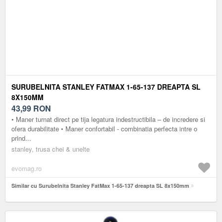
SURUBELNITA STANLEY FATMAX 1-65-137 DREAPTA SL
8X150MM
43,99
RON
• Maner turnat direct pe tija legatura indestructibila – de incredere si
ofera durabilitate • Maner confortabil - combinatia perfecta intre o
prind...
stanley, trusa chei & unelte
evomag.ro
Similar cu Surubelnita Stanley FatMax 1-65-137 dreapta SL 8x150mm