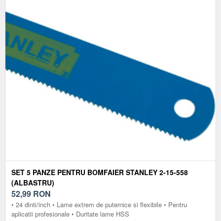
SET 5 PANZE PENTRU BOMFAIER STANLEY 2-15-558
(ALBASTRU)
52,99
RON
• 24 dinti/inch • Lame extrem de puternice si flexibile • Pentru
aplicatii profesionale • Duritate lame HSS