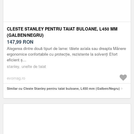
CLESTE STANLEY PENTRU TAIAT BULOANE, L450 MM
(GALBEN/NEGRU)
147,99
RON
Alegerea dintre două tipuri de lame: tăiete axiala sau dreapta Mânere
ergonomice confortabile cu protecție, rezistente la solvenți Efort
eficient ș...
stanley, unelte de taiat
evomag.ro
Similar cu Cleste Stanley pentru taiat buloane, L450 mm (Galben/Negru)