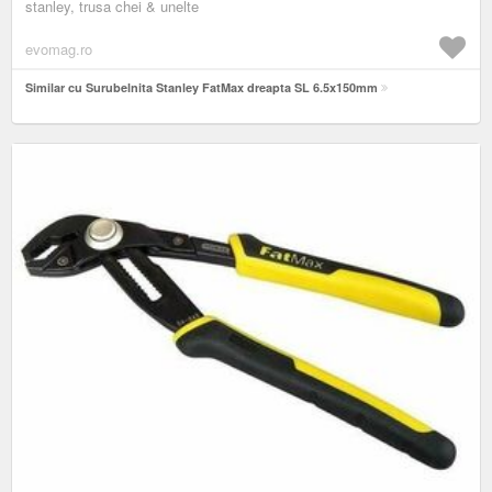
stanley, trusa chei & unelte
evomag.ro
Similar cu Surubelnita Stanley FatMax dreapta SL 6.5x150mm