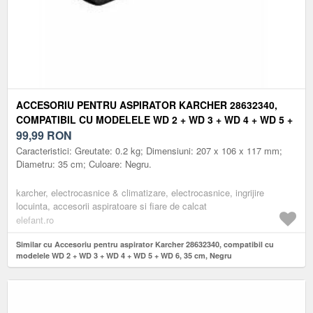
ACCESORIU PENTRU ASPIRATOR KARCHER 28632340,
COMPATIBIL CU MODELELE WD 2 + WD 3 + WD 4 + WD 5 +
WD 6, 35 CM, NEGRU
99,99
RON
Caracteristici: Greutate: 0.2 kg; Dimensiuni: 207 x 106 x 117 mm;
Diametru: 35 cm; Culoare: Negru.
karcher, electrocasnice & climatizare, electrocasnice, ingrijire
locuinta, accesorii aspiratoare si fiare de calcat
elefant.ro
Similar cu Accesoriu pentru aspirator Karcher 28632340, compatibil cu
modelele WD 2 + WD 3 + WD 4 + WD 5 + WD 6, 35 cm, Negru