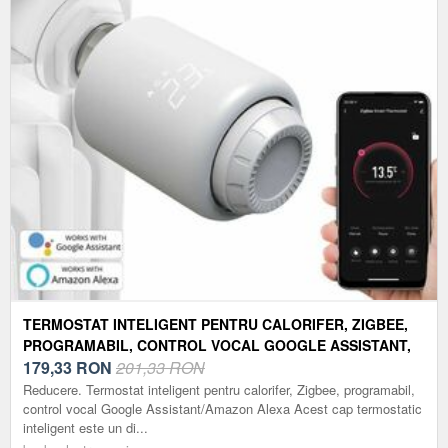
TERMOSTAT INTELIGENT PENTRU CALORIFER, ZIGBEE,
PROGRAMABIL, CONTROL VOCAL GOOGLE ASSISTANT,
ALEXA
179,33
RON
201,33 RON
Reducere. Termostat inteligent pentru calorifer, Zigbee, programabil,
control vocal Google Assistant/Amazon Alexa Acest cap termostatic
inteligent este un di...