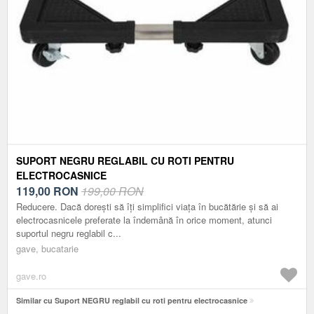
SUPORT NEGRU REGLABIL CU ROTI PENTRU
ELECTROCASNICE
119,00
RON
199,00 RON
Reducere. Dacă dorești să îți simplifici viața în bucătărie și să ai
electrocasnicele preferate la îndemână în orice moment, atunci
suportul negru reglabil c...
gave, bucatarie
gave.ro
Similar cu Suport NEGRU reglabil cu roti pentru electrocasnice