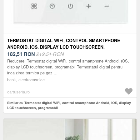
TERMOSTAT DIGITAL WIFI, CONTROL SMARTPHONE
ANDROID, IOS, DISPLAY LCD TOUCHSCREEN,
PROGRAMABIL
182,51
RON
212,51 RON
Reducere. Termostat digital WiFi, control smartphone Android, iOS,
display LCD touchscreen, programabil Termostatul digital pentru
incalzirea termica pe gaz ...
beok, electrocasnice
cartuseria.ro
Similar cu Termostat digital WiFi, control smartphone Android, iOS, display
LCD touchscreen, programabil