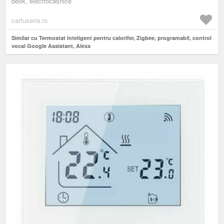
beok, electrocasnice
cartuseria.ro
Similar cu Termostat inteligent pentru calorifer, Zigbee, programabil, control
vocal Google Assistant, Alexa