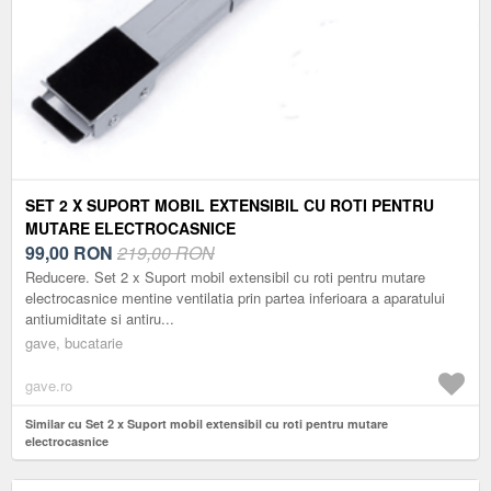
SET 2 X SUPORT MOBIL EXTENSIBIL CU ROTI PENTRU
MUTARE ELECTROCASNICE
99,00
RON
219,00 RON
Reducere. Set 2 x Suport mobil extensibil cu roti pentru mutare
electrocasnice mentine ventilatia prin partea inferioara a aparatului
antiumiditate si antiru...
gave, bucatarie
gave.ro
Similar cu Set 2 x Suport mobil extensibil cu roti pentru mutare
electrocasnice