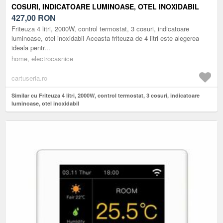
COSURI, INDICATOARE LUMINOASE, OTEL INOXIDABIL
427,00
RON
Friteuza 4 litri, 2000W, control termostat, 3 cosuri, indicatoare
luminoase, otel inoxidabil Aceasta friteuza de 4 litri este alegerea
ideala pentr...
home, electrocasnice
cartuseria.ro
Similar cu Friteuza 4 litri, 2000W, control termostat, 3 cosuri, indicatoare
luminoase, otel inoxidabil