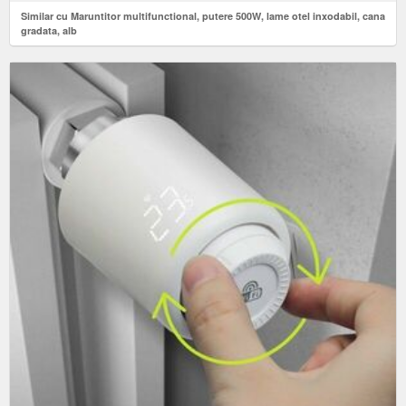
Similar cu Maruntitor multifunctional, putere 500W, lame otel inxodabil, cana
gradata, alb