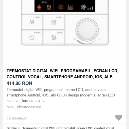
TERMOSTAT DIGITAL WIFI, PROGRAMABIL, ECRAN LCD,
CONTROL VOCAL, SMARTPHONE ANDROID, IOS, ALB
414,86
RON
Termostat digital Wifi, programabil, ecran LCD, control vocal,
smartphone Android, iOS, alb Cu un design modern si ecran LCD
iluminat, termostatul ...
beok, electrocasnice
cartuseria.ro
Similar cu Termostat digital Wifi, programabil, ecran LCD, control vocal,