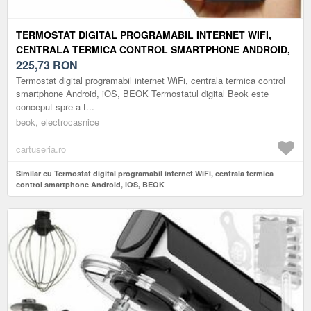
TERMOSTAT DIGITAL PROGRAMABIL INTERNET WIFI,
CENTRALA TERMICA CONTROL SMARTPHONE ANDROID,
IOS, BEOK
225,73
RON
Termostat digital programabil internet WiFi, centrala termica control
smartphone Android, iOS, BEOK Termostatul digital Beok este
conceput spre a-t...
beok, electrocasnice
cartuseria.ro
Similar cu Termostat digital programabil internet WiFi, centrala termica
control smartphone Android, iOS, BEOK