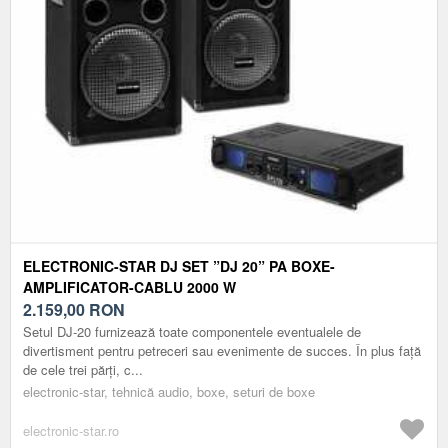
ELECTRONIC-STAR DJ SET ”DJ 20” PA BOXE-
AMPLIFICATOR-CABLU 2000 W
2.159,00
RON
Setul DJ-20 furnizează toate componentele eventualele de
divertisment pentru petreceri sau evenimente de succes. În plus față
de cele trei părți, c...
electronic-star, tehnică audio, boxe, seturi de boxe
electronic-star.ro