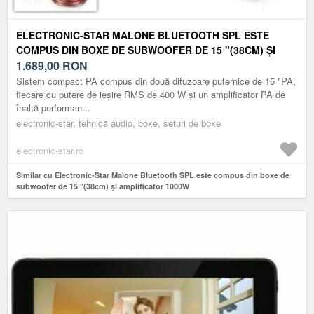
ELECTRONIC-STAR MALONE BLUETOOTH SPL ESTE
COMPUS DIN BOXE DE SUBWOOFER DE 15 "(38CM) ȘI
AMPLIFICATOR 1000W
1.689,00
RON
Sistem compact PA compus din două difuzoare puternice de 15 "PA,
fiecare cu putere de ieșire RMS de 400 W și un amplificator PA de
înaltă performan...
electronic-star, tehnică audio, boxe, seturi de boxe
electronic-star.ro
Similar cu Electronic-Star Malone Bluetooth SPL este compus din boxe de
subwoofer de 15 "(38cm) și amplificator 1000W