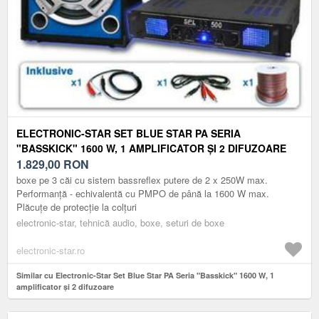
ELECTRONIC-STAR SET BLUE STAR PA SERIA
"BASSKICK" 1600 W, 1 AMPLIFICATOR ȘI 2 DIFUZOARE
1.829,00
RON
boxe pe 3 căi cu sistem bassreflex putere de 2 x 250W max.
Performanță - echivalentă cu PMPO de până la 1600 W max.
Plăcuțe de protecție la colțuri
electronic-star, tehnică audio, boxe, seturi de boxe
electronic-star.ro
Similar cu Electronic-Star Set Blue Star PA Seria "Basskick" 1600 W, 1
amplificator și 2 difuzoare