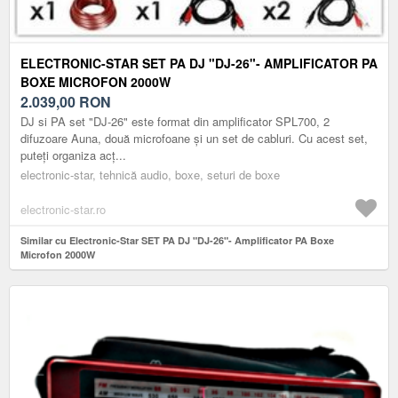
ELECTRONIC-STAR SET PA DJ "DJ-26"- AMPLIFICATOR PA
BOXE MICROFON 2000W
2.039,00
RON
DJ si PA set "DJ-26" este format din amplificator SPL700, 2
difuzoare Auna, două microfoane și un set de cabluri. Cu acest set,
puteți organiza acț...
electronic-star, tehnică audio, boxe, seturi de boxe
electronic-star.ro
Similar cu Electronic-Star SET PA DJ "DJ-26"- Amplificator PA Boxe
Microfon 2000W