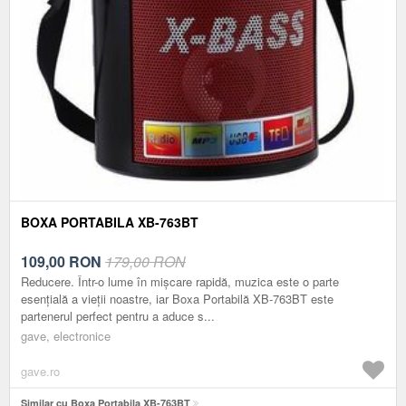
BOXA PORTABILA XB-763BT
109,00
RON
179,00 RON
Reducere. Într-o lume în mișcare rapidă, muzica este o parte
esențială a vieții noastre, iar Boxa Portabilă XB-763BT este
partenerul perfect pentru a aduce s...
gave, electronice
gave.ro
Similar cu Boxa Portabila XB-763BT