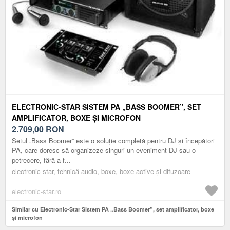
ELECTRONIC-STAR SISTEM PA „BASS BOOMER”, SET
AMPLIFICATOR, BOXE ȘI MICROFON
2.709,00
RON
Setul „Bass Boomer” este o soluție completă pentru DJ și începători
PA, care doresc să organizeze singuri un eveniment DJ sau o
petrecere, fără a f...
electronic-star, tehnică audio, boxe, boxe active și difuzoare
electronic-star.ro
Similar cu Electronic-Star Sistem PA „Bass Boomer”, set amplificator, boxe
și microfon