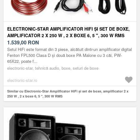
ELECTRONIC-STAR AMPLIFICATOR HIFI ȘI SET DE BOXE,
AMPLIFICATOR 2 X 250 W , 2 X BOXE 6, 5 ", 300 W RMS
1.539,00
RON
Setul HiFi este format din 3 piese, alcătuit dintr-un amplificator digital
Fenton FPL500 Clasa D și două boxe PA Malone cu 3 căi, PW-
65X22, poate f...
electronic-star, tehnică audio, boxe, seturi de boxe
electronic-star.ro
Similar cu Electronic-Star Amplificator HiFi și set de boxe, amplificator 2 x
250 W , 2 x boxe 6, 5 ", 300 W RMS