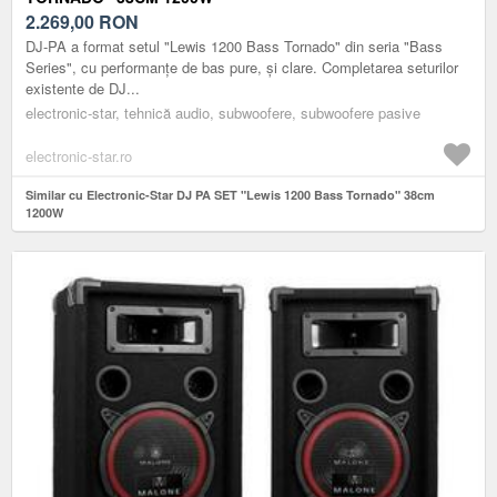
2.269,00
RON
DJ-PA a format setul "Lewis 1200 Bass Tornado" din seria "Bass
Series", cu performanțe de bas pure, și clare. Completarea seturilor
existente de DJ...
electronic-star, tehnică audio, subwoofere, subwoofere pasive
electronic-star.ro
Similar cu Electronic-Star DJ PA SET "Lewis 1200 Bass Tornado" 38cm
1200W