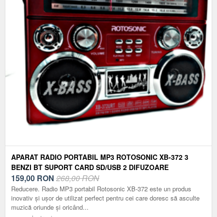
APARAT RADIO PORTABIL MP3 ROTOSONIC XB-372 3
BENZI BT SUPORT CARD SD/USB 2 DIFUZOARE
159,00
RON
268,00 RON
Reducere. Radio MP3 portabil Rotosonic XB-372 este un produs
inovativ și ușor de utilizat perfect pentru cei care doresc să asculte
muzică oriunde și oricând...