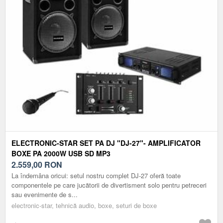
ELECTRONIC-STAR SET PA DJ "DJ-27"- AMPLIFICATOR
BOXE PA 2000W USB SD MP3
2.559,00
RON
La îndemâna oricui: setul nostru complet DJ-27 oferă toate
componentele pe care jucătorii de divertisment solo pentru petreceri
sau evenimente de s...
electronic-star, tehnică audio, boxe, seturi de boxe