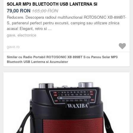
SOLAR MP3 BLUETOOTH USB LANTERNA SI
ACUMULATOR
79,00
RON
165,00 RON
Reducere. Descopera radioul multifunctional ROTOSONIC XB-899BT-
S, partenerul perfect pentru excursii, camping sau utilizare zilnica
acasa! Elegant, retro si ...
gave, electronice
gave.ro
Similar cu Radio Portabil ROTOSONIC XB 899BT S cu Panou Solar MP3
Bluetooth USB Lanterna si Acumulator