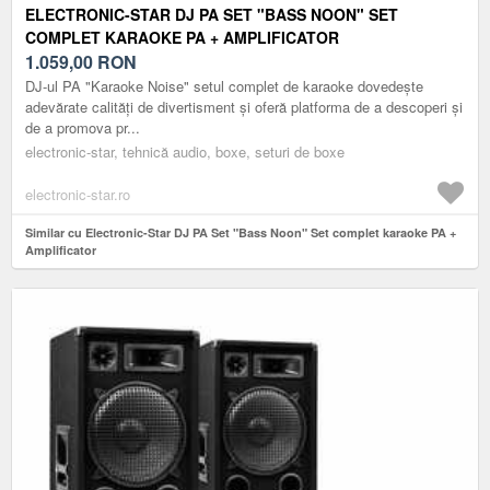
ELECTRONIC-STAR DJ PA SET "BASS NOON" SET
COMPLET KARAOKE PA + AMPLIFICATOR
1.059,00
RON
DJ-ul PA "Karaoke Noise" setul complet de karaoke dovedește
adevărate calități de divertisment și oferă platforma de a descoperi și
de a promova pr...
electronic-star, tehnică audio, boxe, seturi de boxe
electronic-star.ro
Similar cu Electronic-Star DJ PA Set "Bass Noon" Set complet karaoke PA +
Amplificator