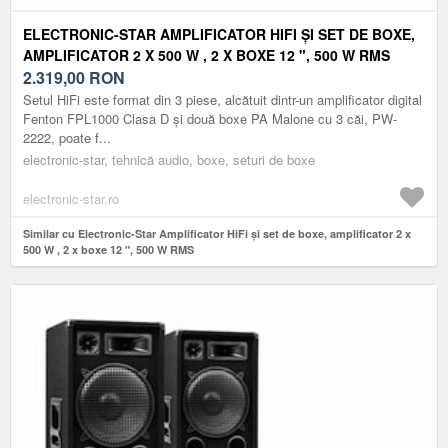
ELECTRONIC-STAR AMPLIFICATOR HIFI ȘI SET DE BOXE,
AMPLIFICATOR 2 X 500 W , 2 X BOXE 12 ", 500 W RMS
2.319,00
RON
Setul HiFi este format din 3 piese, alcătuit dintr-un amplificator digital
Fenton FPL1000 Clasa D și două boxe PA Malone cu 3 căi, PW-
2222, poate f...
electronic-star, tehnică audio, boxe, seturi de boxe
electronic-star.ro
Similar cu Electronic-Star Amplificator HiFi și set de boxe, amplificator 2 x
500 W , 2 x boxe 12 ", 500 W RMS