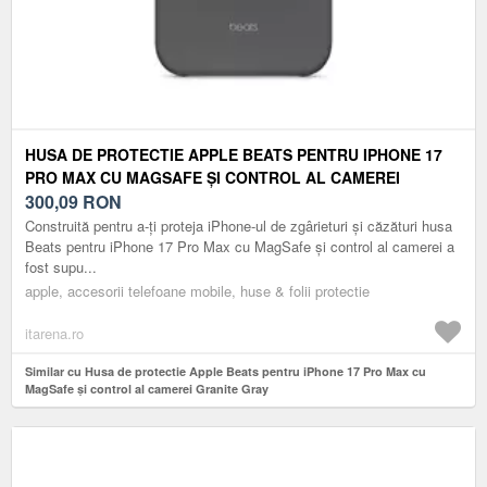
HUSA DE PROTECTIE APPLE BEATS PENTRU IPHONE 17
PRO MAX CU MAGSAFE ȘI CONTROL AL CAMEREI
GRANITE GRAY
300,09
RON
Construită pentru a-ți proteja iPhone-ul de zgârieturi și căzături husa
Beats pentru iPhone 17 Pro Max cu MagSafe și control al camerei a
fost supu...
apple, accesorii telefoane mobile, huse & folii protectie
itarena.ro
Similar cu Husa de protectie Apple Beats pentru iPhone 17 Pro Max cu
MagSafe și control al camerei Granite Gray