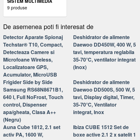
SISTEM MULTIMEDIA
TECHSTAR® APPLE
9 produse
CARPLAY/ANDROID,
ECRAN TACTIL, 7 INCH
De asemenea poti fi interesat de
1080P FULL HD,
BLUETOOTH, MIRROR
Detector Aparate Spionaj
Deshidrator de alimente
LINK/CARD TF/USB/AUX,
Techstar® T10, Compact,
Daewoo DD450W, 400 W, 5
NEGRU
Detecteaza Camere si
tavi, temperatura reglabila
Microfoane Wireless,
35-70°C, ventilator integrat
Localizatoare GPS,
(Inox)
Acumulator, MicroUSB
Frigider Side by Side
Deshidrator de alimente
Samsung RS68N8671B1,
Daewoo DD500S, 500 W, 5
640 l, Full NoFrost, Touch
tavi, Display digital, Timer,
control, Dispenser
35-70°C, Ventilator
apa/gheata, Clasa A++
integrat, Inox
(Negru)
Auna Cube 1812, 2.1 set
Ibiza CUBE 1512 Set de
activ PA, 1600 W,
boxe active 2.1 2 x satelit 1