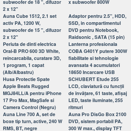
subwoofer de 18 ", difuzor
x subwoofer 800W
2 x 12"
Auna Cube 1512, 2.1 set
Adaptor pentru 2.5'', HDD,
activ PA, 1200 W,
SSD, in compartimentul
subwoofer de 15 ", difuzor
DVD pentru Notebook,
2 x 12"
Raidsonic , SATA (15 pin)
Periuta de dinti electrica
Lanterna profesionala
Oral-B PRO 600 3D White,
COBA G401Y putere 300W
reincarcabila, curatare 3D,
fiabilitate si tehnologie
1 program, 1 capat
avansata 4 acumulatori
(Alb/Albastru)
18650 Incarcare USB
Husa Protectie Spate
SCHUBERT Etude 255
Apple Beats Rugged
LCD, claviatură cu funcții
MGJ84LL/A pentru iPhone
de învățare, 61 taste, afișaj
17 Pro Max, MagSafe si
LED, taste iluminate, 255
Camera Control (Negru)
ritmuri
Auna Line 700 A, set de
Auna Pro DisGo Box 2100
boxe tip turn, active, 240 W
DVD, sistem portabil PA,
RMS, BT, negre
300 W max., display TFT