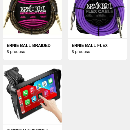
ERNIE BALL BRAIDED
ERNIE BALL FLEX
INSTRUMENT CABLE
6 produse
INSTRUMENT CABLE
6 produse
STRAIGHT/STRAIGHT 3 M
STRAIGHT/STRAIGHT 6 M
DREPT - DREPT CABLU
DREPT - DREPT CABLU
DE INSTRUMENT
DE INSTRUMENT