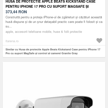
HUSA DE PROTECTIE APPLE BEATS KICKSTAND CASE
PENTRU IPHONE 17 PRO CU SUPORT MAGSAFE ȘI
CONTROL AL CAMEREI GRANITE GRAY
373,44
RON
Construită pentru a proteja iPhone-ul de zgârieturi și căzături această
husă dispune și de un șnur detașabil practic care poate fi folosit și ca
su...
apple, accesorii telefoane mobile, huse & folii protectie
itarena.ro
Similar cu Husa de protectie Apple Beats Kickstand Case pentru iPhone 17
Pro cu suport MagSafe și control al camerei Granite Gray