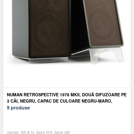
NUMAN RETROSPECTIVE 1978 MKII, DOUĂ DIFUZOARE PE
3 CĂI, NEGRU, CAPAC DE CULOARE NEGRU-MARO,
SUPORTURI
9 produse
numan, hifi & tv, boxe hi-fi, boxe raft