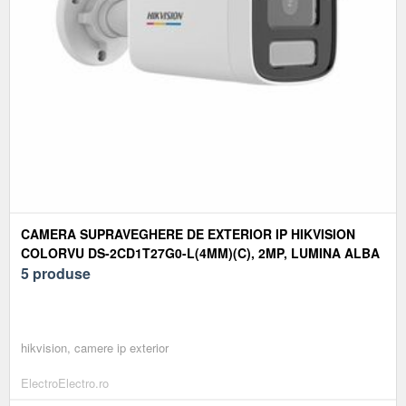
CAMERA SUPRAVEGHERE DE EXTERIOR IP HIKVISION
COLORVU DS-2CD1T27G0-L(4MM)(C), 2MP, LUMINA ALBA
50 M, 4 MM, POE
5 produse
hikvision, camere ip exterior
ElectroElectro.ro