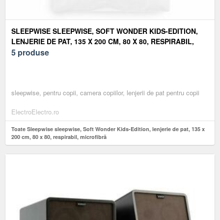
SLEEPWISE SLEEPWISE, SOFT WONDER KIDS-EDITION,
LENJERIE DE PAT, 135 X 200 CM, 80 X 80, RESPIRABIL,
MICROFIBRĂ
5 produse
sleepwise, pentru copii, camera copiilor, lenjerii de pat pentru copii
ElectroElectro.ro
Toate Sleepwise sleepwise, Soft Wonder Kids-Edition, lenjerie de pat, 135 x
200 cm, 80 x 80, respirabil, microfibră