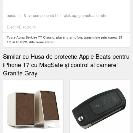
auna, hifi & tv, componente hi-fi, pick-up, gramofoane retro
ElectroElectro.ro
Toate Auna Berklee TT Classic, player gramofon, transmisie prin curea, 33
1/3 și 45 RPM, difuzoare stereo
Similar cu Husa de protectie Apple Beats pentru
iPhone 17 cu MagSafe și control al camerei
Granite Gray