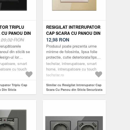
TOR TRIPLU
RESIGILAT INTRERUPATOR
 CU PANOU DIN
CAP SCARA CU PANOU DIN
CURIZATA
N
20,32 RON
STICLA SECURIZATA
12,98
RON
TGS 01, 220V,
TECHSTAR® TGS 01, 220V,
rerupătoarele
Produsul poate prezenta urme
86 MM, NEGRU,
16A, 86 X 86 MM, AURIU, CU
noul din sticlă se
minime de folosinta, lipsa folie
esign-ul lor
protectie, cutie deteriorata/lipsa,
1 MODUL
ant și minimalist.
usoare zgarieturi etc.
erupatoare, smart
techstar, intrerupatoare, smart
ractice, fabricate
Întrerupătoarele Techstar ...
patoare cu touch
home, intrerupatoare cu touch
techstar.ro
erupator Triplu Cap
Similar cu Resigilat Intrerupator Cap
 Din Sticla
Scara Cu Panou din Sticla Securizata
hstar® TGS 01, 220V,
Techstar® TGS 01, 220V, 16A, 86 x 86
m, Negru, cu 3 Faze
mm, Auriu, cu 1 Modul