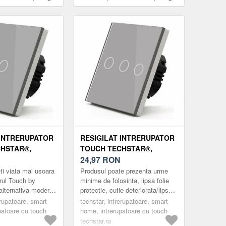
re LED, 3 Faze, Gri
Modern, Iluminare LED, 1 Faza, Gri
 INTRERUPATOR
RESIGILAT INTRERUPATOR
HSTAR®,
TOUCH TECHSTAR®,
CURIZATA,
STICLA SECURIZATA,
24,97
RON
DERN,
DESIGN MODERN,
ti viata mai usoara
Produsul poate prezenta urme
LED, 1 FAZA,
ILUMINARE LED, 3 FAZE,
orul Touch by
minime de folosinta, lipsa folie
alternativa moderna
protectie, cutie deteriorata/lipsa,
GRI
arele clasice.
usoare zgarieturi etc. Fa-ti viata
erupatoare, smart
techstar, intrerupatoare, smart
ele marca ®Techstar
mai usoara cu ...
patoare cu touch
home, intrerupatoare cu touch
techstar.ro