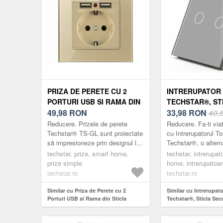
PRIZA DE PERETE CU 2
INTRERUPATOR
PORTURI USB SI RAMA DIN
TECHSTAR®, ST
STICLA TECHSTAR® TS-GL,
49,98
RON
SECURIZATA, D
33,98
RON
40,
110-250V, 16A, IGNIFUGA,
MODERN, ILUMI
Reducere. Prizele de perete
Reducere. Fa-ti via
86X86MM, AURIU
2 FAZE, GRI
Techstar® TS-GL sunt proiectate
cu Intrerupatorul T
să impresioneze prin designul lor
Techstar®, o alter
compact, elegant și minimalist.
la intrerupatoarele 
techstar, prize, smart home,
techstar, intrerupat
Acestea se remarcă prin
Intrerupatoarele m
prize simple
home, intrerupatoa
versati...
su...
techstar.ro
techstar.ro
Similar cu Priza de Perete cu 2
Similar cu Intrerupat
Porturi USB si Rama din Sticla
Techstar®, Sticla Sec
Techstar® TS-GL, 110-250V, 16A,
Modern, Iluminare LED
Ignifuga, 86x86mm, Auriu