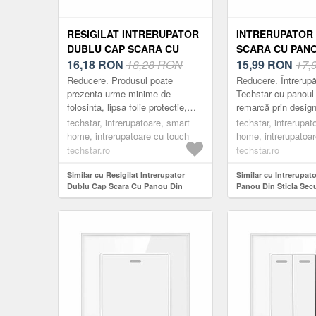
RESIGILAT INTRERUPATOR
INTRERUPATOR
DUBLU CAP SCARA CU
SCARA CU PANO
PANOU DIN STICLA
16,18
RON
18,28 RON
STICLA SECURI
15,99
RON
17,
SECURIZATA TECHSTAR®
TECHSTAR® TGS 
Reducere. Produsul poate
Reducere. Întrerupă
TGS 01, 220V, 16A, 86 X 86
16A, 86 X 86 MM
prezenta urme minime de
Techstar cu panoul 
folosinta, lipsa folie protectie,
remarcă prin design-
MM, ALB, CU 2 MODULE
MODUL
cutie deteriorata/lipsa, usoare
compact, elegant și
techstar, intrerupatoare, smart
techstar, intrerupat
zgarieturi etc. Întrerupătoarele
Acestea sunt practi
home, intrerupatoare cu touch
home, intrerupatoa
Techstar ...
din m...
techstar.ro
techstar.ro
Similar cu Resigilat Intrerupator
Similar cu Intrerupat
Dublu Cap Scara Cu Panou Din
Panou Din Sticla Secu
Sticla Securizata Techstar® TGS 01,
Techstar® TGS 01, 220
220V, 16A, 86 X 86 Mm, Alb, cu 2
Mm, Gri, cu 1 Modul
Module