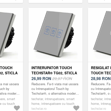
sign Modern,
2.4GHz, Sticla Securizata, Design
Modern, Ilumina
, Gri
Modern, Iluminare LED, 2 Faze, Gri
 TOUCH
INTRERUPATOR TOUCH
RESIGILAT
2, STICLA
TECHSTAR® TG02, STICLA
TOUCH TEC
ESIGN
SECURIZATA, DESIGN
26,99
RON
29,97 RON
STICLA SE
28,98
RON
NARE LED,
MODERN, ILUMINARE LED,
DESIGN MO
ta mai usoara
Reducere. Fa-ti viata mai usoara
Reducere. Fa-
3 FAZE, GRI
ILUMINARE 
ouch by
cu Intrerupatorul Touch by
cu Intrerupat
nativa moderna
Techstar®, o alternativa moderna
Techstar®, o 
GRI
clasice.
la intrerupatoarele clasice.
la intrerupato
oare, smart
techstar, intrerupatoare, smart
techstar, intr
arca ®Techstar
Intrerupatoarele marca ®Techstar
Intrerupatoar
re cu touch
home, intrerupatoare cu touch
home, intreru
su...
su...
techstar.ro
techstar.ro