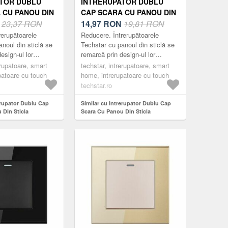
TOR DUBLU
INTRERUPATOR DUBLU
 CU PANOU DIN
CAP SCARA CU PANOU DIN
CURIZATA
N
23,37 RON
STICLA SECURIZATA
14,97
RON
19,81 RON
TGS 01, 220V,
TECHSTAR® TGS 01, 220V,
rerupătoarele
Reducere. Întrerupătoarele
86 MM, NEGRU,
16A, 86 X 86 MM, AURIU, CU
noul din sticlă se
Techstar cu panoul din sticlă se
esign-ul lor
remarcă prin design-ul lor
LE
2 MODULE
ant și minimalist.
compact, elegant și minimalist.
erupatoare, smart
techstar, intrerupatoare, smart
ractice, fabricate
Acestea sunt practice, fabricate
patoare cu touch
home, intrerupatoare cu touch
din m...
techstar.ro
erupator Dublu Cap
Similar cu Intrerupator Dublu Cap
 Din Sticla
Scara Cu Panou Din Sticla
hstar® TGS 01, 220V,
Securizata Techstar® TGS 01, 220V,
m, Negru, cu 2 Module
16A, 86 X 86 Mm, Auriu, cu 2 Module