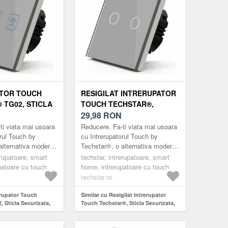
ATOR TOUCH
RESIGILAT INTRERUPATOR
 TG02, STICLA
TOUCH TECHSTAR®,
A, DESIGN
STICLA SECURIZATA,
29,98
RON
LUMINARE LED,
DESIGN MODERN,
ti viata mai usoara
Reducere. Fa-ti viata mai usoara
ILUMINARE LED, 2 FAZE,
orul Touch by
cu Intrerupatorul Touch by
alternativa moderna
Techstar®, o alternativa moderna
GRI
arele clasice.
la intrerupatoarele clasice.
erupatoare, smart
techstar, intrerupatoare, smart
ele marca ®Techstar
Intrerupatoarele marca ®Techstar
patoare cu touch
home, intrerupatoare cu touch
su...
techstar.ro
erupator Touch
Similar cu Resigilat Intrerupator
 Sticla Securizata,
Touch Techstar®, Sticla Securizata,
 Iluminare LED, 2
Design Modern, Iluminare LED, 2
Faze, Gri