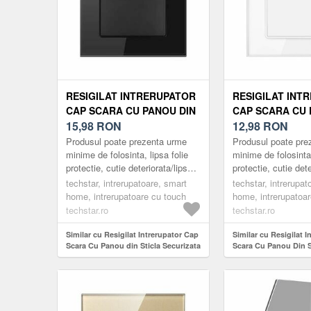
RESIGILAT INTRERUPATOR
RESIGILAT INT
CAP SCARA CU PANOU DIN
CAP SCARA CU 
STICLA SECURIZATA
15,98
RON
STICLA SECURI
12,98
RON
TECHSTAR® TGS 01, 220V,
TECHSTAR® TGS 
Produsul poate prezenta urme
Produsul poate pre
16A, 86 X 86 MM, NEGRU,
16A, 86 X 86 MM
minime de folosinta, lipsa folie
minime de folosinta,
protectie, cutie deteriorata/lipsa,
protectie, cutie dete
CU 1 MODUL
MODUL
usoare zgarieturi etc.
usoare zgarieturi et
techstar, intrerupatoare, smart
techstar, intrerupat
Întrerupătoarele Techstar ...
Întrerupătoarele Tec
home, intrerupatoare cu touch
home, intrerupatoa
techstar.ro
techstar.ro
Similar cu Resigilat Intrerupator Cap
Similar cu Resigilat 
Scara Cu Panou din Sticla Securizata
Scara Cu Panou Din S
Techstar® TGS 01, 220V, 16A, 86 x 86
Securizata Techstar®
mm, Negru, cu 1 Modul
16A, 86 X 86 Mm, Alb