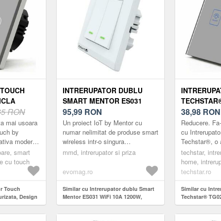
 TOUCH
INTRERUPATOR DUBLU
INTRERUP
ICLA
SMART MENTOR ES031
TECHSTAR®
ESIGN
65 RON
WIFI 10A 1200W, IGNIFUG
95,99
RON
SECURIZAT
38,98
RON
NARE LED,
MODERN, I
ta mai usoara
Un proiect IoT by Mentor cu
Reducere. Fa-
2 FAZE, GRI
ouch by
numar nelimitat de produse smart
cu Intrerupat
nativa moderna
wireless intr-o singura
Techstar®, o 
clasice.
aplicatie.Intrerupatorul are un
la intrerupato
oare, smart
mmd, intrerupator si priza
techstar, intr
arca ®Techstar
design placut, este conceput p...
Intrerupatoar
re cu touch
home, intreru
su...
evomag.ro
techstar.ro
or Touch
Similar cu Intrerupator dublu Smart
Similar cu Intr
urizata, Design
Mentor ES031 WiFi 10A 1200W,
Techstar® TG02,
, 2 Faze, Gri
ignifug
Design Modern,
Faze, Gri