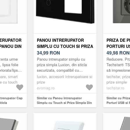
RERUPATOR
PANOU INTRERUPATOR
PRIZA DE P
PANOU DIN
SIMPLU CU TOUCH SI PRIZA
PORTURI U
ZATA
SIMPLA DIN STICLA LUXION
34,99
RON
STICLA TE
49,98
RON
01, 220V,
(NEGRU)
110-250V, 1
zenta urme
Panou intrerupator simplu cu
Reducere. Pri
, ALB, CU 1
86X86MM, 
 lipsa folie
priza simpla Luxion, din sticla
Techstar® TS-
riorata/lipsa,
securizata, compatibil cu
să impresionez
c.
modulele Luxion. Produsele
compact, eleg
oare, smart
luxion, accesorii intrerupatoare si
techstar, pri
hstar ...
LUXION se diferentiaza prin
Acestea se re
re cu touch
prize
prize simple
desig...
versati...
evomag.ro
techstar.ro
Intrerupator Cap
Similar cu Panou Intrerupator
Similar cu Priz
ticla
Simplu cu Touch si Priza Simpla Din
Porturi USB si 
 TGS 01, 220V,
Sticla LUXION (Negru)
Techstar® TS-G
, cu 1 Modul
Ignifuga, 86x8