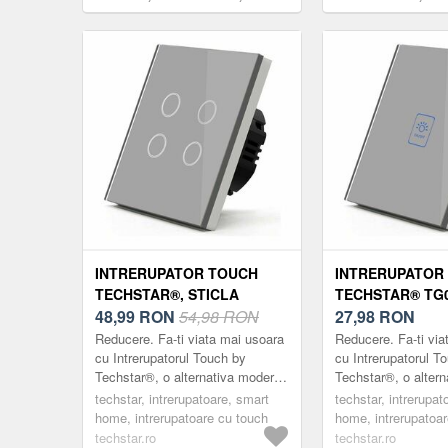
Securizata, Design Modern,
Sticla Securizata, De
Iluminare LED, 2 Faze, Gri
Iluminare LED, 2 Faze
INTRERUPATOR TOUCH
INTRERUPATOR
TECHSTAR®, STICLA
TECHSTAR® TG0
SECURIZATA, DESIGN
48,99
RON
54,98 RON
SECURIZATA, D
27,98
RON
MODERN, ILUMINARE LED,
MODERN, ILUMI
Reducere. Fa-ti viata mai usoara
Reducere. Fa-ti via
4 FAZE, GRI
1 FAZA, GRI
cu Intrerupatorul Touch by
cu Intrerupatorul T
Techstar®, o alternativa moderna
Techstar®, o alter
la intrerupatoarele clasice.
la intrerupatoarele 
techstar, intrerupatoare, smart
techstar, intrerupat
Intrerupatoarele marca ®Techstar
Intrerupatoarele m
home, intrerupatoare cu touch
home, intrerupatoa
su...
su...
techstar.ro
techstar.ro