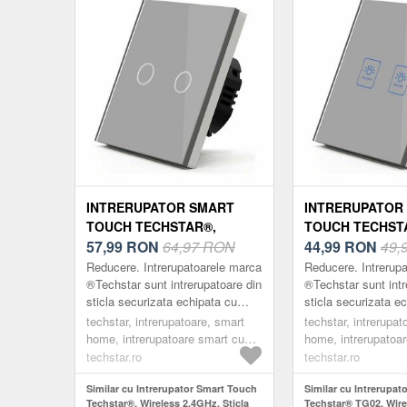
INTRERUPATOR SMART
INTRERUPATOR
TOUCH TECHSTAR®,
TOUCH TECHST
WIRELESS 2.4GHZ, STICLA
57,99
RON
64,97 RON
WIRELESS 2.4GH
44,99
RON
49,
SECURIZATA, DESIGN
SECURIZATA, D
Reducere. Intrerupatoarele marca
Reducere. Intrerup
MODERN, ILUMINARE LED,
MODERN, ILUMI
®Techstar sunt intrerupatoare din
®Techstar sunt intr
sticla securizata echipata cu
sticla securizata e
2 FAZE, GRI
2 FAZE, GRI
butoane ce pot fi controlate tactil
butoane ce pot fi co
techstar, intrerupatoare, smart
techstar, intrerupat
si cu functii smart. Sun...
si cu functii smart.
home, intrerupatoare smart cu
home, intrerupatoa
wifi
wifi
techstar.ro
techstar.ro
Similar cu Intrerupator Smart Touch
Similar cu Intrerupat
Techstar®, Wireless 2.4GHz, Sticla
Techstar® TG02, Wire