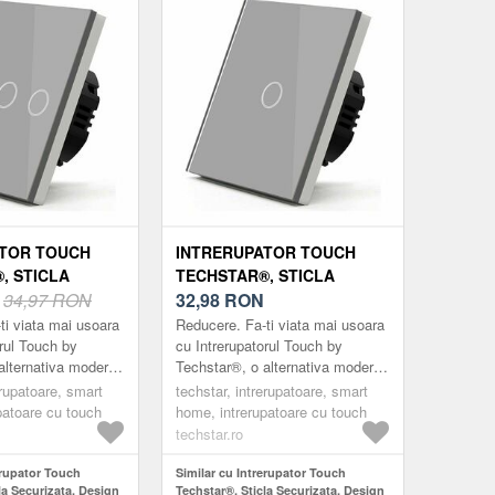
ATOR TOUCH
INTRERUPATOR TOUCH
, STICLA
TECHSTAR®, STICLA
A, DESIGN
N
34,97 RON
SECURIZATA, DESIGN
32,98
RON
LUMINARE LED,
MODERN, ILUMINARE LED,
ti viata mai usoara
Reducere. Fa-ti viata mai usoara
1 FAZA, GRI
orul Touch by
cu Intrerupatorul Touch by
alternativa moderna
Techstar®, o alternativa moderna
arele clasice.
la intrerupatoarele clasice.
erupatoare, smart
techstar, intrerupatoare, smart
ele marca ®Techstar
Intrerupatoarele marca ®Techstar
patoare cu touch
home, intrerupatoare cu touch
su...
techstar.ro
erupator Touch
Similar cu Intrerupator Touch
la Securizata, Design
Techstar®, Sticla Securizata, Design