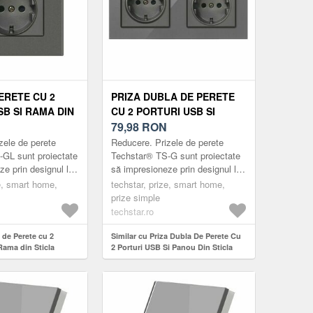
ERETE CU 2
PRIZA DUBLA DE PERETE
SB SI RAMA DIN
CU 2 PORTURI USB SI
CHSTAR® TS-GL,
PANOU DIN STICLA
79,98
RON
6A, IGNIFUGA,
TECHSTAR® TS-G, 110-
zele de perete
Reducere. Prizele de perete
GRI
250V, 16A, IGNIFUGA,
GL sunt proiectate
Techstar® TS-G sunt proiectate
e prin designul lor
să impresioneze prin designul lor
80X151MM, GRI
ant și minimalist.
compact, elegant și minimalist.
ze, smart home,
techstar, prize, smart home,
marcă prin
Acestea se remarcă prin
prize simple
versatil...
techstar.ro
a de Perete cu 2
Similar cu Priza Dubla De Perete Cu
Rama din Sticla
2 Porturi USB Si Panou Din Sticla
L, 110-250V, 16A,
Techstar® TS-G, 110-250V, 16A,
6mm, Gri
Ignifuga, 80x151mm, Gri