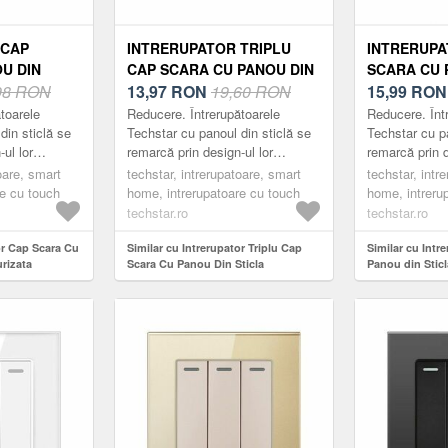
 CAP
INTRERUPATOR TRIPLU
INTRERUPA
U DIN
CAP SCARA CU PANOU DIN
SCARA CU 
ZATA
98 RON
STICLA SECURIZATA
13,97
RON
19,60 RON
STICLA SE
15,99
RO
01, 220V,
TECHSTAR® TGS 01, 220V,
TECHSTAR® 
toarele
Reducere. Întrerupătoarele
Reducere. Înt
, GRI, CU 1
16A, 86 X 86 MM, GRI, CU 3
16A, 86 X 
din sticlă se
Techstar cu panoul din sticlă se
Techstar cu pa
ul lor
remarcă prin design-ul lor
remarcă prin d
FAZE
CU 1 MODU
 minimalist.
compact, elegant și minimalist.
compact, eleg
oare, smart
techstar, intrerupatoare, smart
techstar, intr
ce, fabricate
Acestea sunt practice, fabricate
Acestea sunt p
re cu touch
home, intrerupatoare cu touch
home, intreru
din m...
din m...
techstar.ro
techstar.ro
or Cap Scara Cu
Similar cu Intrerupator Triplu Cap
Similar cu Intr
rizata
Scara Cu Panou Din Sticla
Panou din Sticl
V, 16A, 86 X 86
Securizata Techstar® TGS 01, 220V,
Techstar® TGS 0
16A, 86 X 86 Mm, Gri, cu 3 Faze
mm, Negru, cu