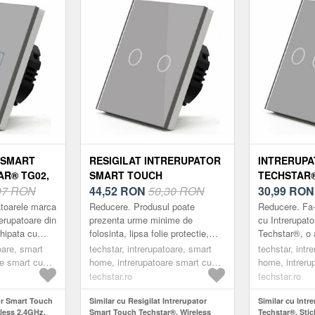
 SMART
RESIGILAT INTRERUPATOR
INTRERUP
AR® TG02,
SMART TOUCH
TECHSTAR®
Z, STICLA
97 RON
TECHSTAR®, WIRELESS
44,52
RON
50,30 RON
SECURIZAT
30,99
RO
ESIGN
2.4GHZ, STICLA
MODERN, I
atoarele marca
Reducere. Produsul poate
Reducere. Fa-
NARE LED,
SECURIZATA, DESIGN
3 FAZE, GRI
erupatoare din
prezenta urme minime de
cu Intrerupat
chipata cu
folosinta, lipsa folie protectie,
Techstar®, o 
MODERN, ILUMINARE LED,
ntrolate tactil
cutie deteriorata/lipsa, usoare
la intrerupato
oare, smart
2 FAZE, GRI
techstar, intrerupatoare, smart
techstar, intr
 Sun...
zgarieturi etc. Intrerupatoarele
Intrerupatoar
re smart cu
home, intrerupatoare smart cu
home, intreru
marca ®Te...
su...
wifi
techstar.ro
techstar.ro
or Smart Touch
Similar cu Resigilat Intrerupator
Similar cu Intr
less 2.4GHz,
Smart Touch Techstar®, Wireless
Techstar®, Stic