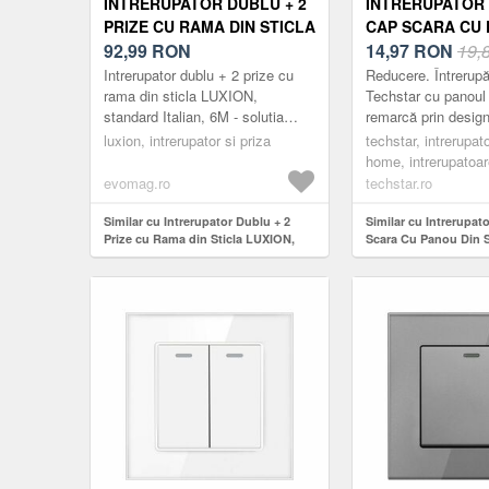
INTRERUPATOR DUBLU + 2
INTRERUPATOR
PRIZE CU RAMA DIN STICLA
CAP SCARA CU 
LUXION, STANDARD
92,99
RON
STICLA SECURI
14,97
RON
19,
ITALIAN, 6M (ALB)
TECHSTAR® TGS 
Intrerupator dublu + 2 prize cu
Reducere. Întrerupă
16A, 86 X 86 MM
rama din sticla LUXION,
Techstar cu panoul 
standard Italian, 6M - solutia
remarcă prin design-
MODULE
ideala pentru casa sau spatiul
compact, elegant și
luxion, intrerupator si priza
techstar, intrerupat
tau. Bucura-te de un design r...
Acestea sunt practi
home, intrerupatoa
din m...
evomag.ro
techstar.ro
Similar cu Intrerupator Dublu + 2
Similar cu Intrerupat
Prize cu Rama din Sticla LUXION,
Scara Cu Panou Din S
Standard Italian, 6M (Alb)
Securizata Techstar®
16A, 86 X 86 Mm, Gri,