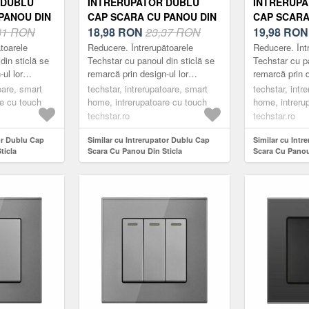
 DUBLU
INTRERUPATOR DUBLU
INTRERUPA
PANOU DIN
CAP SCARA CU PANOU DIN
CAP SCARA
ZATA
81 RON
STICLA SECURIZATA
18,98
RON
23,37 RON
STICLA SE
19,98
RO
01, 220V,
TECHSTAR® TGS 01, 220V,
TECHSTAR® 
toarele
Reducere. Întrerupătoarele
Reducere. Înt
, GRI, CU 2
16A, 86 X 86 MM, ALB, CU 2
16A, 86 X 
din sticlă se
Techstar cu panoul din sticlă se
Techstar cu pa
ul lor
remarcă prin design-ul lor
remarcă prin d
MODULE
CU 2 MODU
 minimalist.
compact, elegant și minimalist.
compact, eleg
oare, smart
techstar, intrerupatoare, smart
techstar, intr
ce, fabricate
Acestea sunt practice, fabricate
Acestea sunt p
re cu touch
home, intrerupatoare cu touch
home, intreru
din m...
din m...
techstar.ro
techstar.ro
or Dublu Cap
Similar cu Intrerupator Dublu Cap
Similar cu Intr
ticla
Scara Cu Panou Din Sticla
Scara Cu Panou
 TGS 01, 220V,
Securizata Techstar® TGS 01, 220V,
Securizata Tec
 cu 2 Module
16A, 86 X 86 Mm, Alb, cu 2 Module
16A, 86 X 86 M