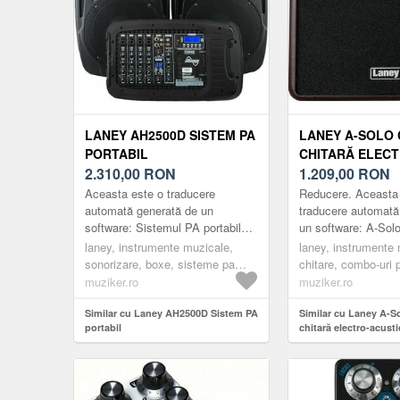
LANEY AH2500D SISTEM PA
LANEY A-SOLO
PORTABIL
CHITARĂ ELECT
2.310,00
RON
ACUSTICĂ
1.209,00
RON
Aceasta este o traducere
Reducere. Aceasta
automată generată de un
traducere automată
software: Sistemul PA portabil
un software: A-Sol
AH2500D oferă o soluție ideală
amplificator de chi
laney, instrumente muzicale,
laney, instrumente 
pentru trupe, conferințe, DJ,
profesional, compact
sonorizare, boxe, sisteme pa
chitare, combo-uri p
fitnes...
dedica...
complete, set-uri pa, black
combo-uri de chitar
muziker.ro
muziker.ro
acustice
Similar cu Laney AH2500D Sistem PA
Similar cu Laney A-
portabil
chitară electro-acusti