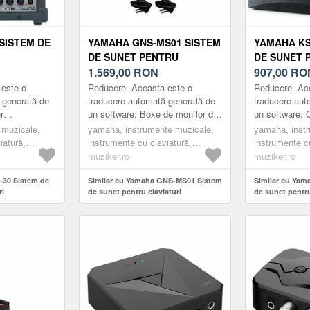
SISTEM DE
YAMAHA GNS-MS01 SISTEM
YAMAHA KS
DE SUNET PENTRU
DE SUNET 
CLAVIATURI
1.569,00
RON
CLAVIATUR
907,00
RO
 este o
Reducere. Aceasta este o
Reducere. Ac
 generată de
traducere automată generată de
traducere aut
r
un software: Boxe de monitor de
un software:
ixare portabil
înaltă calitate pentru tastatura
de 50W care 
 muzicale,
yamaha, instrumente muzicale,
yamaha, inst
enă, care oferă
profesională YAMAHA Genos.
serie de tehno
iatură,
instrumente cu claviatură,
instrumente cu
Acest sis...
înaltă per...
u claviaturi,
amplificatoare pentru claviaturi,
amplificatoare
muziker.ro
muziker.ro
black
black
-30 Sistem de
Similar cu Yamaha GNS-MS01 Sistem
Similar cu Ya
ri
de sunet pentru claviaturi
de sunet pentru