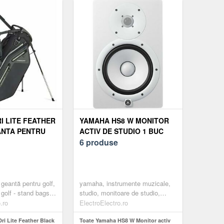
I LITE FEATHER
YAMAHA HS8 W MONITOR
ANTA PENTRU
ACTIV DE STUDIO 1 BUC
6 produse
 geantă pentru golf,
yamaha, instrumente muzicale,
golf - stand bags,
studio, monitoare de studio,
monitoare de studio active,
.ro
ElectroElectro.ro
monitoare de studio active cu 2
ri Lite Feather Black
căi, white
Toate Yamaha HS8 W Monitor activ