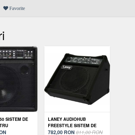
Favorite
i
50 SISTEM DE
LANEY AUDIOHUB
TRU
FREESTYLE SISTEM DE
I
ON
SUNET PENTRU
782,00
RON
811,00 RON