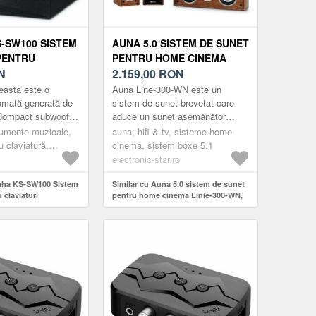
-SW100 SISTEM
AUNA 5.0 SISTEM DE SUNET
PENTRU
PENTRU HOME CINEMA
I
N
LINIE-300-WN, NUC
2.159,00
RON
easta este o
Auna Line-300-WN este un
omată generată de
sistem de sunet brevetat care
 Compact subwoofer
aduce un sunet asemănător
încorporează o
cinematografului în camera de
rumente muzicale,
auna, hifi & tv, sisteme home
logii avansate, de
zi.Setul este format din două
 claviatură,
cinema, sistem boxe 5.1
boxe f...
 pentru claviaturi,
electronic-star.ro
maha KS-SW100 Sistem
Similar cu Auna 5.0 sistem de sunet
 claviaturi
pentru home cinema Linie-300-WN,
nuc