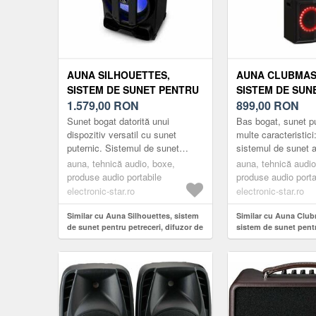
AUNA SILHOUETTES,
AUNA CLUBMAS
SISTEM DE SUNET PENTRU
SISTEM DE SUN
PETRECERI, DIFUZOR DE
1.579,00
RON
PETRECERI, MAX
899,00
RON
15", USB, SD, BT, 450 W,
WOOFER DE 10 "
Sunet bogat datorită unui
Bas bogat, sunet pu
NEGRU
AUX, NEGRU
dispozitiv versatil cu sunet
multe caracteristici
puternic. Sistemul de sunet
sistemul de sunet 
pentru petreceri Auna Silhouettes
Clubmaster Tube î
auna, tehnică audio, boxe,
auna, tehnică audio
combină performanțe
petrecerile, serile 
produse audio portabile
produse audio porta
puternice,...
evenime...
electronic-star.ro
electronic-star.ro
Similar cu Auna Silhouettes, sistem
Similar cu Auna Club
de sunet pentru petreceri, difuzor de
sistem de sunet pentr
15", USB, SD, BT, 450 W, negru
max. 150 W, woofer de
AUX, negru