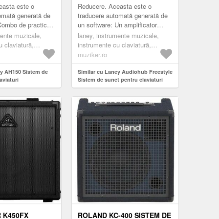
CLAVIATURI
easta este o
Reducere. Aceasta este o
omată generată de
traducere automată generată de
Combo de practică
un software: Un amplificator
cu ieșire de 150W
combinat de 5W, cu intrare
mente muzicale,
laney, instrumente muzicale,
ră 5 canale
multiplă, cu design redundant din
 claviatură,
instrumente cu claviatură,
ș...
seria Audio...
 pentru claviaturi,
amplificatoare pentru claviaturi,
muziker.ro
black
ey AH150 Sistem de
Similar cu Laney Audiohub Freestyle
aviaturi
Sistem de sunet pentru claviaturi
 K450FX
ROLAND KC-400 SISTEM DE