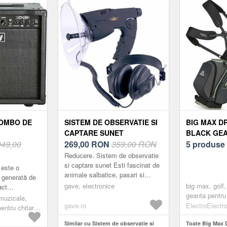
COMBO DE
SISTEM DE OBSERVATIE SI
BIG MAX DR
CAPTARE SUNET
BLACK GE
049,00
269,00
RON
359,00 RON
GOLF
5 produse
Reducere. Sistem de observatie
si captare sunet Esti fascinat de
 este o
animale salbatice, pasari si
 generată de
plante? Ai biblioteca plina de
gave, electronice
big max, golf,
act
carti de specialitate si reviste...
geanta pentru 
 cu canal
muzicale,
grey black
gave.ro
ElectroElectro
tru chitara
entru chitare,
X ...
ă pe
Similar cu Sistem de observatie si
Toate Big Max D