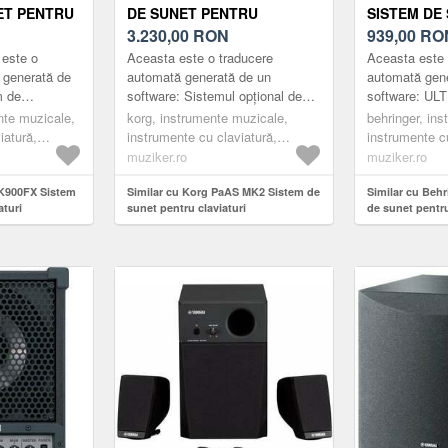
ET PENTRU
DE SUNET PENTRU
SISTEM DE
CLAVIATURI
3.230,00
RON
CLAVIATUR
939,00
RO
 este o
Aceasta este o traducere
Aceasta este 
 generată de
automată generată de un
automată gen
m de
software: Sistemul opțional de
software: U
atură cu 3
amplificare Pa PaAS MK2 oferă
de 45 de wați
nte muzicale,
korg, instrumente muzicale,
behringer, in
 3 canale,
un sunet puternic, de înaltă
amplificator d
iatură,
instrumente cu claviatură,
instrumente cu
.
fidelita...
tambur extra..
u claviaturi,
amplificatoare pentru claviaturi
amplificatoare
muziker.ro
muziker.ro
black
 K900FX Sistem
Similar cu Korg PaAS MK2 Sistem de
Similar cu Beh
aturi
sunet pentru claviaturi
de sunet pentru