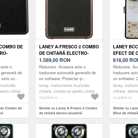
 COMBO DE
LANEY A-FRESCO 2 COMBO
LANEY BCC
RO-
DE CHITARĂ ELECTRO-
EFECT DE 
ACUSTICĂ
1.589,00
RON
616,00
RO
 este o
Reducere. Aceasta este o
Reducere. Ac
 generată de
traducere automată generată de
traducere aut
o este un
un software: Proiectat și
un software: 
tară acustică
proiectat în Marea Britanie, A-
de supraalimen
muzicale,
laney, instrumente muzicale,
laney, instru
 și portabil,
FRESCO-2 oferă versatilitate,
cu multă versat
entru chitare,
chitare, combo-uri pentru chitare,
chitare, efect
portabilitate ...
E...
e electro-
combo-uri de chitare electro-
overdrive
muziker.ro
muziker.ro
acustice
Solo Combo de
Similar cu Laney A-Fresco 2 Combo
Similar cu Lan
că
de chitară electro-acustică
Efect de chitar