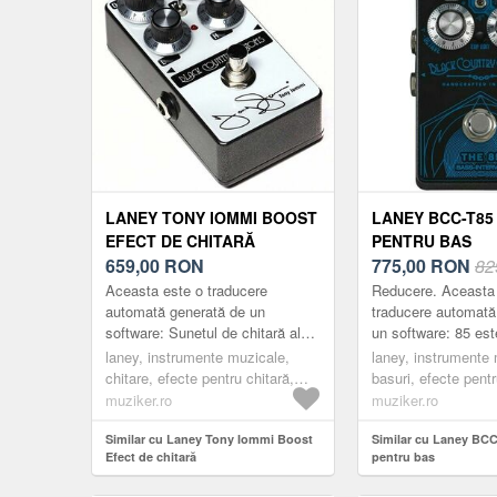
LANEY TONY IOMMI BOOST
LANEY BCC-T85
EFECT DE CHITARĂ
PENTRU BAS
659,00
RON
775,00
RON
82
Aceasta este o traducere
Reducere. Aceasta
automată generată de un
traducere automată
software: Sunetul de chitară al
un software: 85 est
primului Album Black Sabbath
intervale de bass c
laney, instrumente muzicale,
laney, instrumente 
este de fapt rezultatul unui număr
urmărire și sunet de
chitare, efecte pentru chitară,
basuri, efecte pent
de...
studio. 8...
overdrive
de efect pentru bas
muziker.ro
muziker.ro
Similar cu Laney Tony Iommi Boost
Similar cu Laney BCC
Efect de chitară
pentru bas