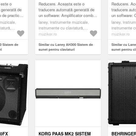
 este o
Reducere. Aceasta este o
Reducere. Ac
 generată de
traducere automată generată de
traducere aut
 de practică
un software: Amplificator combo
un software: 
șire RW de 40
multi-intrare din seria Audiohub
multi-intrare 
muzicale,
laney, instrumente muzicale,
laney, instru
ale
care oferă performanțe optime,
RMS care ofe
iatură,
instrumente cu claviatură,
instrumente cu
flexi...
independente 
u claviaturi,
amplificatoare pentru claviaturi,
amplificatoare
muziker.ro
muziker.ro
black
black
0 Sistem de
Similar cu Laney AH300 Sistem de
Similar cu Lan
ri
sunet pentru claviaturi
sunet pentru cl
0FX
KORG PAAS MK2 SISTEM
BEHRINGER