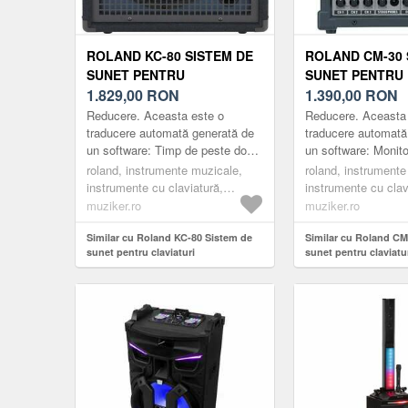
ROLAND KC-80 SISTEM DE
ROLAND CM-30 
SUNET PENTRU
SUNET PENTRU
CLAVIATURI
1.829,00
RON
CLAVIATURI
1.390,00
RON
Reducere. Aceasta este o
Reducere. Aceasta
traducere automată generată de
traducere automată
un software: Timp de peste două
un software: Monito
decenii, jucătorii de la tastatură
multifuncțional de m
roland, instrumente muzicale,
roland, instrumente
de pretutindeni s-au bazat pe
pentru studio și sc
instrumente cu claviatură,
instrumente cu clav
ampl...
30 W de pe...
amplificatoare pentru claviaturi,
amplificatoare pentr
muziker.ro
muziker.ro
black
black
Similar cu Roland KC-80 Sistem de
Similar cu Roland CM
sunet pentru claviaturi
sunet pentru claviatu