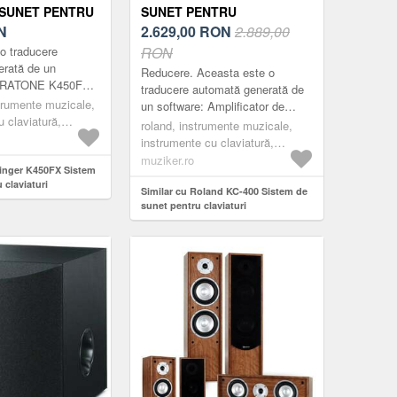
 SUNET PENTRU
SUNET PENTRU
I
N
CLAVIATURI
2.629,00
RON
2.889,00
o traducere
RON
erată de un
Reducere. Aceasta este o
LTRATONE K450FX
traducere automată generată de
 excelează ca un
strumente muzicale,
un software: Amplificator de
e tastatură și
 claviatură,
tastatură pentru mixarea stereo.
roland, instrumente muzicale,
.
 pentru claviaturi,
Timp de peste două decenii,
instrumente cu claviatură,
jucătorii d...
amplificatoare pentru claviaturi,
muziker.ro
ringer K450FX Sistem
black
 claviaturi
Similar cu Roland KC-400 Sistem de
sunet pentru claviaturi