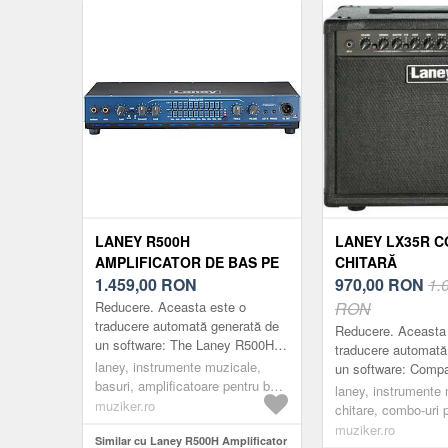
LANEY R500H
LANEY LX35R 
AMPLIFICATOR DE BAS PE
CHITARĂ
TRANZISTORI
1.459,00
RON
970,00
RON
1.
Reducere. Aceasta este o
RON
traducere automată generată de
Reducere. Aceasta
un software: The Laney R500H
traducere automată
este un cap de amplificator de
laney, instrumente muzicale,
un software: Comp
bas cu stare solidă care are o
basuri, amplificatoare pentru bas,
amplificator combo
laney, instrumente 
impresiona...
amplificatoare de bas pe
muziker.ro
dublu 35W RMS pen
chitare, combo-uri p
tranzistori
electrica din seria L
combo-uri de chitar
muziker.ro
Similar cu Laney R500H Amplificator
tranzistori