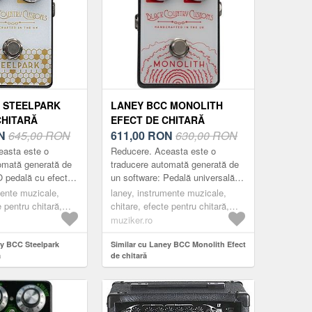
 STEELPARK
LANEY BCC MONOLITH
CHITARĂ
EFECT DE CHITARĂ
N
645,00 RON
611,00
RON
630,00 RON
easta este o
Reducere. Aceasta este o
omată generată de
traducere automată generată de
O pedală cu efect
un software: Pedală universală
tare / amplificare
de efect overdrive / distorsiune
mente muzicale,
laney, instrumente muzicale,
ilitate și înălțime.
pentru chitare electrice. Proiectat
e pentru chitară,
chitare, efecte pentru chitară,
p...
overdrive
muziker.ro
ey BCC Steelpark
Similar cu Laney BCC Monolith Efect
ă
de chitară