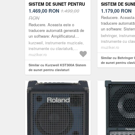
SISTEM DE SUNET PENTRU
SISTEM DE SUN
CLAVIATURI
1.469,00
RON
1.499,00
CLAVIATURI
1.179,00
RON
RON
Reducere. Aceasta
traducere automată
Reducere. Aceasta este o
un software: Siste
traducere automată generată de
amplificare cu tast
behringer, instrume
un software: Amplificatorul
canale, de 90 W, cu
instrumente cu clav
combinat portabil reîncărcabil
kurzweil, instrumente muzicale,
care are un amplif..
amplificatoare pentr
muziker.ro
KST300A de 24 W cu un mixer
instrumente cu claviatură,
black
încorporat pe ...
amplificatoare pentru claviaturi,
muziker.ro
Similar cu Behringer
black
de sunet pentru clavi
Similar cu Kurzweil KST300A Sistem
de sunet pentru claviaturi