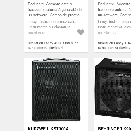
Reducere. Aceasta este o
Reducere. Aceasta
traducere automată generată de
traducere automată
un software: Combo de practică
un software: Combo
multi-intrare cu ieșire de 80W
multi-intrare, cu ie
laney, instrumente muzicale,
laney, instrumente 
RMS din seria Audiohub care
W, care oferă 3 can
instrumente cu claviatură,
instrumente cu clav
dispune de ...
independente ...
amplificatoare pentru claviaturi,
amplificatoare pentr
muziker.ro
muziker.ro
black
black
Similar cu Laney AH80 Sistem de
Similar cu Laney AH4
sunet pentru claviaturi
sunet pentru claviatu
KURZWEIL KST300A
BEHRINGER K90