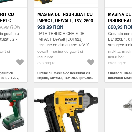
RIT CU
MASINA DE INSURUBAT CU
MASINA DE 
VERTO
IMPACT, DEWALT, 18V, 2500
INSURUBAT
, 1.5AH
9,99 RON
RPM/3550 BPM, FARA
929,99
RON
DDF484Z, 1
890,99
RO
ACUMULATORI SI
BULK
e gaurit cu
DATE TEHNICE CHEIE DE
Greutate con
INCARCATOR
0G291, 2 x
IMPACT DeWalt [DCF922]:
BL1820B1, 6 
tensiune de alimentare: 18V XR,
strangere inal
tip baterie: Li-Ion, tip de montare:
Nm Capacitat
urit si
dewalt, masina de gaurit si
makita, masin
patrat 1/2inch turatie de mers i...
lemn/metal/zid
insurubat
insurubat
mm Turatie...
evomag.ro
evomag.ro
gaurit cu
Similar cu Masina de insurubat cu
Similar cu Masi
291, 2 x 20V,
impact, DeWALT, 18V, 2500 rpm/3550
insurubat MAK
bpm, fara acumulatori si incarcator
2000RPM, Bulk