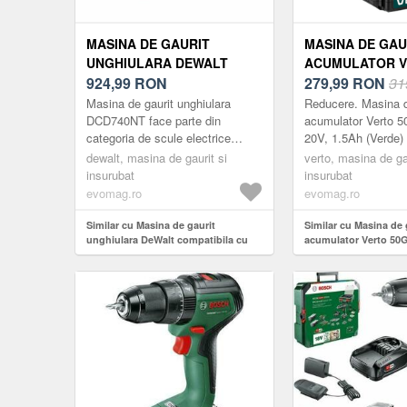
MASINA DE GAURIT
MASINA DE GAU
UNGHIULARA DEWALT
ACUMULATOR 
COMPATIBILA CU
924,99
RON
50G291, 2 X 20V
279,99
RON
31
ACUMULATOR 18 V
(VERDE)
Masina de gaurit unghiulara
Reducere. Masina d
DCD740NT
DCD740NT face parte din
acumulator Verto 5
categoria de scule electrice
20V, 1.5Ah (Verde)
profesionale cu acumulator
dewalt, masina de gaurit si
verto, masina de ga
DeWalt.Este dotata cu o
insurubat
insurubat
mandrina cu pri...
evomag.ro
evomag.ro
Similar cu Masina de gaurit
Similar cu Masina de 
unghiulara DeWalt compatibila cu
acumulator Verto 50G
acumulator 18 V DCD740NT
1.5Ah (Verde)