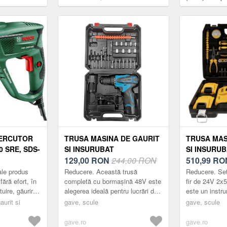
Bosch GDS 18V-
1050Nm, 3/4inch
ERCUTOR
TRUSA MASINA DE GAURIT
TRUSA MAS
 SRE, SDS-
SI INSURUBAT
SI INSURU
(BORMASINA) 48V CU 2
129,00
RON
244,00 RON
(BORMASIN
510,99
RO
ACUMULATORI SI
GJ011 CU 
ale produs
Reducere. Această trusă
Reducere. Set
INCARCATOR 24 DE
5AH 24V
fără efort, în
completă cu bormașină 48V este
fir de 24V 2x
tuire, găurire
alegerea ideală pentru lucrări de
este un instru
ACCESORII
putere de 600
găurire și înșurubare, atât pentru
multifuncționa
urit si
gave, scule
gave, scule
uz casnic, cât și profesional.
în multe sarci
Ec...
gave.ro
gave.ro