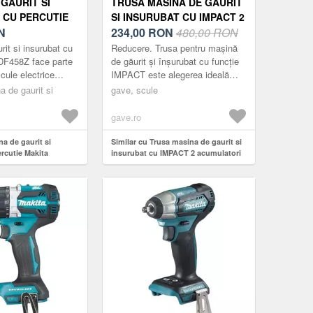
GAURIT SI
TRUSA MASINA DE GAURIT
 CU PERCUTIE
SI INSURUBAT CU IMPACT 2
458Z, 91NM,
N
ACUMULATORI SI
234,00
RON
480,00 RON
 ACUMULATOR SI
ACCESORII
it si insurubat cu
Reducere. Trusa pentru mașină
R (ALBASTRU)
DF458Z face parte
de găurit și înșurubat cu funcție
cule electrice
IMPACT este alegerea ideală
Makita. Produsul
pentru lucrări de bricolaj sau
a de gaurit si
gave, scule
e un sistem d...
profesionale. Echipată cu doi
acum...
gave.ro
na de gaurit si
Similar cu Trusa masina de gaurit si
rcutie Makita
insurubat cu IMPACT 2 acumulatori
 18V, fara
si accesorii
ncarcator (Albastru)