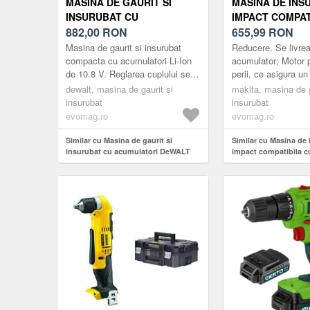
MASINA DE GAURIT SI
MASINA DE INS
INSURUBAT CU
IMPACT COMPAT
ACUMULATORI DEWALT
882,00
RON
ACUMULATOR M
655,99
RON
DCD710D2, LI-ION XR 10.8V,
DTW181Z
Masina de gaurit si insurubat
Reducere. Se livrea
2 AH, 1500 RPM, LED
compacta cu acumulatori Li-Ion
acumulator; Motor p
de 10.8 V. Reglarea cuplului se
perii, ce asigura u
ILUMINARE, VALIZA
face in 15 trepte. Mandrina rapida
de strangere de pa
TRANSPORT
dewalt, masina de gaurit si
makita, masina de g
de 10 mm pentru sch...
Doua trepte de vitez
insurubat
insurubat
evomag.ro
evomag.ro
Similar cu Masina de gaurit si
Similar cu Masina de
insurubat cu acumulatori DeWALT
impact compatibila c
DCD710D2, Li-Ion XR 10.8V, 2 Ah,
Makita DTW181Z
1500 RPM, LEd iluminare, Valiza
transport