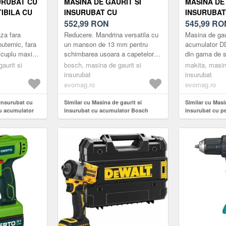
URUBAT CU
MASINA DE GAURIT SI
MASINA DE 
IBILA CU
INSURUBAT CU
INSURUBAT
AKITA
ACUMULATOR BOSCH
552,99
RON
MAKITA DHP
545,99
RO
EASYDRILL 18V-40
18V, FARA
za fara
Reducere. Mandrina versatila cu
Masina de gaur
06039D8005, 40 NM,
INCARCATO
uternic, fara
un manson de 13 mm pentru
acumulator D
n cuplu maxim
schimbarea usoara a capetelor
din gama de s
MANDRINA RAPIDA 13 MM,
na la 180 Nm;
de surubelnita si a burghielor.
profesionale 
aurit si
1630 RPM, + 2X
bosch, masina de gaurit si
makita, masin
a reglate el...
Cutie de viteze cu 2 trepte si 20
beneficiaza d
insurubat
insurubat
ACUMULATORI 2.0 AH,
de ...
evomag.ro
evomag.ro
INCARCATOR SI VALIZA
 insurubat cu
Similar cu Masina de gaurit si
Similar cu Masi
u acumulator
insurubat cu acumulator Bosch
insurubat cu pe
EasyDrill 18V-40 06039D8005, 40 Nm,
DHP458Z, 91Nm,
Mandrina rapida 13 mm, 1630 rpm, +
acumulator si i
2x acumulatori 2.0 Ah, incarcator si
valiza