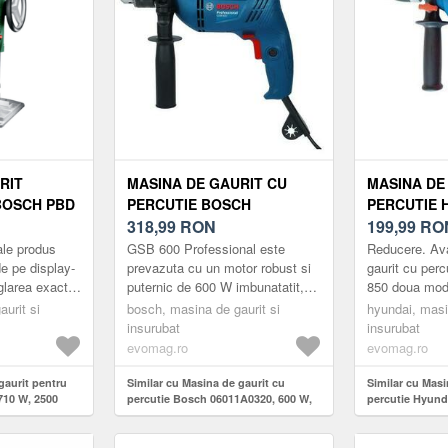
RIT
MASINA DE GAURIT CU
MASINA DE
BOSCH PBD
PERCUTIE BOSCH
PERCUTIE H
 RPM
06011A0320, 600 W, 230 V,
318,99
RON
850 W, 300
199,99
RO
3000 RPM
VARIABILA
ale produs
GSB 600 Professional este
Reducere. Av
(ALBASTRU/NEGRU)
(ALBASTRU
de pe display-
prevazuta cu un motor robust si
gaurit cu per
eglarea exacta,
puternic de 600 W imbunatatit,
850 doua modu
i, a turatiei,
care ajuta la economisirea
rotatie, rotat
urit si
bosch, masina de gaurit si
hyundai, masi
energiei si a timpului pentru f...
cauciucat, per
insurubat
insurubat
c...
evomag.ro
evomag.ro
gaurit pentru
Similar cu Masina de gaurit cu
Similar cu Masi
710 W, 2500
percutie Bosch 06011A0320, 600 W,
percutie Hyund
230 V, 3000 rpm (Albastru/Negru)
3000 RPM, Turat
(Albastru/Negr