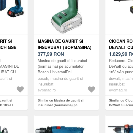
IT SI
MASINA DE GAURIT SI
CIOCAN R
SCH GSB
INSURUBAT (BORMASINA)
DEWALT C
ONAL, 374-
PE ACUMULATOR BOSCH
377,99
RON
XR LI-ION 
1.629,99
R
U 21/56/56
UNIVERSALDRILL
PRINDERE S
I
Masina de gaurit si insurubat
Reducere. Cio
ATOR LI-
06039D7000, 18 V, 1900 RPM,
MASINI DE
(bormasina) pe acumulator
DeWalt cu ac
RUBAT CU
Bosch UniversalDrill
18V 5Ah prin
CUTIE
60 NM, 13 MM MANDRINA
06039D7000, 18 V, 1900 RPM,
Ciocanul roto
GRU)
urit si
RAPIDA, CAP SURUBELNITA
bosch, masina de gaurit si
dewalt, masina
ati mai usor
60 Nm, 13 mm mandrina rapida,
DCH263P1-QW 
insurubat
insurubat
DUBLU, FARA
masina de
cap surubeln...
gama de ...
evomag.ro
evomag.ro
ACUMULATOR/INCARCATOR
aurit si
Similar cu Masina de gaurit si
Similar cu Cioc
B 183-LI
insurubat (bormasina) pe
DeWalt cu acum
 rpm, cuplu
acumulator Bosch UniversalDrill
5Ah prindere S
ulator Li-ion
06039D7000, 18 V, 1900 RPM, 60 Nm,
astru/Negru)
13 mm mandrina rapida, cap
surubelnita dublu, fara
acumulator/incarcator