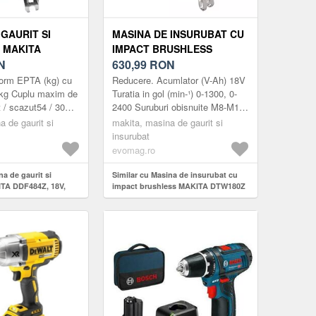
GAURIT SI
MASINA DE INSURUBAT CU
 MAKITA
IMPACT BRUSHLESS
8V, 2000RPM,
N
MAKITA DTW180Z LI-ION
630,99
RON
18V, 180NM, FARA
form EPTA (kg) cu
Reducere. Acumlator (V-Ah) 18V
ACUMULATOR IN SET
kg Cuplu maxim de
Turatia in gol (min-¹) 0-1300, 0-
t / scazut54 / 30
2400 Suruburi obisnuite M8-M16
e
Frecventa batailor (min-¹) 0-2000,
a de gaurit si
makita, masina de gaurit si
arie38 / 13 / 13
0-3600 Moment de stangere m...
insurubat
evomag.ro
na de gaurit si
Similar cu Masina de insurubat cu
ITA DDF484Z, 18V,
impact brushless MAKITA DTW180Z
Li-Ion 18V, 180Nm, fara acumulator
in set