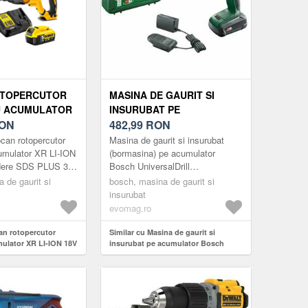
OTOPERCUTOR
MASINA DE GAURIT SI
U ACUMULATOR
INSURUBAT PE
18V 5AH
ON
ACUMULATOR BOSCH
482,99
RON
DS PLUS 3 J
UNIVERSALDRILL
can rotopercutor
Masina de gaurit si insurubat
06039D4001, 18 V, 1.5 AH,
umulator XR LI-ION
(bormasina) pe acumulator
dere SDS PLUS 3 J
Bosch UniversalDrill
1450 RPM, 23/32 NM, 30 MM
percutor SDS-Plus
06039D4001, 18 V, 1.5 Ah, 1450
 de gaurit si
DIAMETRU MAXIM
bosch, masina de gaurit si
face parte din
RPM, 23/32 Nm, 30 mm
insurubat
GAURIRE, ACUMULATOR,
diametru maxim gau...
evomag.ro
INCARCATOR, CAP
SURUBELNITA DUBLU,
an rotopercutor
Similar cu Masina de gaurit si
VALIZA PROFESIONALA
ulator XR LI-ION 18V
insurubat pe acumulator Bosch
DS PLUS 3 J
UniversalDrill 06039D4001, 18 V, 1.5
Ah, 1450 RPM, 23/32 Nm, 30 mm
diametru maxim gaurire, acumulator,
incarcator, cap surubelnita dublu,
valiza profesionala