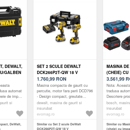
T, DEWALT,
SET 2 SCULE DEWALT
MASINA DE
RU/GALBEN
DCK266P2T-QW 18 V
(CHEIE) CU
1.760,99
RON
ACUMULAT
3.561,99
R
18V-1050, 
ceasta
Masina compacta de gaurit cu
Nota: Aceasta
3/4INCH, I
adusa automat
percutie, motor fara perii DCD796
tradusa autom
heie de impact
- Design compact, greutate
Descriere pr
2inch 18V XR
redusa permite accesul in spatii
- combinatia d
aurit si
dewalt, masina de gaurit si
bosch, masina
heie de
restranse. - transmisie ...
perii Biturbo si
insurubat
insurubat
evomag.ro
evomag.ro
mpact, DeWalt,
Similar cu Set 2 scule DeWalt
Similar cu Masi
n
DCK266P2T-QW 18 V
(cheie) cu imp