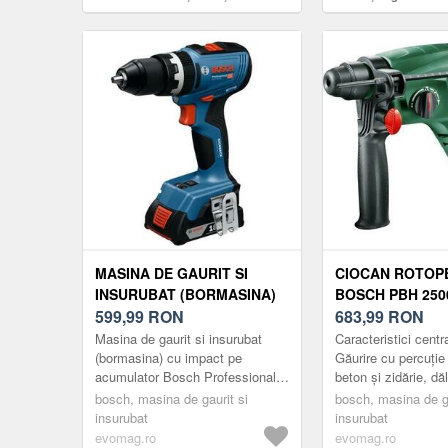
MASINA DE GAURIT SI
CIOCAN ROTOP
INSURUBAT (BORMASINA)
BOSCH PBH 2500
CU IMPACT PE
599,99
RON
PLUS, 600 W
683,99
RON
ACUMULATOR BOSCH
Masina de gaurit si insurubat
Caracteristici centr
PROFESSIONAL GSB 18V-65,
(bormasina) cu impact pe
Găurire cu percuţie 
acumulator Bosch Professional
beton şi zidărie, dăl
06019N3300, 18V, 550/2100
GSB 18V-65, 06019N3300, 18V,
şi înşurubare cu o 
RPM, 27.000 PERCUTII/MIN,
bosch, masina de gaurit si
bosch, masina de ga
550/2100 RPM, 27.000
W Eficient: ...
insurubat
insurubat
KICKBACK CONTROL,
percutii/min...
evomag.ro
evomag.ro
MOTOR FARA