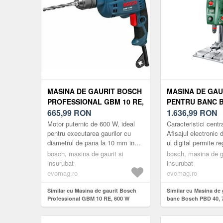
MASINA DE GAURIT BOSCH
MASINA DE GAU
PROFESSIONAL GBM 10 RE,
PENTRU BANC 
600 W
665,99
RON
40, 710 W, 2500
1.636,99
RON
Motor puternic de 600 W, ideal
Caracteristici centr
pentru executarea gaurilor cu
Afisajul electronic 
diametrul de pana la 10 mm in
ul digital permite r
metal. Sprijinire in lagar a
adaptata la necesitat
bosch, masina de gaurit si
bosch, masina de ga
arborelui protburghiu pentr...
iar sistem...
insurubat
insurubat
evomag.ro
evomag.ro
Similar cu Masina de gaurit Bosch
Similar cu Masina de 
Professional GBM 10 RE, 600 W
banc Bosch PBD 40, 
RPM