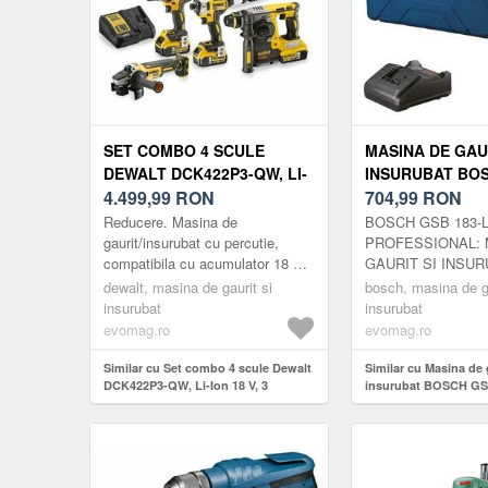
SET COMBO 4 SCULE
MASINA DE GAUR
DEWALT DCK422P3-QW, LI-
INSURUBAT BO
ION 18 V, 3 ACUMULATORI,
4.499,99
RON
183-LI PROFESI
704,99
RON
INCARCATOR SI VALIZA
1815 RPM, CUPL
Reducere. Masina de
BOSCH GSB 183-L
TRANSPORT
NM, 1 X ACUMUL
gaurit/insurubat cu percutie,
PROFESSIONAL: 
compatibila cu acumulator 18 V,
GAURIT SI INSU
ION 18V, 2 AH, 
70 Nm, Dewalt, DCD796N-XJ•
IMPACT CU
dewalt, masina de gaurit si
(ALBASTRU/NE
bosch, masina de ga
Masina este dotata cu un motor
ACUMULATOREfectu
insurubat
insurubat
fara perii colect...
sarcini dificile cu 
evomag.ro
evomag.ro
gaurit cu impa...
Similar cu Set combo 4 scule Dewalt
Similar cu Masina de g
DCK422P3-QW, Li-Ion 18 V, 3
insurubat BOSCH GS
acumulatori, incarcator si valiza
Profesional, 374-1815
transport
21/56/56 Nm, 1 x acum
18V, 2 Ah, cutie (Alb