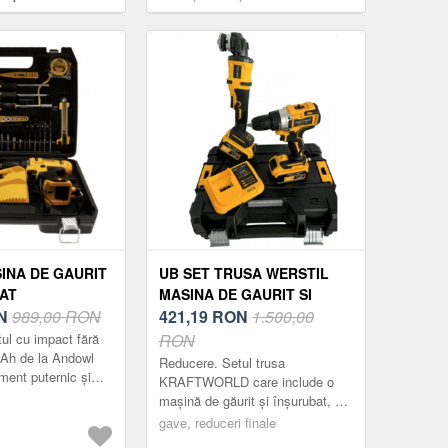
1050, 2x8.0Ah,
, in set cu L-Boxx
INA DE GAURIT
UB SET TRUSA WERSTIL
BAT
MASINA DE GAURIT SI
A) ANDOWL Q
N
989,00 RON
INSURUBAT + POLIZOR
421,19
RON
1.500,00
2 ACUMULATORI
UNGHIULAR 2
ul cu impact fără
RON
ACUMULATORI 36V
5Ah de la Andowl
Reducere. Setul trusa
ment puternic și
KRAFTWORLD care include o
l care vă va ajuta
mașină de găurit și înșurubat, un
ni de construcție....
polizor unghiular și 2 acumulatori
gave, reduceri finale
de 36V este o soluție completă și