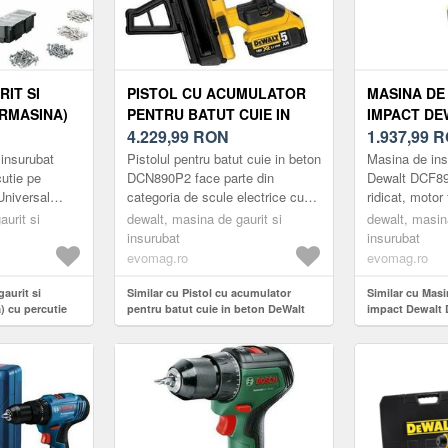
IT SI
PISTOL CU ACUMULATOR
MASINA DE
RMASINA)
PENTRU BATUT CUIE IN
IMPACT DE
E
BETON DEWALT DCN890P2
4.229,99
RON
QW, CUPLU 
1.937,99
R
BOSCH
MOTOR FAR
 insurubat
Pistolul pentru batut cuie in beton
Masina de ins
CT 18, 18
COLECTOAR
utie pe
DCN890P2 face parte din
Dewalt DCF8
niversal
categoria de scule electrice cu
ridicat, motor 
 PUTERE,
XR DE 18V
si compacta
acumulator profesionale DeWalt.
din seria XR 
urit si
dewalt, masina de gaurit si
dewalt, masina
si compacta,
Acest model este echipa...
caracteristicil
insurubat
insurubat
evomag.ro
evomag.ro
41 DE
IZA
aurit si
Similar cu Pistol cu acumulator
Similar cu Masi
) cu percutie
pentru batut cuie in beton DeWalt
impact Dewalt
 Universal
DCN890P2
ridicat, motor f
pte de putere,
din seria XR de
ri, incarcator,
za profesionala