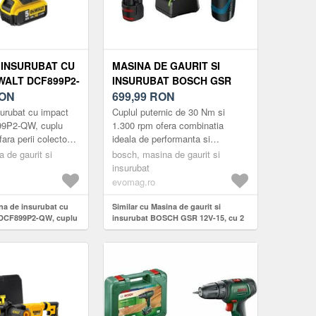
 INSURUBAT CU
MASINA DE GAURIT SI
WALT DCF899P2-
INSURUBAT BOSCH GSR
RIDICAT,
ON
12V-15, CU 2 ACUMULATORI
699,99
RON
A PERII
DE 2AH, GEANTA TEXTILA
urubat cu impact
Cuplul puternic de 30 Nm si
E DIN SERIA
99P2-QW, cuplu
1.300 rpm ofera combinatia
fara perii colectoare
ideala de performanta si
de 18V Imbina
dimensiune. Constructia
 de gaurit si
bosch, masina de gaurit si
e de ultima ...
compacta ofera o manevrabilitate
insurubat
optima si ...
evomag.ro
na de insurubat cu
Similar cu Masina de gaurit si
 DCF899P2-QW, cuplu
insurubat BOSCH GSR 12V-15, cu 2
ara perii colectoare
acumulatori de 2Ah, geanta textila
 18V