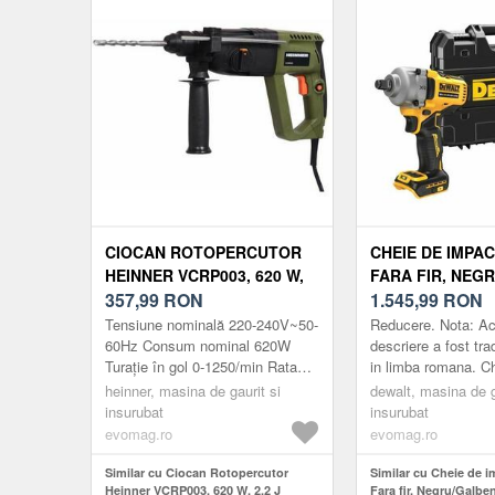
CIOCAN ROTOPERCUTOR
CHEIE DE IMPAC
HEINNER VCRP003, 620 W,
FARA FIR, NEG
2.2 J
357,99
RON
1.545,99
RON
Tensiune nominală 220-240V~50-
Reducere. Nota: A
60Hz Consum nominal 620W
descriere a fost tr
Turație în gol 0-1250/min Rata
in limba romana. C
maxima de impact 0-6400/min
fara fir DeWALT 1/
heinner, masina de gaurit si
dewalt, masina de g
Energie de impact 2, 2J Diametru
[DCF891NT -XJ]: c
insurubat
insurubat
...
impact cu p...
evomag.ro
evomag.ro
Similar cu Ciocan Rotopercutor
Similar cu Cheie de i
Heinner VCRP003, 620 W, 2.2 J
Fara fir, Negru/Galbe