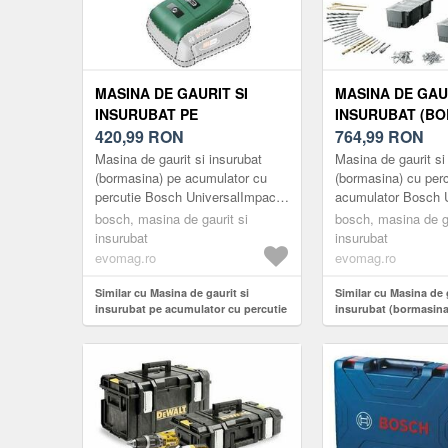
MASINA DE GAURIT SI
MASINA DE GAUR
INSURUBAT PE
INSURUBAT (BO
ACUMULATOR CU
420,99
RON
CU PERCUTIE P
764,99
RON
PERCUTIE BOSCH
ACUMULATOR 
Masina de gaurit si insurubat
Masina de gaurit si
UNIVERSALIMPACT
UNIVERSAL IMPA
(bormasina) pe acumulator cu
(bormasina) cu perc
percutie Bosch UniversalImpact
acumulator Bosch U
06039D7100, 18 V, 1900 RPM,
V, 2 TREPTE DE
06039D7100, 18 V, 1900 RPM,
Impact 18 Usoara 
60 NM, 28.500 BPM, FARA
bosch, masina de gaurit si
1450 RPM, 2
bosch, masina de ga
60 Nm, 28.500 RPM, 13 mm
Usoara, puternica 
insurubat
insurubat
ACUMULATOR/INCARCATOR
ACUMULATORI,
mand...
ace...
evomag.ro
evomag.ro
INCARCATOR, 2
ACCESORII, VAL
Similar cu Masina de gaurit si
Similar cu Masina de g
PROFESIONALA
insurubat pe acumulator cu percutie
insurubat (bormasina
Bosch UniversalImpact 06039D7100,
pe acumulator Bosch
18 V, 1900 rpm, 60 Nm, 28.500 bpm,
Impact 18, 18 V, 2 tre
Fara acumulator/incarcator
1450 RPM, 2 acumulato
241 de accesorii, vali