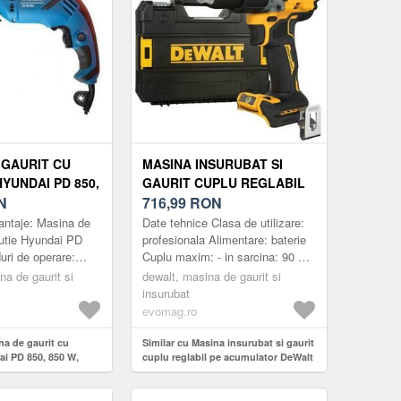
 GAURIT CU
MASINA INSURUBAT SI
YUNDAI PD 850,
GAURIT CUPLU REGLABIL
0 RPM, TURATIE
N
PE ACUMULATOR DEWALT
716,99
RON
DCD800NT, 650/2000 RPM,
antaje: Masina de
Date tehnice Clasa de utilizare:
/NEGRU)
90NM, 18V/SOLO
cutie Hyundai PD
profesionala Alimentare: baterie
ri de operare:
Cuplu maxim: - in sarcina: 90 Nm
(NEGRU/GALBEN)
ie cu percutie maner
- in gol: 27 Nm Turatie mers in
na de gaurit si
dewalt, masina de gaurit si
mite un control si
gol: - treapta a...
insurubat
evomag.ro
na de gaurit cu
Similar cu Masina insurubat si gaurit
ai PD 850, 850 W,
cuplu reglabil pe acumulator DeWalt
ie variabila
DCD800NT, 650/2000 RPM, 90Nm,
u)
18V/solo (Negru/Galben)