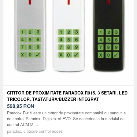
CITITOR DE PROXIMITATE PARADOX R915, 3 SETARI, LED
TRICOLOR, TASTATURA/BUZZER INTEGRAT
598,95
RON
Paradox R915 este un cititor de proximitate compatibil cu panourile
de control Paradox, Digiplex si EVO. Se conecteaza la modulul de
control ACM12 ...
paradox, cititoare control acces