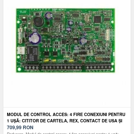
MODUL DE CONTROL ACCES: 4 FIRE CONEXIUNI PENTRU
1 UŞĂ: CITITOR DE CARTELA, REX, CONTACT DE USA ŞI
IESIRE DE YALA; COMPATIBIL CU CITITOARELE WIEGAND
709,99
RON
26-BIT SAU PARADOX PE 4 FIRE: R910 / R915; ACCES CU
Reducere. Modul de control acces: 4 fire conexiuni pentru 1 uşă: