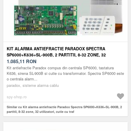
KIT ALARMA ANTIEFRACTIE PARADOX SPECTRA
SP6000+K636+SL-900B, 2 PARTITII, 8-32 ZONE, 32
UTILIZATORI, CUTIE CU TRAF
1.085,11
RON
Kit antiefractie Paradox compus din centrala SP6000, tastatura
K636, sirena SL-900B si cutie cu transformator. Spectra SP6000 este
o centrala alarm...
paradox, sisteme alarma cablu
spy-shop.ro
Similar cu Kit alarma antiefractie Paradox Spectra SP6000+K636+SL-900B, 2
partitii, 8-32 zone, 32 utilizatori, cutie cu traf