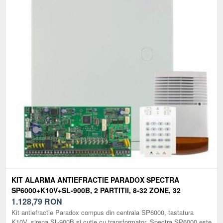
KIT ALARMA ANTIEFRACTIE PARADOX SPECTRA
SP6000+K10V+SL-900B, 2 PARTITII, 8-32 ZONE, 32
UTILIZATORI, CUTIE CU TRAF
1.128,79
RON
Kit antiefractie Paradox compus din centrala SP6000, tastatura
K10V, sirena SL-900B si cutie cu transformator. Spectra SP6000 este