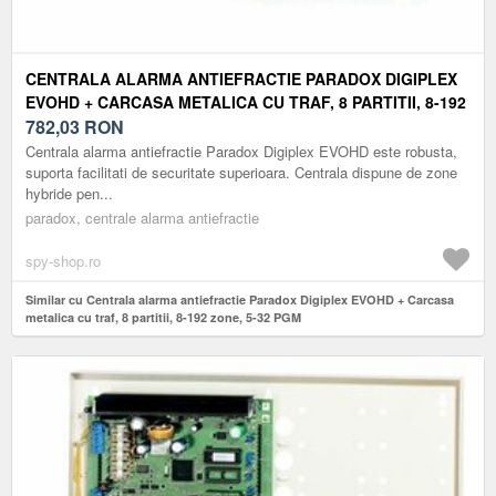
CENTRALA ALARMA ANTIEFRACTIE PARADOX DIGIPLEX
EVOHD + CARCASA METALICA CU TRAF, 8 PARTITII, 8-192
ZONE, 5-32 PGM
782,03
RON
Centrala alarma antiefractie Paradox Digiplex EVOHD este robusta,
suporta facilitati de securitate superioara. Centrala dispune de zone
hybride pen...
paradox, centrale alarma antiefractie
spy-shop.ro
Similar cu Centrala alarma antiefractie Paradox Digiplex EVOHD + Carcasa
metalica cu traf, 8 partitii, 8-192 zone, 5-32 PGM