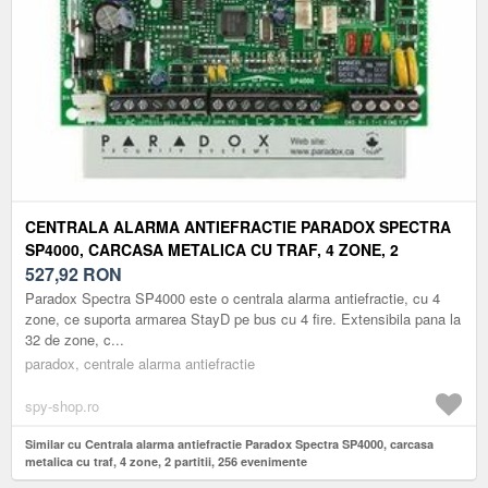
CENTRALA ALARMA ANTIEFRACTIE PARADOX SPECTRA
SP4000, CARCASA METALICA CU TRAF, 4 ZONE, 2
PARTITII, 256 EVENIMENTE
527,92
RON
Paradox Spectra SP4000 este o centrala alarma antiefractie, cu 4
zone, ce suporta armarea StayD pe bus cu 4 fire. Extensibila pana la
32 de zone, c...
paradox, centrale alarma antiefractie
spy-shop.ro
Similar cu Centrala alarma antiefractie Paradox Spectra SP4000, carcasa
metalica cu traf, 4 zone, 2 partitii, 256 evenimente