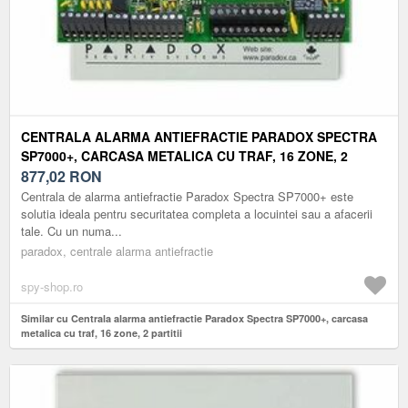
CENTRALA ALARMA ANTIEFRACTIE PARADOX SPECTRA
SP7000+, CARCASA METALICA CU TRAF, 16 ZONE, 2
PARTITII
877,02
RON
Centrala de alarma antiefractie Paradox Spectra SP7000+ este
solutia ideala pentru securitatea completa a locuintei sau a afacerii
tale. Cu un numa...
paradox, centrale alarma antiefractie
spy-shop.ro
Similar cu Centrala alarma antiefractie Paradox Spectra SP7000+, carcasa
metalica cu traf, 16 zone, 2 partitii