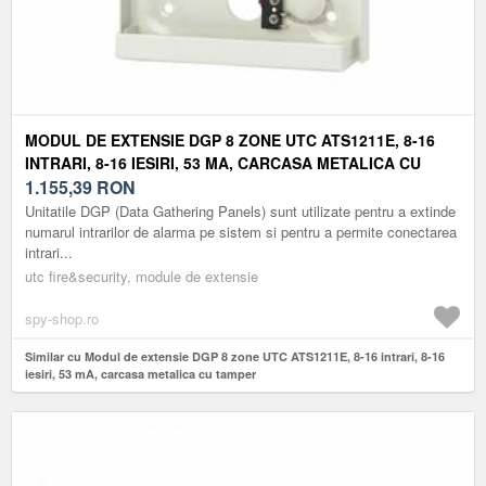
MODUL DE EXTENSIE DGP 8 ZONE UTC ATS1211E, 8-16
INTRARI, 8-16 IESIRI, 53 MA, CARCASA METALICA CU
TAMPER
1.155,39
RON
Unitatile DGP (Data Gathering Panels) sunt utilizate pentru a extinde
numarul intrarilor de alarma pe sistem si pentru a permite conectarea
intrari...
utc fire&security, module de extensie
spy-shop.ro
Similar cu Modul de extensie DGP 8 zone UTC ATS1211E, 8-16 intrari, 8-16
iesiri, 53 mA, carcasa metalica cu tamper