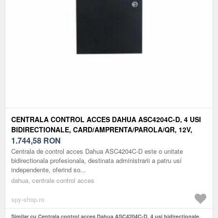
CENTRALA CONTROL ACCES DAHUA ASC4204C-D, 4 USI
BIDIRECTIONALE, CARD/AMPRENTA/PAROLA/QR, 12V,
CARCASA METALICA
1.744,58
RON
Centrala de control acces Dahua ASC4204C-D este o unitate
bidirectionala profesionala, destinata administrarii a patru usi
independente, oferind so...
dahua, centrale control acces
spy-shop.ro
Similar cu Centrala control acces Dahua ASC4204C-D, 4 usi bidirectionale,