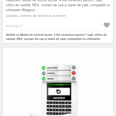
CARTELA ŞI/SAU COD, CU CITITORUL R915
cititor de cartelă, REX, contact de uşă şi ieşire de yală; compatibil cu
cititoarele Wiegand...
paradox, sisteme de alarma si accesorii
evomag.ro
Similar cu Modul de control acces: 4 fire conexiuni pentru 1 uşă: cititor de
cartela, REX, contact de usa şi iesire de yala; compatibil cu cititoarele
Wiegand 26-bit sau Paradox pe 4 fire: R910 / R915; acces cu cartela şi/sau
cod, cu cititorul R915