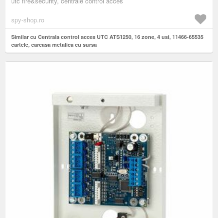
utc fire&security, centrale control acces
spy-shop.ro
Similar cu Centrala control acces UTC ATS1250, 16 zone, 4 usi, 11466-65535
cartele, carcasa metalica cu sursa