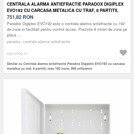
CENTRALA ALARMA ANTIEFRACTIE PARADOX DIGIPLEX
EVO192 CU CARCASA METALICA CU TRAF, 8 PARTITII,
MAX 192 ZONE, 999 UTILIZATORI
751,82
RON
Paradox Digiplex EVO192 este o centrala alarma antiefractie cu 192
de zone si facilitati pentru control acces. Prezinta 8 intrari de zona pe
placa ...
paradox, centrale alarma antiefractie
spy-shop.ro
Similar cu Centrala alarma antiefractie Paradox Digiplex EVO192 cu carcasa
metalica cu traf, 8 partitii, max 192 zone, 999 utilizatori