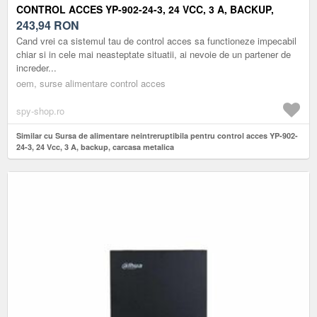
CONTROL ACCES YP-902-24-3, 24 VCC, 3 A, BACKUP,
CARCASA METALICA
243,94
RON
Cand vrei ca sistemul tau de control acces sa functioneze impecabil
chiar si in cele mai neasteptate situatii, ai nevoie de un partener de
increder...
oem, surse alimentare control acces
spy-shop.ro
Similar cu Sursa de alimentare neintreruptibila pentru control acces YP-902-
24-3, 24 Vcc, 3 A, backup, carcasa metalica