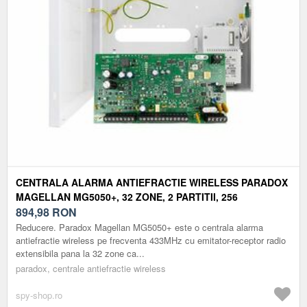
CENTRALA ALARMA ANTIEFRACTIE WIRELESS PARADOX
MAGELLAN MG5050+, 32 ZONE, 2 PARTITII, 256
EVENIMENTE + CARCASA METALICA CU TRAF
894,98
RON
Reducere. Paradox Magellan MG5050+ este o centrala alarma
antiefractie wireless pe frecventa 433MHz cu emitator-receptor radio
extensibila pana la 32 zone ca...
paradox, centrale antiefractie wireless
spy-shop.ro