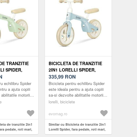
DE TRANZITIE
BICICLETA DE TRANZITIE
LI SPIDER,
2IN1 LORELLI SPIDER,
E, ROTI MARI,
N
FARA PEDALE, ROTI MARI,
335,99
RON
ALBASTRU
ru echilibru Spider
Bicicleta pentru echilibru Spider
ntru a ajuta copiii
este ideala pentru a ajuta copiii
abilitatile motorii si
sa-si dezvolte abilitatile motorii si
echilibrul. Aceasta
sa-si mentina echilibrul. Aceasta
te
lorelli, biciclete
este o ...
evomag.ro
leta de tranzitie 2in1
Similar cu Bicicleta de tranzitie 2in1
fara pedale, roti mari,
Lorelli Spider, fara pedale, roti mari,
Albastru