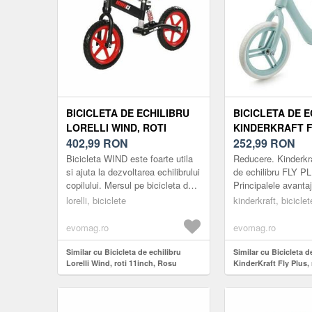
BICICLETA DE ECHILIBRU
BICICLETA DE E
LORELLI WIND, ROTI
KINDERKRAFT F
11INCH, ROSU
402,99
RON
ROTI 12'', ALB
252,99
RON
Bicicleta WIND este foarte utila
Reducere. Kinderkra
si ajuta la dezvoltarea echilibrului
de echilibru FLY P
copilului. Mersul pe bicicleta de
Principalele avantaj
la o varsta frageda permite
Cadru usor robust di
lorelli, biciclete
kinderkraft, biciclet
dezvoltarea rap...
magneziu Roti rezi
Scaun...
evomag.ro
evomag.ro
Similar cu Bicicleta de echilibru
Similar cu Bicicleta d
Lorelli Wind, roti 11inch, Rosu
KinderKraft Fly Plus, r
Albastru