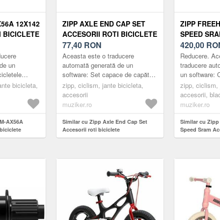
56A 12X142
ZIPP AXLE END CAP SET
ZIPP FREEH
 BICICLETE
ACCESORII ROTI BICICLETE
SPEED SRA
77,40
RON
ROTI BICIC
420,00
RO
ducere
Aceasta este o traducere
Reducere. Ac
de un
automată generată de un
traducere aut
icletele
software: Set capace de capăt
un software: 
u disc, Axele
axului roții față Zipp 76 Blocare
pentru butuc / 
nte bicicleta,
zipp, ciclism, jante bicicleta,
zipp, ciclism, 
NO oferă
centrală Frână cu disc Eliberare
Compatibilitat
accesorii
accesorii, bla
r...
177D (2015 -) 
muziker.ro
muziker.ro
SM-AX56A
Similar cu Zipp Axle End Cap Set
Similar cu Zip
biciclete
Accesorii roti biciclete
Speed Sram Acce