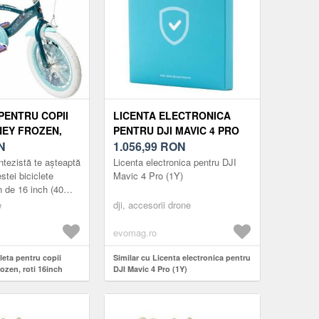
PENTRU COPII
LICENTA ELECTRONICA
NEY FROZEN,
PENTRU DJI MAVIC 4 PRO
H (MOV/ALB)
N
(1Y)
1.056,99
RON
ntezistă te așteaptă
Licenta electronica pentru DJI
tei biciclete
Mavic 4 Pro (1Y)
 de 16 inch (40
ii! Cadrul din oțel
e
dji, accesorii drone
t, în al...
evomag.ro
leta pentru copii
Similar cu Licenta electronica pentru
ozen, roti 16inch
DJI Mavic 4 Pro (1Y)