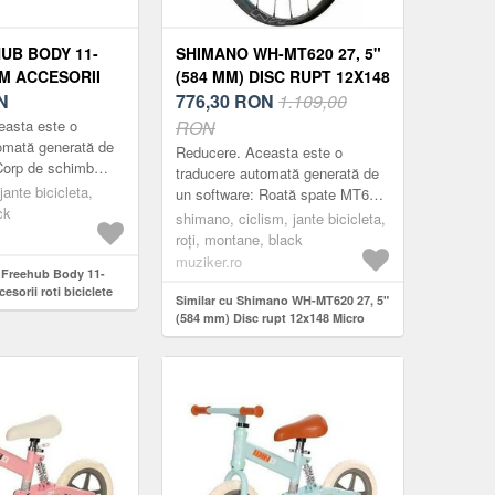
UB BODY 11-
SHIMANO WH-MT620 27, 5"
M ACCESORII
(584 MM) DISC RUPT 12X148
LETE
N
MICRO SPLINE CENTER
776,30
RON
1.109,00
LOCK 19.8 MM ROATA DIN
easta este o
RON
SPATE
omată generată de
Reducere. Aceasta este o
Corp de schimb
traducere automată generată de
roți Zipp.
jante bicicleta,
un software: Roată spate MT620
e: 177 (2015 -)
ck
cu axă E-Thru (12 mm).
shimano, ciclism, jante bicicleta,
176...
Construcție Tubeless pentru o
roți, montane, black
conducere mai agr...
muziker.ro
p Freehub Body 11-
sorii roti biciclete
Similar cu Shimano WH-MT620 27, 5"
(584 mm) Disc rupt 12x148 Micro
Spline Center Lock 19.8 mm Roata
din spate