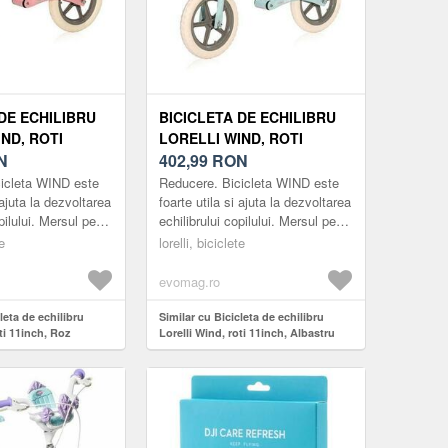
DE ECHILIBRU
BICICLETA DE ECHILIBRU
ND, ROTI
LORELLI WIND, ROTI
Z
N
11INCH, ALBASTRU
402,99
RON
icleta WIND este
Reducere. Bicicleta WIND este
 ajuta la dezvoltarea
foarte utila si ajuta la dezvoltarea
pilului. Mersul pe
echilibrului copilului. Mersul pe
a o varsta frageda
bicicleta de la o varsta frageda
te
lorelli, biciclete
tarea rap...
permite dezvoltarea rap...
evomag.ro
leta de echilibru
Similar cu Bicicleta de echilibru
oti 11inch, Roz
Lorelli Wind, roti 11inch, Albastru