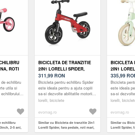
CHILIBRU
BICICLETA DE TRANZITIE
BICICLETA 
NA, ROTI
2IN1 LORELLI SPIDER,
2IN1 LOREL
, ROZ
FARA PEDALE, ROTI MARI,
311,99
RON
FARA PEDAL
335,99
RO
ROSU
VERDE
 de echilibru
Bicicleta pentru echilibru Spider
Bicicleta pent
e utila si
este ideala pentru a ajuta copiii
este ideala pe
 echilibrului
sa-si dezvolte abilitatile motorii si
sa-si dezvolte 
 bicicleta de
sa-si mentina echilibrul. Aceasta
sa-si mentina 
lorelli, biciclete
lorelli, bicicle
permite...
este o ...
este o ...
evomag.ro
evomag.ro
e echilibru
Similar cu Bicicleta de tranzitie 2in1
Similar cu Bicic
0inch, 2-5 ani,
Lorelli Spider, fara pedale, roti mari,
Lorelli Spider, 
Rosu
Verde