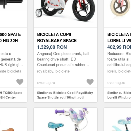
500 SPATE
BICICLETA COPII
BICICLETA 
O HG 32H
ROYALBABY SPACE
LORELLI WI
BUTUC
SHUTTLE, ROTI 16INCH,
1.329,00
RON
11INCH, RO
402,99
RO
ROTI AJUTATOARE, FRANA
 este o
Angrenaj One piece crank, ball
Reducere. Bic
PE DISC (NEGRU)
 generată de
bearing drive shaft, ED
foarte utila si
UB rigid și
Cauciucuri pneumatic rubber
echilibrului co
anțe fiabile pe
wide 2.4inch knobby tires, 40psi
bicicleta de l
nte bicicleta,
royalbaby, biciclete
lorelli, bicicle
 simplă și
Cuvete Steel twin bearings
permite dezvol
8pcs...
evomag.ro
evomag.ro
FH-TC500 Spate
Similar cu Bicicleta Copii RoyalBaby
Similar cu Bicic
32H Center
Space Shuttle, roti 16inch, roti
Lorelli Wind, r
ajutatoare, frana pe disc (Negru)