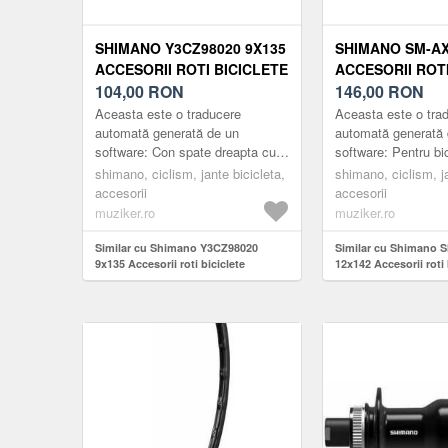
SHIMANO Y3CZ98020 9X135
SHIMANO SM-AX
ACCESORII ROTI BICICLETE
ACCESORII ROTI
104,00
RON
146,00
RON
Aceasta este o traducere
Aceasta este o tra
automată generată de un
automată generată 
software: Con spate dreapta cu
software: Pentru bic
ax pentru butuc FH-M775. Osie
moderne cu frână c
shimano, ciclism, jante bicicleta,
shimano, ciclism, ja
standart: 9x135 Ţara de
E-THRU ale SHIMA
accesorii
accesorii
fabricaţie: M...
ușurință în ...
muziker.ro
muziker.ro
Similar cu Shimano Y3CZ98020
Similar cu Shimano 
9x135 Accesorii roti biciclete
12x142 Accesorii roti 