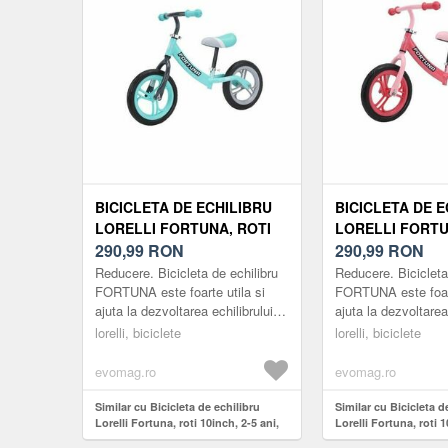
BICICLETA DE ECHILIBRU
BICICLETA DE E
LORELLI FORTUNA, ROTI
LORELLI FORTU
10INCH, 2-5 ANI, VERDE
290,99
RON
10INCH, 2-5 ANI
290,99
RON
Reducere. Bicicleta de echilibru
Reducere. Bicicleta
FORTUNA este foarte utila si
FORTUNA este foart
ajuta la dezvoltarea echilibrului
ajuta la dezvoltarea
copilului. Mersul pe bicicleta de
copilului. Mersul pe
lorelli, biciclete
lorelli, biciclete
la o varsta frageda permite...
la o varsta frageda 
evomag.ro
evomag.ro
Similar cu Bicicleta de echilibru
Similar cu Bicicleta d
Lorelli Fortuna, roti 10inch, 2-5 ani,
Lorelli Fortuna, roti 1
Verde
Roz