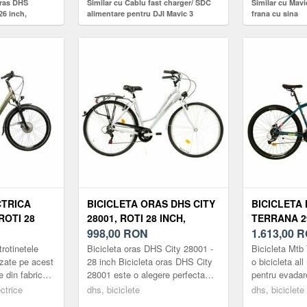
Oras DHS
Similar cu Cablu fast charger/ SDC
Similar cu Mavi
26 inch,
alimentare pentru DJI Mavic 3
frana cu sina
CTRICA
BICICLETA ORAS DHS CITY
BICICLETA
ROTI 28
28001, ROTI 28 INCH,
TERRANA 29
0MM, 7
MARIMEA L, 6 VITEZE,
998,00
RON
29INCH, F
1.613,00
R
ARGINTIU
HIDRAULICE
trotinetele
Bicicleta oras DHS City 28001 -
Bicicleta Mtb
VITEZE (VE
izate pe acest
28 inch Bicicleta oras DHS City
o bicicleta al
e din fabrică
28001 este o alegere perfecta
pentru evadar
eglementările
pentru cei care apreciaza atat
Terrana 2927 
ectrice
dhs, biciclete
dhs, biciclete
confortul, cat si perf...
aluminiu, mar