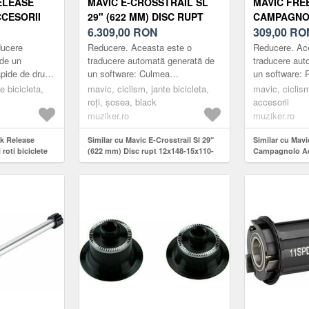
ELEASE
MAVIC E-CROSSTRAIL SL
MAVIC FRE
CCESORII
29" (622 MM) DISC RUPT
CAMPAGNO
12X148-15X110-20X110
6.309,00
RON
ROTI BICIC
309,00
RO
MICRO SPLINE-SHIMANO
ducere
Reducere. Aceasta este o
Reducere. Ac
HG 6-ŞURUB PERECHE DE
de un
traducere automată generată de
traducere aut
apide de drum
un software: Culmea
un software: R
ROȚI
ită și
performanței și durabilității în
a converti la d
e bicicleta,
mavic, ciclism, jante bicicleta,
mavic, ciclism
xclusiv
domeniul ciclismului montan.
ale sistemului
roți, șosea, black
accesorii
Fabricate cu ingine...
CAR...
muziker.ro
muziker.ro
ck Release
Similar cu Mavic E-Crosstrail Sl 29"
Similar cu Mav
roti biciclete
(622 mm) Disc rupt 12x148-15x110-
Campagnolo Acce
20x110 Micro Spline-Shimano HG 6-
şurub Pereche de roți