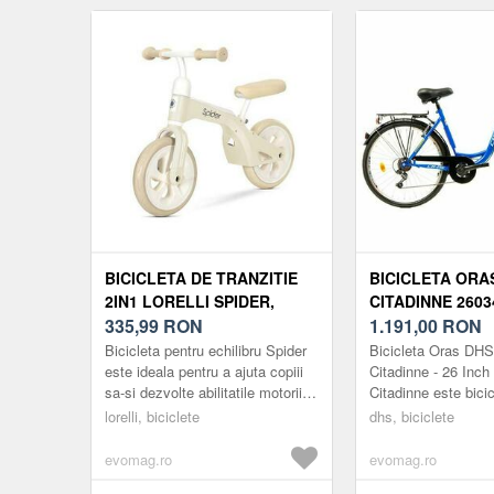
BICICLETA DE TRANZITIE
BICICLETA ORA
2IN1 LORELLI SPIDER,
CITADINNE 2603
FARA PEDALE, ROTI MARI,
335,99
RON
INCH, MARIMEA 
1.191,00
RON
BEJ
ALBASTRU
Bicicleta pentru echilibru Spider
Bicicleta Oras DH
este ideala pentru a ajuta copiii
Citadinne - 26 Inc
sa-si dezvolte abilitatile motorii si
Citadinne este bicic
sa-si mentina echilibrul. Aceasta
pentru deplasari urb
lorelli, biciclete
dhs, biciclete
este o ...
sigure. Cu cadru ste
evomag.ro
evomag.ro