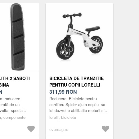
ITH 2 SABOTI
BICICLETA DE TRANZITIE
SINA
PENTRU COPII LORELLI
N
SPIDER, FARA PEDALE,
311,99
RON
ROTI MARI, ALB
o traducere
Reducere. Bicicleta pentru
erată de un
echilibru Spider ajuta copilul sa
voltat special
isi dezvolte abilitatile motorii si
gia jantelor din
sa isi mentina echilibrul. Este o
sm, componente
lorelli, biciclete
c pentru a asigura
bicicleta fara pedale, ce ...
evomag.ro