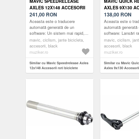
MAVIC SPEEDRELEASE
MAVIC QUICK R
AXLES 12X148 ACCESORII
AXLES 9X130 A
ROTI BICICLETE
241,00
RON
ROTI BICICLETE
138,00
RON
Aceasta este o traducere
Aceasta este o tra
automată generată de un
automată generată 
software: Un sistem mai rapid,
software: Lansări r
mai ușor și mai sigur pe ax.
cu o manetă compoz
mavic, ciclism, jante bicicleta,
mavic, ciclism, jant
BENEFICII CHEIE Mai repede
sistemul de camă e
accesorii, black
accesorii, black
Axa Mavic S...
Mavic. Robust ...
muziker.ro
muziker.ro
Similar cu Mavic Speedrelease Axles
Similar cu Mavic Qui
12x148 Accesorii roti biciclete
Axles 9x130 Accesorii 