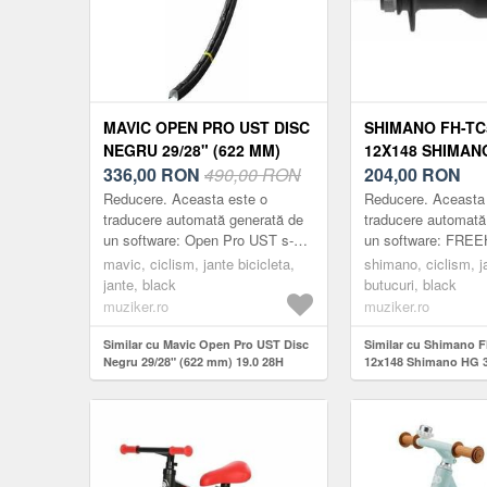
MAVIC OPEN PRO UST DISC
SHIMANO FH-TC
NEGRU 29/28" (622 MM)
12X148 SHIMAN
19.0 28H JANTĂ
336,00
RON
490,00 RON
CENTER LOCK 
204,00
RON
Reducere. Aceasta este o
Reducere. Aceasta
traducere automată generată de
traducere automată
un software: Open Pro UST s-a
un software: FREEH
îmbunătățit și mai mult. Open
ușor pentru perform
mavic, ciclism, jante bicicleta,
shimano, ciclism, ja
Pro a fost complet reinventat, cu
traseu. Configurare
jante, black
butucuri, black
tehnolo...
perfor...
muziker.ro
muziker.ro
Similar cu Mavic Open Pro UST Disc
Similar cu Shimano 
Negru 29/28" (622 mm) 19.0 28H
12x148 Shimano HG 
Jantă
Lock Butuc