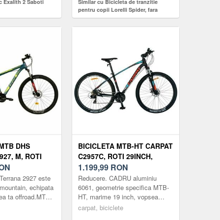
c Exalith 2 Saboti
Similar cu Bicicleta de tranzitie
pentru copii Lorelli Spider, fara
pedale, roti mari, Alb
 MTB DHS
BICICLETA MTB-HT CARPAT
27, M, ROTI
C2957C, ROTI 29INCH,
RANE
ON
CADRU ALUMINIU, FRANE
1.199,99
RON
 PE DISC, 24
MECANICE DISC, 24 VITEZE
 Terrana 2927 este
Reducere. CADRU aluminiu
RDE)
(NEGRU/ALBASTRU)
l mountain, echipata
6061, geometrie specifica MTB-
ea ta offroad.MTB
HT, marime 19 inch, vopsea
este un hardtail
mata CULOARE negru/albastru
carpat, biciclete
ime ca...
FURCA CARPAT OEM,