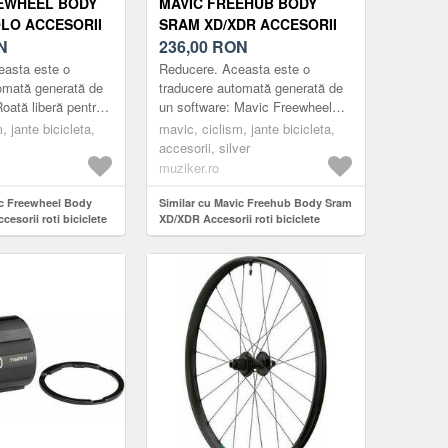
EWHEEL BODY
MAVIC FREEHUB BODY
LO ACCESORII
SRAM XD/XDR ACCESORII
LETE
N
ROTI BICICLETE
236,00
RON
easta este o
Reducere. Aceasta este o
omată generată de
traducere automată generată de
oată liberă pentru
un software: Mavic Freewheel
iferite configurații
Body pentru a converti la diferite
, jante bicicleta,
mavic, ciclism, jante bicicleta,
 de propulsie.
compatibilități cu transmisii. Tip
accesorii, silver
de...
muziker.ro
ic Freewheel Body
Similar cu Mavic Freehub Body Sram
sorii roti biciclete
XD/XDR Accesorii roti biciclete