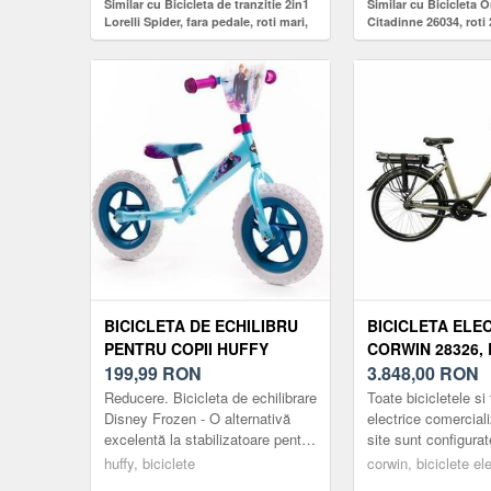
Similar cu Bicicleta de tranzitie 2in1
Similar cu Bicicleta 
Lorelli Spider, fara pedale, roti mari,
Citadinne 26034, roti 
Bej
marimea L, Albastru
BICICLETA DE ECHILIBRU
BICICLETA ELE
PENTRU COPII HUFFY
CORWIN 28326, 
DISNEY FROZEN, ROTI
199,99
RON
INCH, CADRU 49
3.848,00
RON
12INCH (MOV/ALB)
VITEZE, GRI
Reducere. Bicicleta de echilibrare
Toate bicicletele si 
Disney Frozen - O alternativă
electrice comercial
excelentă la stabilizatoare pentru
site sunt configurat
copiii cu vârste cuprinse între 2
pentru a respecta r
huffy, biciclete
corwin, biciclete el
și 5 ani, concepută pen...
legale în vig...