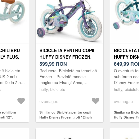
CHILIBRU
BICICLETA PENTRU COPII
BICICLETA 
LY PLUS,
HUFFY DISNEY FROZEN,
HUFFY DIS
ASTRU
ROTI 12INCH (MOV/ALB)
599,99
RON
ROTI 16INC
649,99
RO
ft bicicleta
Reducere. Bicicletă cu tematică
O aventură fa
LUS 2 ani+
Frozen – Prezintă modele
sub forma aces
e: De la 2 ani
magice cu Elsa și Anna,
Disney Frozen
n aliaj de
împreună cu fulgi de zăpadă
cm) pentru cop
e
huffy, biciclete
huffy, biciclet
stente
frumoși cu tematică Frozen pe
frumos concepu
șa și roata din fa...
evomag.ro
evomag.ro
e echilibru
Similar cu Bicicleta pentru copii
Similar cu Bicic
oti 12'',
Huffy Disney Frozen, roti 12inch
Huffy Disney Fr
(Mov/Alb)
(Mov/Alb)