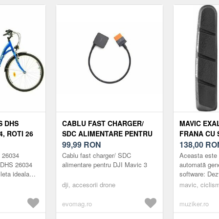
S DHS
CABLU FAST CHARGER/
MAVIC EXAL
4, ROTI 26
SDC ALIMENTARE PENTRU
FRANA CU 
L,
DJI MAVIC 3
99,99
RON
138,00
RO
S 26034
Cablu fast charger/ SDC
Aceasta este 
h DHS 26034
alimentare pentru DJI Mavic 3
automată gen
leta ideala
software: Dez
ane lejere si
pentru tehnolo
dji, accesorii drone
mavic, cicli
p-thro...
aluminiu Mavi
cea mai...
evomag.ro
muziker.ro