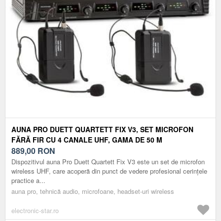
AUNA PRO DUETT QUARTETT FIX V3, SET MICROFON
FĂRĂ FIR CU 4 CANALE UHF, GAMA DE 50 M
889,00
RON
Dispozitivul auna Pro Duett Quartett Fix V3 este un set de microfon
wireless UHF, care acoperă din punct de vedere profesional cerințele
practice a...
auna pro, tehnică audio, microfoane, headset-uri wireless
electronic-star.ro