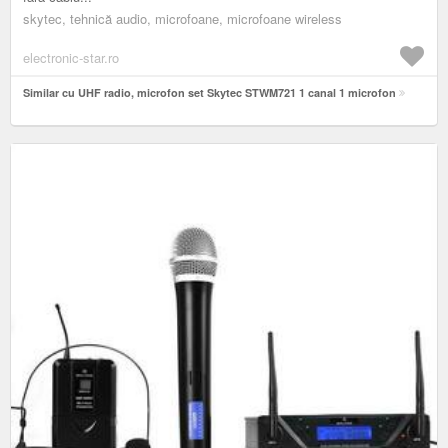
skytec, tehnică audio, microfoane, microfoane wireless
electronic-star.ro
Similar cu UHF radio, microfon set Skytec STWM721 1 canal 1 microfon