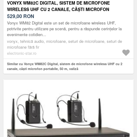
VONYX WM82C DIGITAL, SISTEM DE MICROFONE
WIRELESS UHF CU 2 CANALE, CĂȘTI MICROFON
PORTABILE, 50 M, VALIZĂ
529,00
RON
Vonyx WM82 Digital este un set de microfoane wireless UHF,
potrivite pentru utilizare pe scenă, pentru a răspunde cerințelor la
evenimente cotidien...
vonyx, tehnică audio, microfoane, seturi de microfoane, seturi de
microfoane fără fir
electronic-star.ro
Similar cu Vonyx WM82C Digital, sistem de microfone wireless UHF cu 2
canale, căști microfon portabile, 50 m, valiză