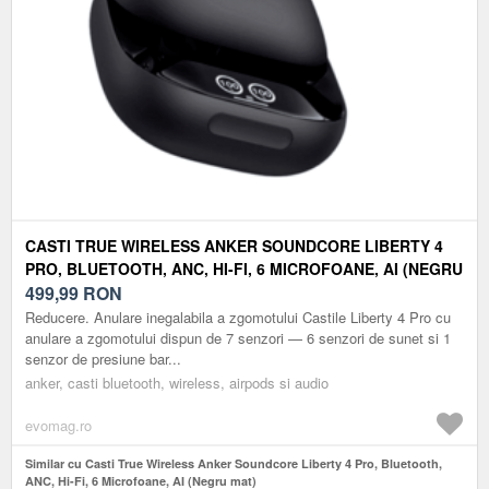
CASTI TRUE WIRELESS ANKER SOUNDCORE LIBERTY 4
PRO, BLUETOOTH, ANC, HI-FI, 6 MICROFOANE, AI (NEGRU
MAT)
499,99
RON
Reducere. Anulare inegalabila a zgomotului Castile Liberty 4 Pro cu
anulare a zgomotului dispun de 7 senzori — 6 senzori de sunet si 1
senzor de presiune bar...
anker, casti bluetooth, wireless, airpods si audio
evomag.ro
Similar cu Casti True Wireless Anker Soundcore Liberty 4 Pro, Bluetooth,
ANC, Hi-Fi, 6 Microfoane, AI (Negru mat)