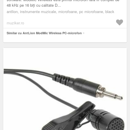
48 kHz pe 16 biți cu calitate D...
antlion, instrumente muzicale, microfoane, pc microfoane, black
muziker.ro
Similar cu AntLion ModMic Wireless PC-microfon