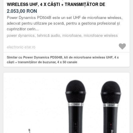
WIRELESS UHF, 4 X CĂȘTI + TRANSMIȚĂTOR DE
BUZUNAR, 4 X 50 CANALE
2.053,00
RON
Power Dynamics PD504B este un set UHF de microfoane wireless,
adecvat pentru utilizare pe scenă, pentru a gestiona profesional și
cuprinzător cerin...
power dynamics, tehnică audio, microfoane, microfoane wireless
electronic-star.ro
Similar cu Power Dynamics PD504B, kit de microfoane wireless UHF, 4 x
căști + transmițător de buzunar, 4 x 50 canale