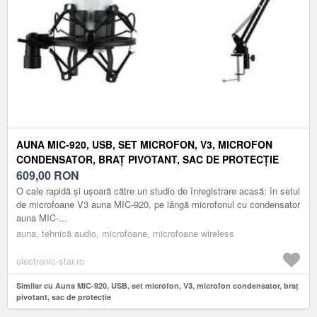
AUNA MIC-920, USB, SET MICROFON, V3, MICROFON
CONDENSATOR, BRAȚ PIVOTANT, SAC DE PROTECȚIE
609,00
RON
O cale rapidă și ușoară către un studio de înregistrare acasă: în setul
de microfoane V3 auna MIC-920, pe lângă microfonul cu condensator
auna MIC-...
auna, tehnică audio, microfoane, microfoane wireless
electronic-star.ro
Similar cu Auna MIC-920, USB, set microfon, V3, microfon condensator, braț
pivotant, sac de protecție