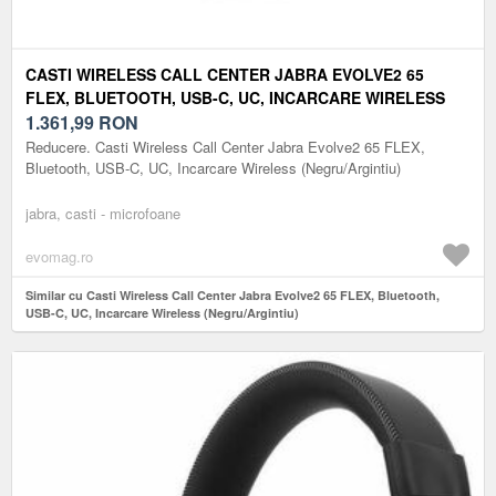
CASTI WIRELESS CALL CENTER JABRA EVOLVE2 65
FLEX, BLUETOOTH, USB-C, UC, INCARCARE WIRELESS
(NEGRU/ARGINTIU)
1.361,99
RON
Reducere. Casti Wireless Call Center Jabra Evolve2 65 FLEX,
Bluetooth, USB-C, UC, Incarcare Wireless (Negru/Argintiu)
jabra, casti - microfoane
evomag.ro
Similar cu Casti Wireless Call Center Jabra Evolve2 65 FLEX, Bluetooth,
USB-C, UC, Incarcare Wireless (Negru/Argintiu)