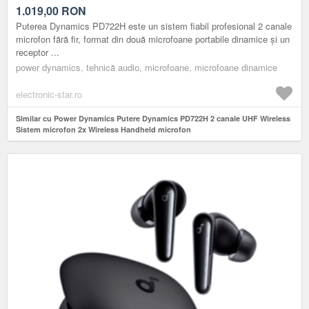
HANDHELD MICROFON
1.019,00
RON
Puterea Dynamics PD722H este un sistem fiabil profesional 2 canale
microfon fără fir, format din două microfoane portabile dinamice și un
receptor ...
power dynamics, tehnică audio, microfoane, microfoane dinamice
electronic-star.ro
Similar cu Power Dynamics Putere Dynamics PD722H 2 canale UHF Wireless
Sistem microfon 2x Wireless Handheld microfon