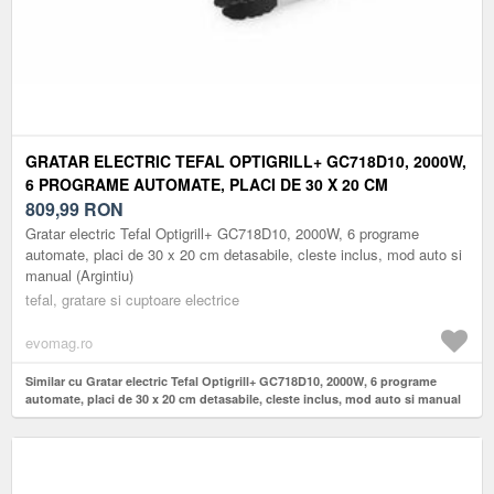
GRATAR ELECTRIC TEFAL OPTIGRILL+ GC718D10, 2000W,
6 PROGRAME AUTOMATE, PLACI DE 30 X 20 CM
DETASABILE, CLESTE INCLUS, MOD AUTO SI MANUAL
809,99
RON
(ARGINTIU)
Gratar electric Tefal Optigrill+ GC718D10, 2000W, 6 programe
automate, placi de 30 x 20 cm detasabile, cleste inclus, mod auto si
manual (Argintiu)
tefal, gratare si cuptoare electrice
evomag.ro
Similar cu Gratar electric Tefal Optigrill+ GC718D10, 2000W, 6 programe
automate, placi de 30 x 20 cm detasabile, cleste inclus, mod auto si manual
(Argintiu)