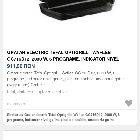
GRATAR ELECTRIC TEFAL OPTIGRILL+ WAFLES
GC716D12, 2000 W, 6 PROGRAME, INDICATOR NIVEL
GATIRE, PLACI DETASABILE, ACCESORIU GOFRE
911,99
RON
(NEGRU/INOX)
Gratar electric Tefal Optigrill+ Wafles GC716D12, 2000 W, 6
programe, indicator nivel gatire, placi detasabile, accesoriu gofre
(Negru/Inox) Gratar...
tefal, gratare si cuptoare electrice
evomag.ro
Similar cu Gratar electric Tefal Optigrill+ Wafles GC716D12, 2000 W, 6
programe, indicator nivel gatire, placi detasabile, accesoriu gofre
(Negru/Inox)