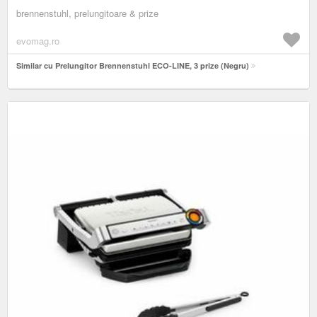
brennenstuhl, prelungitoare & prize
evomag.ro
Similar cu Prelungitor Brennenstuhl ECO-LINE, 3 prize (Negru)