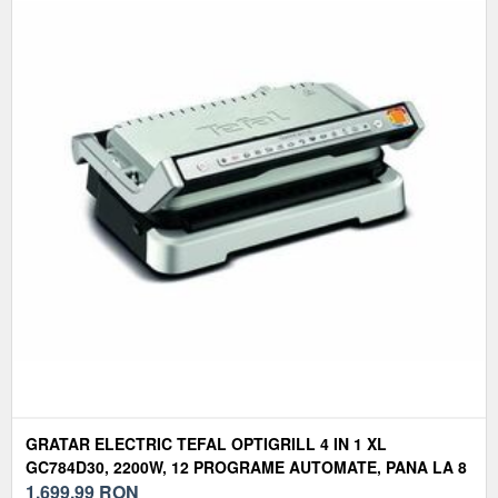
GRATAR ELECTRIC TEFAL OPTIGRILL 4 IN 1 XL
GC784D30, 2200W, 12 PROGRAME AUTOMATE, PANA LA 8
PERSOANE, PLACI ANTIADERENTE DETASABILE, TAVA DE
1.699,99
RON