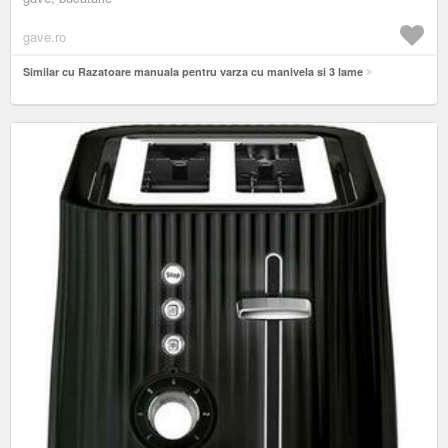
gave.ro
Similar cu Razatoare manuala pentru varza cu manivela si 3 lame