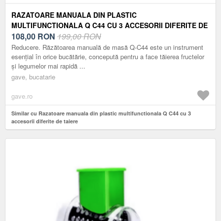
RAZATOARE MANUALA DIN PLASTIC
MULTIFUNCTIONALA Q C44 CU 3 ACCESORII DIFERITE DE
TAIERE
108,00
RON
199,00 RON
Reducere. Răzătoarea manuală de masă Q-C44 este un instrument
esențial în orice bucătărie, concepută pentru a face tăierea fructelor
și legumelor mai rapidă ...
gave, bucatarie
gave.ro
Similar cu Razatoare manuala din plastic multifunctionala Q C44 cu 3
accesorii diferite de taiere