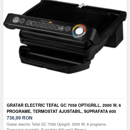
GRATAR ELECTRIC TEFAL GC 7058 OPTIGRILL, 2000 W, 6
PROGRAME, TERMOSTAT AJUSTABIL, SUPRAFATA 600
CM2 (NEGRU)
736,99
RON
Gratar electric Tefal GC 7058 Optigrill, 2000 W, 6 programe,
Termostat ajustabil, Suprafata 600 cm2 (Negru)