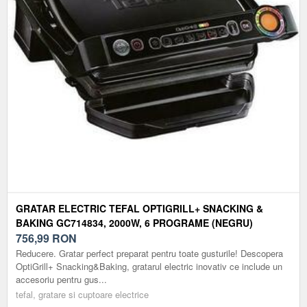
GRATAR ELECTRIC TEFAL OPTIGRILL+ SNACKING &
BAKING GC714834, 2000W, 6 PROGRAME (NEGRU)
756,99
RON
Reducere. Gratar perfect preparat pentru toate gusturile! Descopera
OptiGrill+ Snacking&Baking, gratarul electric inovativ ce include un
accesoriu pentru gus...
tefal, gratare si cuptoare electrice