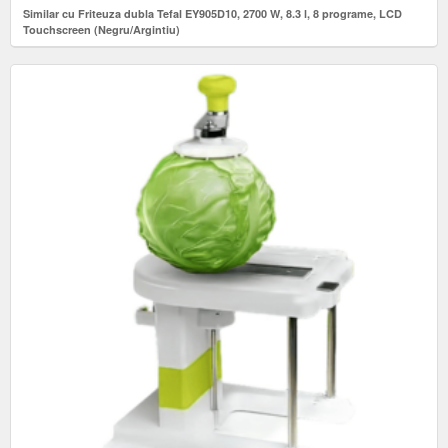
Similar cu Friteuza dubla Tefal EY905D10, 2700 W, 8.3 l, 8 programe, LCD
Touchscreen (Negru/Argintiu)