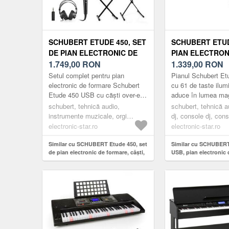
SCHUBERT ETUDE 450, SET
SCHUBERT ETUD
DE PIAN ELECTRONIC DE
PIAN ELECTRON
FORMARE, CĂȘTI,
1.749,00
RON
REPETIȚII, 61 T
1.339,00
RON
MICROFON, SUPORT,
PLAYER
Setul complet pentru pian
Pianul Schubert E
SCAUN, ADAPTOR
electronic de formare Schubert
cu 61 de taste ilum
Etude 450 USB cu căști over-ear,
aduce în lumea ma
microfon dinamic, adaptor din 3,
tonurilor și îi încur
schubert, tehnică audio,
schubert, tehnică a
5 mm la 6, 3 mm jack, su...
începători la repetiți
instrumente muzicale, orgi
dj, console dj, cons
compune...
electronice
canale
electronic-star.ro
electronic-star.ro
Similar cu SCHUBERT Etude 450, set
Similar cu SCHUBER
de pian electronic de formare, căști,
USB, pian electronic d
microfon, suport, scaun, adaptor
taste, player