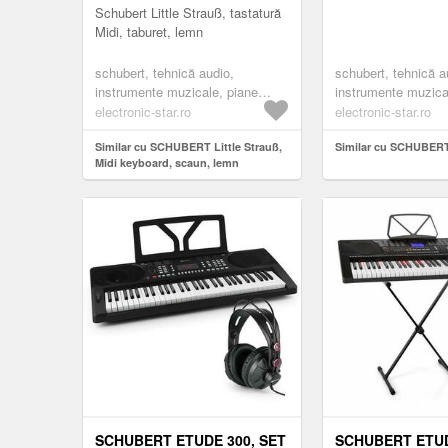
Schubert Little Strauß, tastatură
Midi, taburet, lemn
schubert, tehnică audio,
schubert, tehnică a
instrumente muzicale, piane
instrumente muzical
digitale
electronice
electronic-star.ro
electronic-star.ro
Similar cu SCHUBERT Little Strauß,
Similar cu SCHUBER
Midi keyboard, scaun, lemn
SCHUBERT ETUDE 300, SET
SCHUBERT ETUD