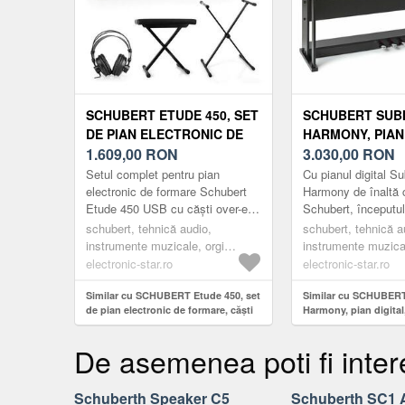
SCHUBERT ETUDE 450, SET
SCHUBERT SUBI
DE PIAN ELECTRONIC DE
HARMONY, PIAN 
FORMARE, CĂȘTI DE
1.609,00
RON
88 TASTE, MEC
3.030,00
RON
STUDIO, SUPORT PENTRU
CIOCAN, 160 RI
Setul complet pentru pian
Cu pianul digital Su
PIAN, SCAUN
MELODII DEMO
electronic de formare Schubert
Harmony de înaltă c
Etude 450 USB cu căști over-ear,
Schubert, începutul 
suport pentru pian pliabil și scaun
pian va fi mult mai 
schubert, tehnică audio,
schubert, tehnică a
căptușit moale, este ...
deoarece metronomul
instrumente muzicale, orgi
instrumente muzica
electronice
digitale
electronic-star.ro
electronic-star.ro
Similar cu SCHUBERT Etude 450, set
Similar cu SCHUBERT
de pian electronic de formare, căști
Harmony, pian digital,
de studio, suport pentru pian, scaun
mecanism cu ciocan, 1
melodii demo
De asemenea poti fi inter
Schuberth Speaker C5
Schuberth SC1 