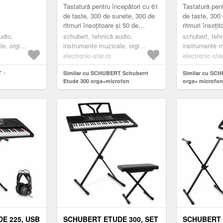
Tastatură pentru începători cu 61
Tastatură pen
de taste, 300 de sunete, 300 de
de taste, 300
ritmuri însoțitoare și 50 de
ritmuri însoțit
melodii demo. Funcția chord,
melodii demo.
udio,
schubert, tehnică audio,
schubert, teh
funcția de înregistrare...
funcția de înre
e, orgi
instrumente muzicale, orgi
instrumente m
electronice
electronice
electronic-star.ro
electronic-star
T
Similar cu SCHUBERT Schuberrt
Similar cu SC
Etude 300 orga+microfon
orga+ microfon
E 225, USB
SCHUBERT ETUDE 300, SET
SCHUBERT 