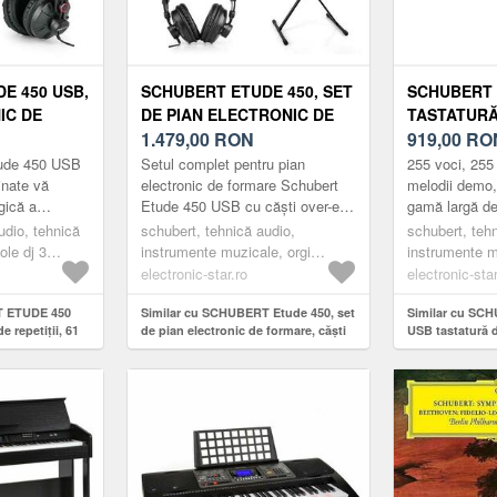
E 450 USB,
SCHUBERT ETUDE 450, SET
SCHUBERT 
IC DE
DE PIAN ELECTRONIC DE
TASTATURĂ
ASTE,
FORMARE, CĂȘTI DE
1.479,00
RON
CU 61 DE 
919,00
RO
STUDIO, SUPORT PENTRU
LCD USB H
tude 450 USB
Setul complet pentru pian
255 voci, 255 
PIAN
inate vă
electronic de formare Schubert
melodii demo,
gică a
Etude 450 USB cu căști over-ear,
gamă largă de
ajează pe
suport pentru pian, este setul
promoveaza pr
udio, tehnică
schubert, tehnică audio,
schubert, teh
i și
perfect pentru toți iubito...
În plus, are ef
ole dj 3
instrumente muzicale, orgi
instrumente m
electronice
electronice
electronic-star.ro
electronic-star
T ETUDE 450
Similar cu SCHUBERT Etude 450, set
Similar cu SC
e repetiții, 61
de pian electronic de formare, căști
USB tastatură d
de studio, suport pentru pian
taste ecran LC