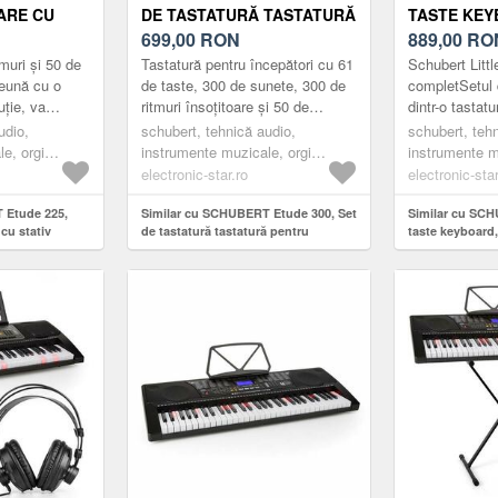
ARE CU
DE TASTATURĂ TASTATURĂ
TASTE KEY
PENTRU ÎNCEPĂTORI
699,00
RON
COMPLET
889,00
RO
muri și 50 de
Tastatură pentru începători cu 61
Schubert Littl
eună cu o
de taste, 300 de sunete, 300 de
completSetul 
ție, va
ritmuri însoțitoare și 50 de
dintr-o tastat
creativitate.
melodii demo. Funcția chord,
de clape, supo
udio,
schubert, tehnică audio,
schubert, teh
egla...
funcția de înregistrare...
ideal pentru st
e, orgi
instrumente muzicale, orgi
instrumente m
electronice
pentru instru
electronic-star.ro
electronic-star
 Etude 225,
Similar cu SCHUBERT Etude 300, Set
Similar cu SCH
cu stativ
de tastatură tastatură pentru
taste keyboard
începători