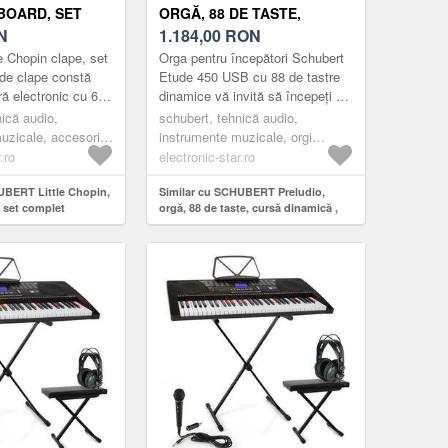
BOARD, SET
ORGĂ, 88 DE TASTE,
N
CURSĂ DINAMICĂ , PEDALĂ
1.184,00
RON
SUSTAIN, NEAGRĂ
e Chopin clape, set
Orga pentru începători Schubert
de clape constă
Etude 450 USB cu 88 de tastre
ură electronic cu 61
dinamice vă invită să începeți o
rt și scaun. Un kit
călătorie în lumea magică a
nică audio,
schubert, tehnică audio,
...
tonurilor și îi încuraje...
uzicale, accesorii
instrumente muzicale, orgi
mente muzicale
electronice
.ro
electronic-star.ro
UBERT Little Chopin,
Similar cu SCHUBERT Preludio,
, set complet
orgă, 88 de taste, cursă dinamică ,
pedală sustain, neagră