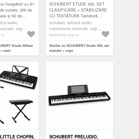
tru începători cu 61
SCHUBERT ETUDE 300, SET
 de sunete, 300 de
CLASIFICARE + STABILIZARE
oare și 50 de
CU TASTATURA Tastatură
 Funcția chord,
pentru începători cu 61 de taste,
nică audio,
schubert, tehnică audio,
gistrare...
300 de sunete, 300 de ritmuri
uzicale, orgi
instrumente muzicale, orgi
însoțitoar...
electronice
.ro
electronic-star.ro
HUBERT Etude 300set
Similar cu SCHUBERT Etude 300, set
+ casti
stander + orga
LITTLE CHOPIN,
SCHUBERT PRELUDIO,