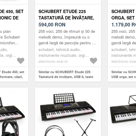
E 450, SET
SCHUBERT ETUDE 225
SCHUBERT 
RONIC DE
TASTATURĂ DE ÎNVĂȚARE,
ORGA, SET
I,
USB 6, TASTE ILUMINATE,
594,00
RON
CĂȘTI ȘI S
1.179,00
R
APTOR
AFIȘAJ LCD, NEGRU
NEGRU
u pian
255 voci, 255 de ritmuri și 50 de
255 voci, 255 
re Schubert
melodii demo, împreună cu o
melodii demo,
microfon
gamă largă de percuție pentru a
gamă largă de
tudio, adaptor
promova propria creativitate.Cu
promoveaza pr
udio,
schubert, tehnică audio,
schubert, teh
la 6, 3 mm,...
ajutorul funcției de ...
În plus, are ef
e, orgi
instrumente muzicale, orgi
instrumente m
electronice
electronice
electronic-star.ro
electronic-star
 Etude 450, set
Similar cu SCHUBERT Etude 225
Similar cu SC
formare, căști,
Tastatură de învățare, USB 6, taste
USB orga, set c
iluminate, afișaj LCD, negru
stand & scaun,