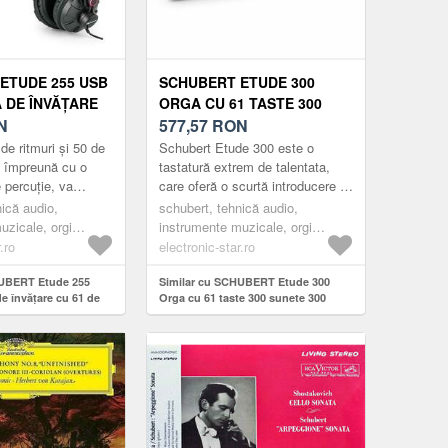
ETUDE 255 USB
SCHUBERT ETUDE 300
 DE ÎNVĂȚARE
ORGA CU 61 TASTE 300
TASTE ECRAN
N
SUNETE 300 RITMURI , 50
577,57
RON
EADSET
DE MELODII DEMO, NEGRU
de ritmuri și 50 de
Schubert Etude 300 este o
 împreună cu o
tastatură extrem de talentata,
 percuție, va
care oferă o scurtă introducere în
opria creativitate.
lumea muzicii pentru începători
nică audio,
schubert, tehnică audio,
ecte regla...
și ii însoțește în cont...
uzicale, orgi
instrumente muzicale, orgi
electronice
.ro
electronic-star.ro
HUBERT Etude 255
Similar cu SCHUBERT Etude 300
e învățare cu 61 de
Orga cu 61 taste 300 sunete 300
D USB Headset
ritmuri , 50 de melodii demo, negru