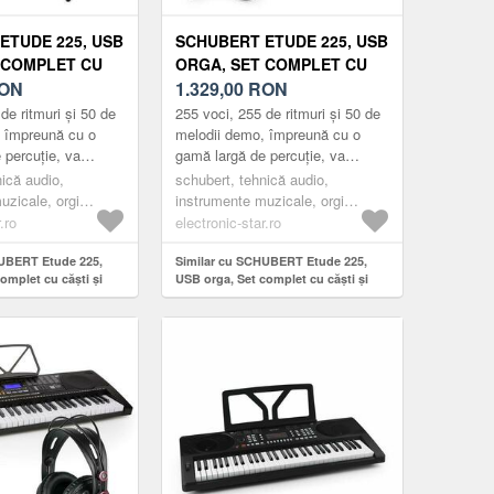
ETUDE 225, USB
SCHUBERT ETUDE 225, USB
 COMPLET CU
ORGA, SET COMPLET CU
TAND & SCAUN,
ON
CĂȘTI ȘI STAND & SCAUN,
1.329,00
RON
NEGRU
de ritmuri și 50 de
255 voci, 255 de ritmuri și 50 de
 împreună cu o
melodii demo, împreună cu o
 percuție, va
gamă largă de percuție, va
opria creativitate.
promoveaza propria creativitate.
nică audio,
schubert, tehnică audio,
ecte regla...
În plus, are efecte regla...
uzicale, orgi
instrumente muzicale, orgi
electronice
.ro
electronic-star.ro
HUBERT Etude 225,
Similar cu SCHUBERT Etude 225,
omplet cu căști și
USB orga, Set complet cu căști și
 negru
stand & scaun, negru