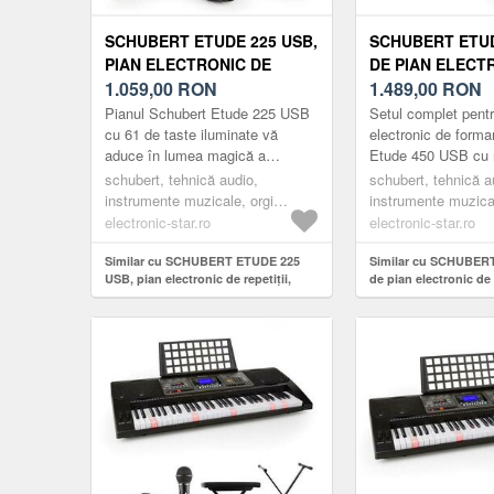
SCHUBERT ETUDE 225 USB,
SCHUBERT ETUD
PIAN ELECTRONIC DE
DE PIAN ELECT
REPETIȚII, CĂȘTI ȘI
1.059,00
RON
FORMARE, CĂȘT
1.489,00
RON
MICROFON
MICROFON, AD
Pianul Schubert Etude 225 USB
Setul complet pentr
cu 61 de taste iluminate vă
electronic de forma
aduce în lumea magică a
Etude 450 USB cu 
tonurilor și îi încurajează pe
dinamic, căști de s
schubert, tehnică audio,
schubert, tehnică a
începători la repetiții și
jack de la 3, 5 mm 
instrumente muzicale, orgi
instrumente muzical
compune...
electronice
electronice
electronic-star.ro
electronic-star.ro
Similar cu SCHUBERT ETUDE 225
Similar cu SCHUBERT
USB, pian electronic de repetiții,
de pian electronic de 
căști și microfon
microfon, adaptor