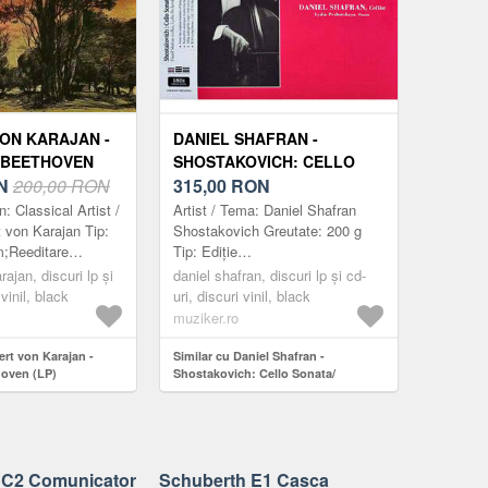
ON KARAJAN -
DANIEL SHAFRAN -
 BEETHOVEN
SHOSTAKOVICH: CELLO
N
200,00 RON
SONATA/ SCHUBERT:
315,00
RON
ARPEGGIONE SONATA
: Classical Artist /
Artist / Tema: Daniel Shafran
(200G)
 von Karajan Tip:
Shostakovich Greutate: 200 g
m;Reeditare
Tip: Ediție
: 180 g Ţara de
limitată;Remastered;Calitate
rajan, discuri lp și
daniel shafran, discuri lp și cd-
niunea Europeană
audiofilă;Album;Stereo;LP
 vinil, black
uri, discuri vinil, black
disc;Reeditare;Ediție...
muziker.ro
ert von Karajan -
Similar cu Daniel Shafran -
oven (LP)
Shostakovich: Cello Sonata/
Schubert: Arpeggione Sonata (200g)
SC2 Comunicator
Schuberth E1 Casca