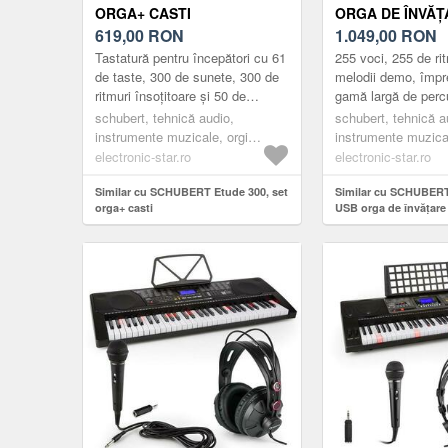
ORGA+ CASTI
ORGA DE ÎNVĂȚ
619,00
RON
STATIV
1.049,00
RON
Tastatură pentru începători cu 61
255 voci, 255 de rit
de taste, 300 de sunete, 300 de
melodii demo, împr
ritmuri însoțitoare și 50 de
gamă largă de percu
melodii demo. Funcția chord,
promoveaza propria 
schubert, tehnică audio,
schubert, tehnică a
funcția de înregistrare...
În plus, are efecte r
instrumente muzicale, orgi
instrumente muzical
electronice
electronice
electronic-star.ro
electronic-star.ro
Similar cu SCHUBERT Etude 300, set
Similar cu SCHUBERT
orga+ casti
USB orga de învățare 