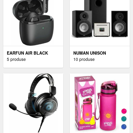
EARFUN AIR BLACK
NUMAN UNISON
CĂȘTI IN-EAR FĂRĂ FIR
5 produse
REFERENCE 802 EDITION,
10 produse
SISTEM STEREO,
AMPLIFICATOR, BOXE,
NEGRU