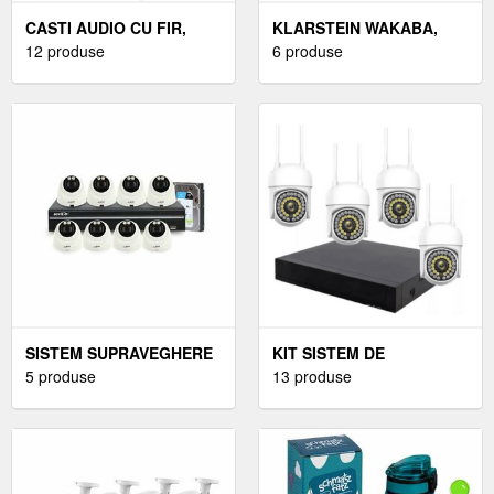
CASTI AUDIO CU FIR,
KLARSTEIN WAKABA,
MICROFON SI CONTROL
12 produse
STICLĂ DE BĂUT, 400 ML,
6 produse
VOLUM
TRITAN, FĂRĂ BPA
SISTEM SUPRAVEGHERE
KIT SISTEM DE
1 CAMERA INTERIOR 4
5 produse
SUPRAVEGHERE VIDEO
13 produse
MEGAPIXELI LITE
WIFI CU 4 CAMERE