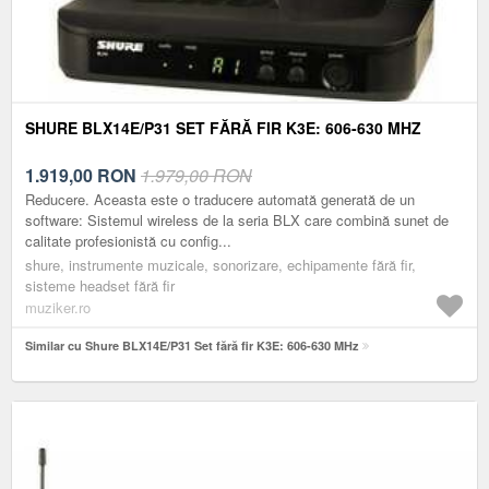
SHURE BLX14E/P31 SET FĂRĂ FIR K3E: 606-630 MHZ
1.919,00
RON
1.979,00 RON
Reducere. Aceasta este o traducere automată generată de un
software: Sistemul wireless de la seria BLX care combină sunet de
calitate profesionistă cu config...
shure, instrumente muzicale, sonorizare, echipamente fără fir,
sisteme headset fără fir
muziker.ro
Similar cu Shure BLX14E/P31 Set fără fir K3E: 606-630 MHz