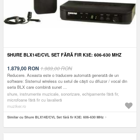
SHURE BLX14E/CVL SET FĂRĂ FIR K3E: 606-630 MHZ
1.879,00
RON
1.989,00 RON
Reducere. Aceasta este o traducere automată generată de un
software: Sistemul wireless cu setul de căști cu difuzor / vocal din
seria BLX care combină sunet ...
shure, instrumente muzicale, sonorizare, echipamente fără fir,
microfoane fără fir cu lavalieră
muziker.ro
Similar cu Shure BLX14E/CVL Set fără fir K3E: 606-630 MHz