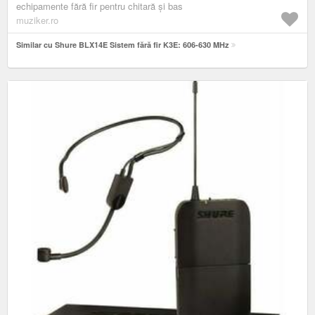
echipamente fără fir pentru chitară și bas
muziker.ro
Similar cu Shure BLX14E Sistem fără fir K3E: 606-630 MHz