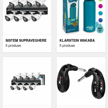
SISTEM SUPRAVEGHERE
KLARSTEIN WAKABA
4 CAMERE EXTERIOR 4
5 produse
THERMOS 550 ML DIN
5 produse
MEGAPIXELI LITE
OȚEL INOXIDABIL TRITAN
FĂRĂ BPA