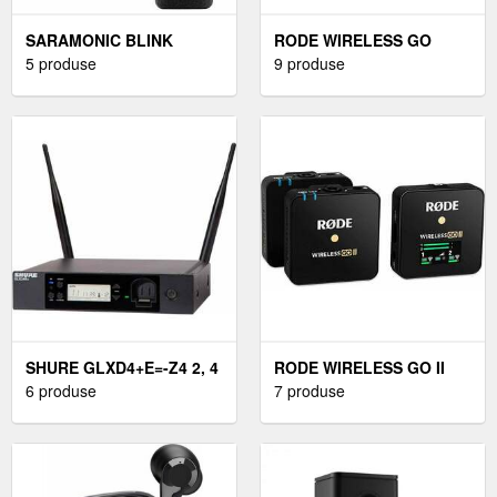
SARAMONIC BLINK
RODE WIRELESS GO
SISTEM AUDIO FĂRĂ FIR
5 produse
SISTEM AUDIO FĂRĂ FIR
9 produse
PENTRU CAMERĂ
PENTRU CAMERĂ
SHURE GLXD4+E=-Z4 2, 4
RODE WIRELESS GO II
GHZ-5, 8 GHZ
6 produse
SISTEM AUDIO FĂRĂ FIR
7 produse