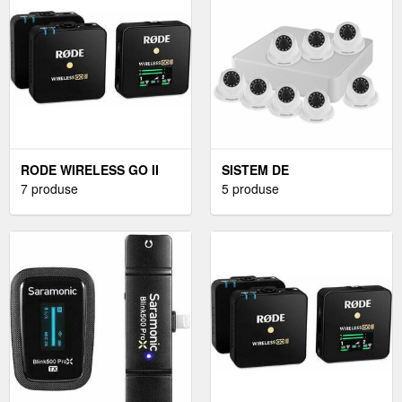
RODE WIRELESS GO II
SISTEM DE
SISTEM AUDIO FĂRĂ FIR
7 produse
SUPRAVEGHERE
5 produse
PENTRU CAMERĂ
INTERIOR CU 8 CAMERE
DOME 1080P