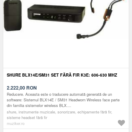
SHURE BLX14E/SM31 SET FĂRĂ FIR K3E: 606-630 MHZ
2.222,00
RON
Reducere. Aceasta este o traducere automată generată de un
software: Sistemul BLX14E / SM31 Headworn Wireless face parte
din familia sistemelor wireless BLX....
shure, instrumente muzicale, sonorizare, echipamente fără fir,
sisteme headset fără fir
muziker.ro