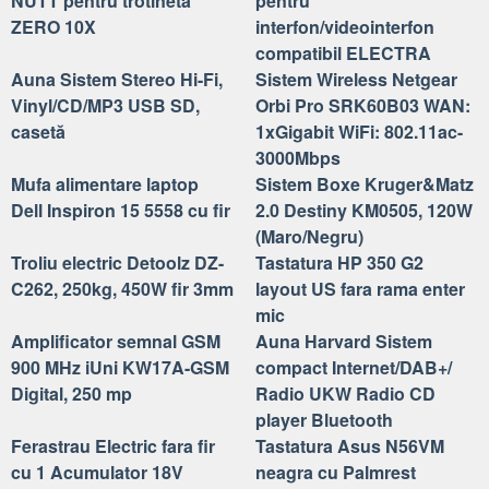
NUTT pentru trotineta
pentru
ZERO 10X
interfon/videointerfon
compatibil ELECTRA
Auna Sistem Stereo Hi-Fi,
Sistem Wireless Netgear
Vinyl/CD/MP3 USB SD,
Orbi Pro SRK60B03 WAN:
casetă
1xGigabit WiFi: 802.11ac-
3000Mbps
Mufa alimentare laptop
Sistem Boxe Kruger&Matz
Dell Inspiron 15 5558 cu fir
2.0 Destiny KM0505, 120W
(Maro/Negru)
Troliu electric Detoolz DZ-
Tastatura HP 350 G2
C262, 250kg, 450W fir 3mm
layout US fara rama enter
mic
Amplificator semnal GSM
Auna Harvard Sistem
900 MHz iUni KW17A-GSM
compact Internet/DAB+/
Digital, 250 mp
Radio UKW Radio CD
player Bluetooth
Ferastrau Electric fara fir
Tastatura Asus N56VM
cu 1 Acumulator 18V
neagra cu Palmrest