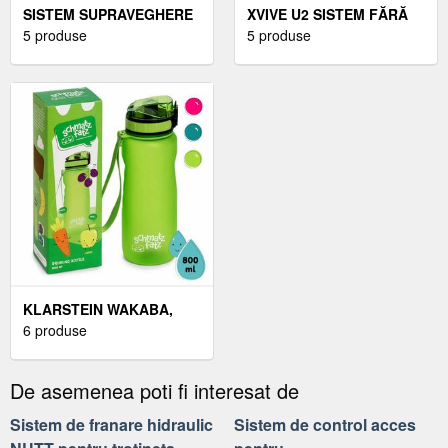
SISTEM SUPRAVEGHERE
XVIVE U2 SISTEM FĂRĂ
1 CAMERA EXTERIOR 4
5 produse
FIR PENTRU CHITARĂ /
5 produse
MEGAPIXELI LITE
BAS
KLARSTEIN WAKABA,
STICLĂ DE BĂUT, 800 ML,
6 produse
TRITAN, FĂRĂ BPA
De asemenea poti fi interesat de
Sistem de franare hidraulic
Sistem de control acces