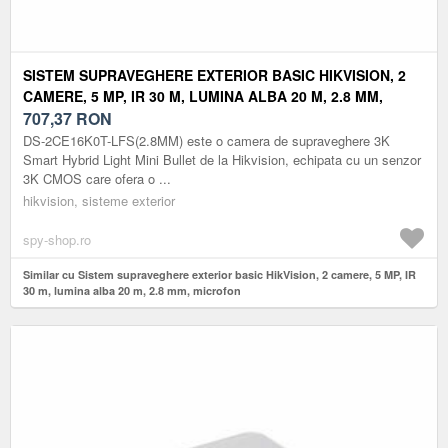
SISTEM SUPRAVEGHERE EXTERIOR BASIC HIKVISION, 2
CAMERE, 5 MP, IR 30 M, LUMINA ALBA 20 M, 2.8 MM,
MICROFON
707,37
RON
DS-2CE16K0T-LFS(2.8MM) este o camera de supraveghere 3K
Smart Hybrid Light Mini Bullet de la Hikvision, echipata cu un senzor
3K CMOS care ofera o ...
hikvision, sisteme exterior
spy-shop.ro
Similar cu Sistem supraveghere exterior basic HikVision, 2 camere, 5 MP, IR
30 m, lumina alba 20 m, 2.8 mm, microfon