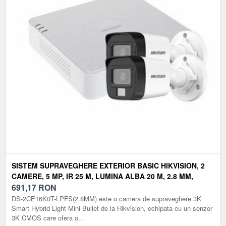
SISTEM SUPRAVEGHERE EXTERIOR BASIC HIKVISION, 2
CAMERE, 5 MP, IR 25 M, LUMINA ALBA 20 M, 2.8 MM,
MICROFON
691,17
RON
DS-2CE16K0T-LPFS(2.8MM) este o camera de supraveghere 3K
Smart Hybrid Light Mini Bullet de la Hikvision, echipata cu un senzor
3K CMOS care ofera o...