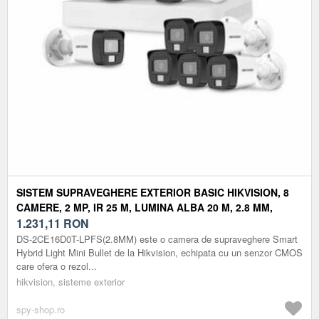
SISTEM SUPRAVEGHERE EXTERIOR BASIC HIKVISION, 8
CAMERE, 2 MP, IR 25 M, LUMINA ALBA 20 M, 2.8 MM,
MICROFON
1.231,11
RON
DS-2CE16D0T-LPFS(2.8MM) este o camera de supraveghere Smart
Hybrid Light Mini Bullet de la Hikvision, echipata cu un senzor CMOS
care ofera o rezol...
hikvision, sisteme exterior
spy-shop.ro