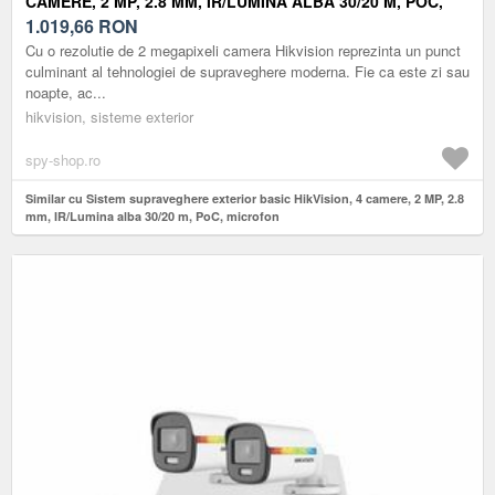
CAMERE, 2 MP, 2.8 MM, IR/LUMINA ALBA 30/20 M, POC,
MICROFON
1.019,66
RON
Cu o rezolutie de 2 megapixeli camera Hikvision reprezinta un punct
culminant al tehnologiei de supraveghere moderna. Fie ca este zi sau
noapte, ac...
hikvision, sisteme exterior
spy-shop.ro
Similar cu Sistem supraveghere exterior basic HikVision, 4 camere, 2 MP, 2.8
mm, IR/Lumina alba 30/20 m, PoC, microfon