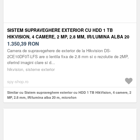
SISTEM SUPRAVEGHERE EXTERIOR CU HDD 1 TB
HIKVISION, 4 CAMERE, 2 MP, 2.8 MM, IR/LUMINA ALBA 20
M, MICROFON
1.350,39
RON
Camera de supravegehere de exterior de la Hikvision DS-
2CE10DF0T-LFS are o lentila fixa de 2.8 mm si o rezolutie de 2MP,
oferind imagini clare si d...
hikvision, sisteme exterior
spy-shop.ro
Similar cu Sistem supraveghere exterior cu HDD 1 TB HikVision, 4 camere, 2
MP, 2.8 mm, IR/lumina alba 20 m, microfon