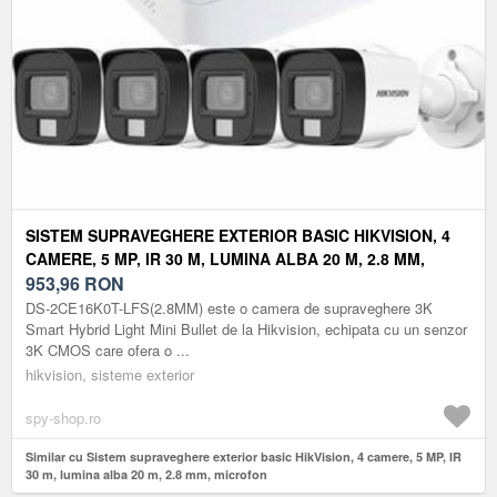
SISTEM SUPRAVEGHERE EXTERIOR BASIC HIKVISION, 4
CAMERE, 5 MP, IR 30 M, LUMINA ALBA 20 M, 2.8 MM,
MICROFON
953,96
RON
DS-2CE16K0T-LFS(2.8MM) este o camera de supraveghere 3K
Smart Hybrid Light Mini Bullet de la Hikvision, echipata cu un senzor
3K CMOS care ofera o ...
hikvision, sisteme exterior
spy-shop.ro
Similar cu Sistem supraveghere exterior basic HikVision, 4 camere, 5 MP, IR
30 m, lumina alba 20 m, 2.8 mm, microfon