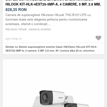
HILOOK KIT-HLK-4EXT20-5MP-A, 4 CAMERE, 5 MP, 2.8 MM,
IR / LUMINA ALBA 20 M, MICROFON
828,35
RON
Camera de supraveghere Hikvision HiLook THC-B157-LPS cu
iluminare duala este alegerea perfecta pentru monitorizarea
exterioara, oferind o combinati...
hikvision hilook, sisteme exterior
spy-shop.ro
Similar cu Sistem supraveghere exterior basic HikVision HiLook KIT-HLK-
4EXT20-5MP-A, 4 camere, 5 MP, 2.8 mm, IR / lumina alba 20 m, microfon