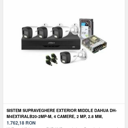
SISTEM SUPRAVEGHERE EXTERIOR MIDDLE DAHUA DH-
M4EXTIRALB20-2MP-M, 4 CAMERE, 2 MP, 2.8 MM,
IR/LUMINA ALBA 20 M, MICROFON, HDD 1TB
1.762,18
RON