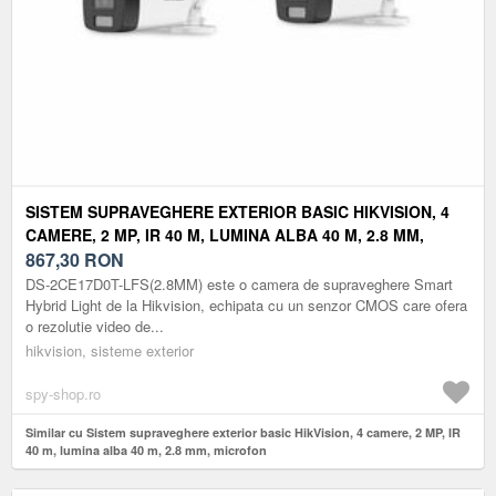
SISTEM SUPRAVEGHERE EXTERIOR BASIC HIKVISION, 4
CAMERE, 2 MP, IR 40 M, LUMINA ALBA 40 M, 2.8 MM,
MICROFON
867,30
RON
DS-2CE17D0T-LFS(2.8MM) este o camera de supraveghere Smart
Hybrid Light de la Hikvision, echipata cu un senzor CMOS care ofera
o rezolutie video de...
hikvision, sisteme exterior
spy-shop.ro
Similar cu Sistem supraveghere exterior basic HikVision, 4 camere, 2 MP, IR
40 m, lumina alba 40 m, 2.8 mm, microfon