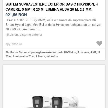
SISTEM SUPRAVEGHERE EXTERIOR BASIC HIKVISION, 4
CAMERE, 5 MP, IR 25 M, LUMINA ALBA 20 M, 2.8 MM,
MICROFON
921,56
RON
DS-2CE16K0T-LPFS(2.8MM) este o camera de supraveghere 3K
Smart Hybrid Light Mini Bullet de la Hikvision, echipata cu un senzor
3K CMOS care ofera o...
hikvision, sisteme exterior
spy-shop.ro
Similar cu Sistem supraveghere exterior basic HikVision, 4 camere, 5 MP, IR
25 m, lumina alba 20 m, 2.8 mm, microfon