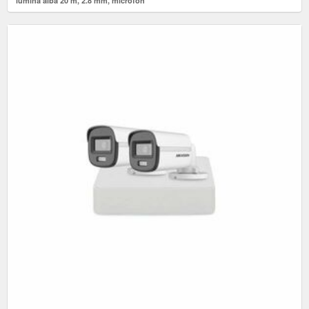
lumina alba 20 m, 2.8 mm, microfon