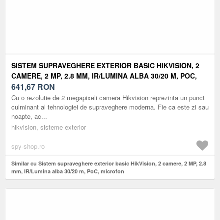
SISTEM SUPRAVEGHERE EXTERIOR BASIC HIKVISION, 2
CAMERE, 2 MP, 2.8 MM, IR/LUMINA ALBA 30/20 M, POC,
MICROFON
641,67
RON
Cu o rezolutie de 2 megapixeli camera Hikvision reprezinta un punct
culminant al tehnologiei de supraveghere moderna. Fie ca este zi sau
noapte, ac...
hikvision, sisteme exterior
spy-shop.ro
Similar cu Sistem supraveghere exterior basic HikVision, 2 camere, 2 MP, 2.8
mm, IR/Lumina alba 30/20 m, PoC, microfon