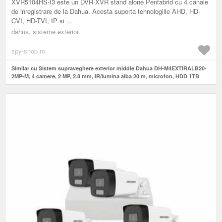
XVR5104HS-I3 este un DVR XVR stand alone Pentabrid cu 4 canale
de inregistrare de la Dahua. Acesta suporta tehnologiile AHD, HD-
CVI, HD-TVI, IP si ...
dahua, sisteme exterior
spy-shop.ro
Similar cu Sistem supraveghere exterior middle Dahua DH-M4EXTIRALB20-
2MP-M, 4 camere, 2 MP, 2.8 mm, IR/lumina alba 20 m, microfon, HDD 1TB