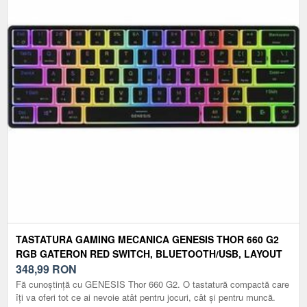
TASTATURA GAMING MECANICA GENESIS THOR 660 G2
RGB GATERON RED SWITCH, BLUETOOTH/USB, LAYOUT
US (NEGRU)
348,99
RON
Fă cunoștință cu GENESIS Thor 660 G2. O tastatură compactă care
îți va oferi tot ce ai nevoie atât pentru jocuri, cât și pentru muncă.