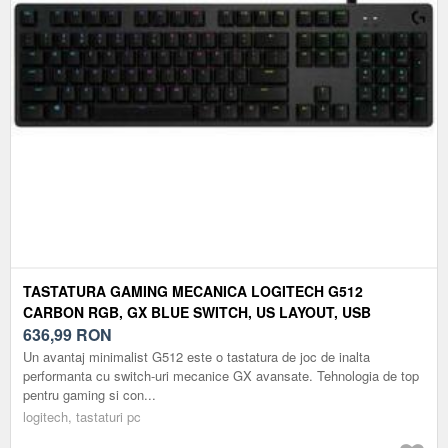
TASTATURA GAMING MECANICA LOGITECH G512
CARBON RGB, GX BLUE SWITCH, US LAYOUT, USB
(NEGRU)
636,99
RON
Un avantaj minimalist G512 este o tastatura de joc de inalta
performanta cu switch-uri mecanice GX avansate. Tehnologia de top
pentru gaming si con...
logitech, tastaturi pc