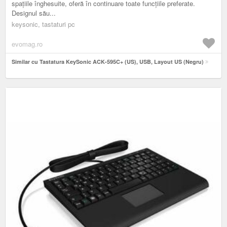
spațiile înghesuite, oferă în continuare toate funcțiile preferate.
Designul său...
keysonic, tastaturi pc
evomag.ro
Similar cu Tastatura KeySonic ACK-595C+ (US), USB, Layout US (Negru)