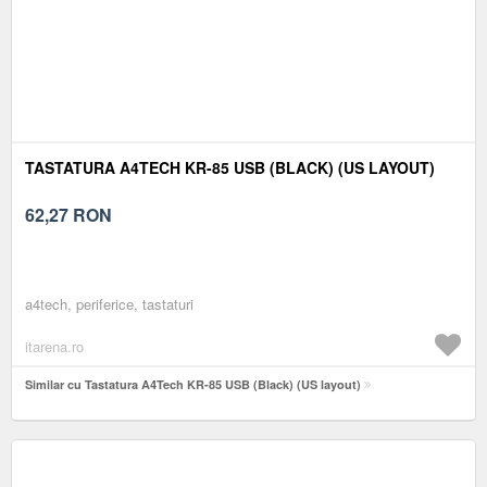
TASTATURA A4TECH KR-85 USB (BLACK) (US LAYOUT)
62,27
RON
a4tech, periferice, tastaturi
itarena.ro
Similar cu Tastatura A4Tech KR-85 USB (Black) (US layout)