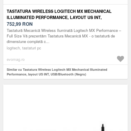
TASTATURA WIRELESS LOGITECH MX MECHANICAL
ILLUMINATED PERFORMANCE, LAYOUT US INT,
USB/BLUETOOTH (NEGRU)
752,99
RON
Tastatură Mecanică Wireless Iluminată Logitech MX Performance –
Full Size Vă prezentăm Tastatura Mecanică MX - o tastatură de
dimensiune completă c...
logitech, tastaturi pc
evomag.ro
Similar cu Tastatura Wireless Logitech MX Mechanical Illuminated
Performance, layout US INT, USB/Bluetooth (Negru)