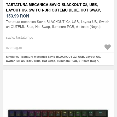
TASTATURA MECANICA SAVIO BLACKOUT X2, USB,
LAYOUT US, SWITCH-URI OUTEMU BLUE, HOT SWAP,
ILUMINARE RGB, 61 TASTE (NEGRU)
153,99
RON
Tastatura mecanica Savio BLACKOUT X2, USB, Layout US, Switch-
uri OUTEMU Blue, Hot Swap, Iluminare RGB, 61 taste (Negru)
savio, tastaturi pc
evomag.ro
Similar cu Tastatura mecanica Savio BLACKOUT X2, USB, Layout US,
Switch-uri OUTEMU Blue, Hot Swap, Iluminare RGB, 61 taste (Negru)