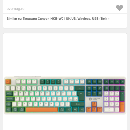
evomag.ro
Similar cu Tastatura Canyon HKB-W01 UK/US, Wireless, USB (Bej)