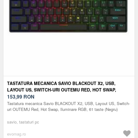
TASTATURA MECANICA SAVIO BLACKOUT X2, USB,
LAYOUT US, SWITCH-URI OUTEMU RED, HOT SWAP,
ILUMINARE RGB, 61 TASTE (NEGRU)
153,99
RON
Tastatura mecanica Savio BLACKOUT X2, USB, Layout US, Switch-
uri OUTEMU Red, Hot Swap, Iluminare RGB, 61 taste (Negru)
savio, tastaturi pc
evomag.ro