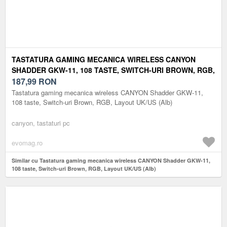
TASTATURA GAMING MECANICA WIRELESS CANYON
SHADDER GKW-11, 108 TASTE, SWITCH-URI BROWN, RGB,
LAYOUT UK/US (ALB)
187,99
RON
Tastatura gaming mecanica wireless CANYON Shadder GKW-11,
108 taste, Switch-uri Brown, RGB, Layout UK/US (Alb)
canyon, tastaturi pc
evomag.ro
Similar cu Tastatura gaming mecanica wireless CANYON Shadder GKW-11,
108 taste, Switch-uri Brown, RGB, Layout UK/US (Alb)