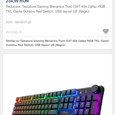
(NEGRU)
234,99
RON
Reducere. Tastatura Gaming Mecanica Trust GXT 834 Callaz RGB
TKL Gaote Outemu Red Switch, USB layout US (Negru)
trust, tastaturi pc
evomag.ro
Similar cu Tastatura Gaming Mecanica Trust GXT 834 Callaz RGB TKL Gaote
Outemu Red Switch, USB layout US (Negru)