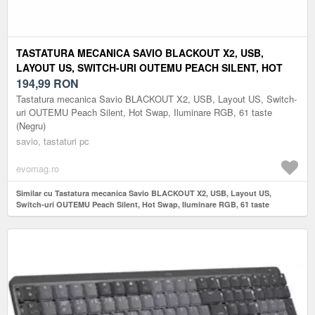
TASTATURA MECANICA SAVIO BLACKOUT X2, USB,
LAYOUT US, SWITCH-URI OUTEMU PEACH SILENT, HOT
SWAP, ILUMINARE RGB, 61 TASTE (NEGRU)
194,99
RON
Tastatura mecanica Savio BLACKOUT X2, USB, Layout US, Switch-
uri OUTEMU Peach Silent, Hot Swap, Iluminare RGB, 61 taste
(Negru)
savio, tastaturi pc
evomag.ro
Similar cu Tastatura mecanica Savio BLACKOUT X2, USB, Layout US,
Switch-uri OUTEMU Peach Silent, Hot Swap, Iluminare RGB, 61 taste
(Negru)