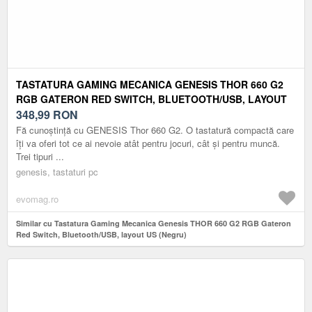
TASTATURA GAMING MECANICA GENESIS THOR 660 G2
RGB GATERON RED SWITCH, BLUETOOTH/USB, LAYOUT
US (NEGRU)
348,99
RON
Fă cunoștință cu GENESIS Thor 660 G2. O tastatură compactă care
îți va oferi tot ce ai nevoie atât pentru jocuri, cât și pentru muncă.
Trei tipuri ...
genesis, tastaturi pc
evomag.ro
Similar cu Tastatura Gaming Mecanica Genesis THOR 660 G2 RGB Gateron
Red Switch, Bluetooth/USB, layout US (Negru)