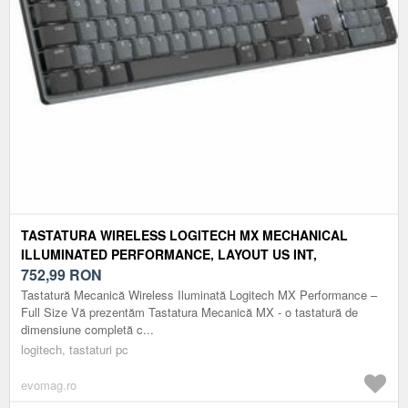
TASTATURA WIRELESS LOGITECH MX MECHANICAL
ILLUMINATED PERFORMANCE, LAYOUT US INT,
USB/BLUETOOTH (NEGRU)
752,99
RON
Tastatură Mecanică Wireless Iluminată Logitech MX Performance –
Full Size Vă prezentăm Tastatura Mecanică MX - o tastatură de
dimensiune completă c...
logitech, tastaturi pc
evomag.ro