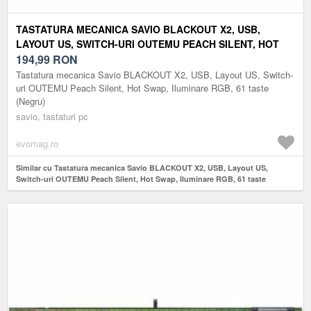
TASTATURA MECANICA SAVIO BLACKOUT X2, USB,
LAYOUT US, SWITCH-URI OUTEMU PEACH SILENT, HOT
SWAP, ILUMINARE RGB, 61 TASTE (NEGRU)
194,99
RON
Tastatura mecanica Savio BLACKOUT X2, USB, Layout US, Switch-
uri OUTEMU Peach Silent, Hot Swap, Iluminare RGB, 61 taste
(Negru)
savio, tastaturi pc
evomag.ro
Similar cu Tastatura mecanica Savio BLACKOUT X2, USB, Layout US,
Switch-uri OUTEMU Peach Silent, Hot Swap, Iluminare RGB, 61 taste
(Negru)