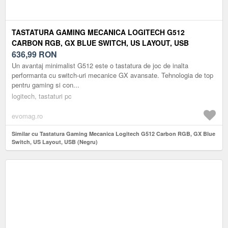
TASTATURA GAMING MECANICA LOGITECH G512
CARBON RGB, GX BLUE SWITCH, US LAYOUT, USB
(NEGRU)
636,99
RON
Un avantaj minimalist G512 este o tastatura de joc de inalta
performanta cu switch-uri mecanice GX avansate. Tehnologia de top
pentru gaming si con...
logitech, tastaturi pc
evomag.ro
Similar cu Tastatura Gaming Mecanica Logitech G512 Carbon RGB, GX Blue
Switch, US Layout, USB (Negru)