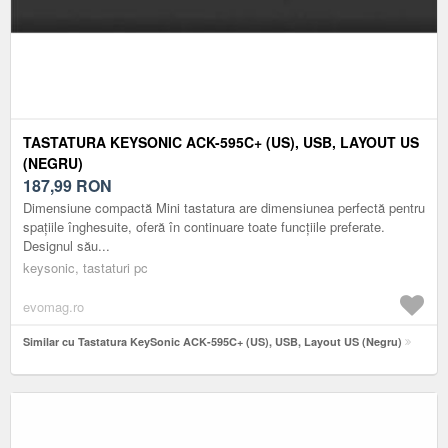
TASTATURA KEYSONIC ACK-595C+ (US), USB, LAYOUT US
(NEGRU)
187,99
RON
Dimensiune compactă Mini tastatura are dimensiunea perfectă pentru
spațiile înghesuite, oferă în continuare toate funcțiile preferate.
Designul său...
keysonic, tastaturi pc
evomag.ro
Similar cu Tastatura KeySonic ACK-595C+ (US), USB, Layout US (Negru)