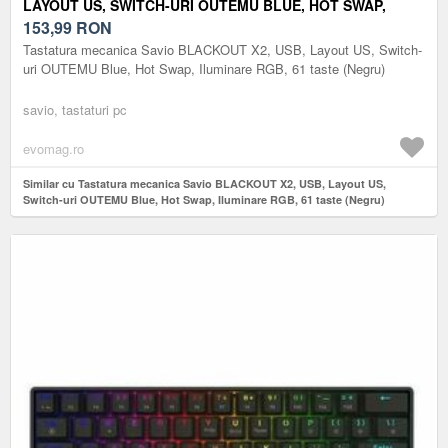
LAYOUT US, SWITCH-URI OUTEMU BLUE, HOT SWAP,
ILUMINARE RGB, 61 TASTE (NEGRU)
153,99
RON
Tastatura mecanica Savio BLACKOUT X2, USB, Layout US, Switch-
uri OUTEMU Blue, Hot Swap, Iluminare RGB, 61 taste (Negru)
savio, tastaturi pc
evomag.ro
Similar cu Tastatura mecanica Savio BLACKOUT X2, USB, Layout US,
Switch-uri OUTEMU Blue, Hot Swap, Iluminare RGB, 61 taste (Negru)