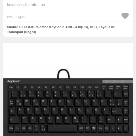
keysonic, tastaturi pc
evomag.ro
Similar cu Tastatura office KeySonic ACK-3410(US), USB, Layout US,
Touchpad (Negru)