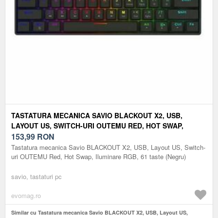
TASTATURA MECANICA SAVIO BLACKOUT X2, USB,
LAYOUT US, SWITCH-URI OUTEMU RED, HOT SWAP,
ILUMINARE RGB, 61 TASTE (NEGRU)
153,99
RON
Tastatura mecanica Savio BLACKOUT X2, USB, Layout US, Switch-
uri OUTEMU Red, Hot Swap, Iluminare RGB, 61 taste (Negru)
savio, tastaturi pc
evomag.ro
Similar cu Tastatura mecanica Savio BLACKOUT X2, USB, Layout US,