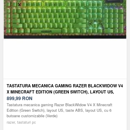
TASTATURA MECANICA GAMING RAZER BLACKWIDOW V4
X MINECRAFT EDITION (GREEN SWITCH), LAYOUT US,
TASTE ABS, LAYOUT US, CU 6 BUTOANE CUSTOMIZABILE
899,99
RON
(VERDE)
Tastatura mecanica gaming Razer BlackWidow V4 X Minecraft
Edition (Green Switch), layout US, taste ABS, layout US, cu 6
butoane customizabile (Verde)
razer, tastaturi pc