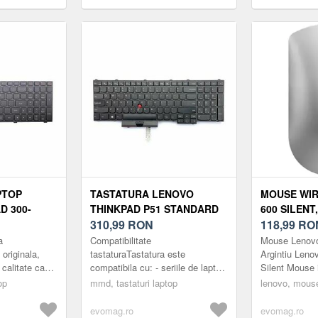
PTOP
TASTATURA LENOVO
MOUSE WI
D 300-
THINKPAD P51 STANDARD
600 SILENT
US
310,99
RON
2400DPI (A
118,99
RO
a
Compatibilitate
Mouse Lenovo
originala,
tastaturaTastatura este
Argintiu Leno
 calitate ca
compatibila cu: - seriile de laptop
Silent Mouse 
l a venit din
Lenovo ThinkPad P51, -
cunoscut si il
op
mmd, tastaturi laptop
lenovo, mous
ste
urmatoarele serii, PN-uri, modele
grade, oferind
.
de keyboard la...
evomag.ro
evomag.ro