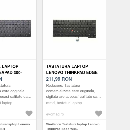
 LAPTOP
TASTATURA LAPTOP
EAPAD 300-
LENOVO THINKPAD EDGE
N
W450
211,99
RON
tatura
Reducere. Tastatura
 este originala,
comercializata este originala,
ceeasi calitate ca
sigilata are aceeasi calitate ca
ptopul a venit din
cea cu care laptopul a venit din
i laptop
mmd, tastaturi laptop
ura este
fabrica. Tastatura este
umai...
compatibila numa...
evomag.ro
tatura laptop Lenovo
Similar cu Tastatura laptop Lenovo
IBR
ThinkPad Edge W450