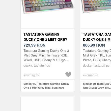
TASTATURA GAMING
TASTATURA GA
DUCKY ONE 3 MIST GREY
DUCKY ONE 3 M
MINI, ILUMINARE RGB,
729,99
RON
TKL, ILUMINARE
886,99
RON
WIRED, USB, CHERRY MX
WIRED, USB, C
Tastatura Gaming Ducky One 3
Tastatura Gaming 
ERGO-CLEAR (GRI/ALB)
SPEED SILVER (
Mist Grey Mini, iluminare RGB,
Mist Grey TKL, ilu
Wired, USB, Cherry MX Ergo-
Wired, USB, Cherr
Clear (Gri/Alb)
Silver (Gri/Alb)
ducky, tastaturi pc
ducky, tastaturi pc
evomag.ro
evomag.ro
Similar cu Tastatura Gaming Ducky
Similar cu Tastatura
One 3 Mist Grey Mini, iluminare
One 3 Mist Grey TKL,
RGB, Wired, USB, Cherry MX Ergo-
RGB, Wired, USB, Ch
Clear (Gri/Alb)
Silver (Gri/Alb)