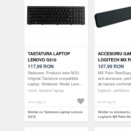
TASTATURA LAPTOP
ACCESORIU GA
LENOVO G510
LOGITECH MX P
117,99
RON
(NEGRU)
107,99
RON
Reducere. Produsul este NOU,
MX Palm RestSupo
Original.Tastatura compatibila
anti-alunecare, pent
Laptop, Notebook- Model Lenovo
de tastare confortab
Seria G510.
mmd, tastaturi laptop
logitech, periferice
evomag.ro
evomag.ro
Similar cu Tastatura Laptop Lenovo
Similar cu Accesoriu
G510
Logitech MX Palm Re