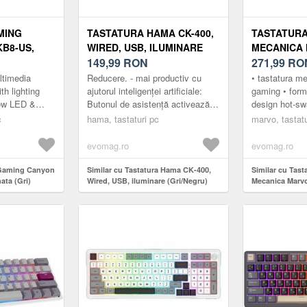
MING
TASTATURA HAMA CK-400,
TASTATUR
B8-US,
WIRED, USB, ILUMINARE
MECANICA 
)
(GRI/NEGRU)
149,99
RON
USB, ILUM
271,99
RO
(NEGRU/GRI
timedia
Reducere. - mai productiv cu
• tastatura m
h lighting
ajutorul inteligenței artificiale:
gaming • for
bow LED &
Butonul de asistență activează
design hot-sw
Numbers
asistentul IA pentru diverse
personalizare
c
hama, tastaturi pc
marvo, tastatu
 injection
programe - astfel se închide
(compatibilita
cerc...
evomag.ro
evomag.ro
a Gaming Canyon
Similar cu Tastatura Hama CK-400,
Similar cu Tas
ta (Gri)
Wired, USB, iluminare (Gri/Negru)
Mecanica Marv
iluminare RGB 