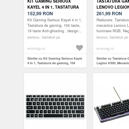
KIT GAMING SERIOUX
TASTATURA GA
KAYEL 4 IN 1, TASTATURA
LENOVO LEGION
DE GAMING, 104 TASTE, 19
152,99
RON
MECANICA, ILU
261,99
RON
TASTE ANTI-GHOSTING ,
RGB, USB (NEG
Kit Gaming Serioux Kayel 4 in 1,
Reducere. Tastatur
DESIGN SLIM, ILUMINARE
Tastatura de gaming, 104 taste,
mecanica Lenovo L
19 taste Anti-ghosting , design
iluminare RGB, Neg
RAINBOW, STRUCTURA
slim, iluminare rainbow, structura
bine. Joaca mai bi
METALICA GRI, TASTE
serioux, tastaturi pc
lenovo, tastaturi pc
metalica gri, t...
construita pentru a
NEGRE + DESIGN CU PALM
K500 ...
evomag.ro
evomag.ro
REST, CABLU USB 1.5M
PVC, PLUG AND PLAY;
Similar cu Kit Gaming Serioux Kayel
Similar cu Tastatura
MOUSE GAMING, SENZOR
4 in 1, Tastatura de gaming, 104
Legion K500, Mecanic
SUNPLUS 199, 800-
taste, 19 taste Anti-ghosting ,
RGB, USB (Negru)
design slim, iluminare rainbow,
structura metalica gri, taste negre +
design cu palm rest, cablu USB 1.5M
PVC, plug and play; Mouse gaming,
senzor Sunplus 199, 800-