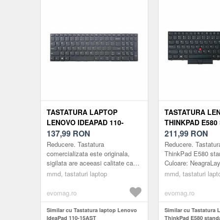
TASTATURA LAPTOP
TASTATURA LE
LENOVO IDEAPAD 110-
THINKPAD E580
15AST
137,99
RON
US
211,99
RON
Reducere. Tastatura
Reducere. Tastatur
comercializata este originala,
ThinkPad E580 sta
sigilata are aceeasi calitate ca
Culoare: NeagraLay
cea cu care laptopul a venit din
USLaptop: 15.6inch
mmd, tastaturi laptop
mmd, tastaturi lapt
fabrica.Tastatura este
200gCod produs:
compatibila numai...
MMDLENOVO399BU
evomag.ro
evomag.ro
Tastatura NU ...
Similar cu Tastatura laptop Lenovo
Similar cu Tastatura
IdeaPad 110-15AST
ThinkPad E580 stand