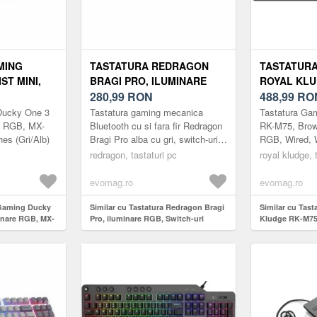
MING
TASTATURA REDRAGON
TASTATUR
ST MINI,
BRAGI PRO, ILUMINARE
ROYAL KLU
, MX-
RGB, SWITCH-URI LINIARE
280,99
RON
BROWN SWI
488,99
RO
SWITCHES
REDRAGON, WIRED,
ILUMINARE
Ducky One 3
Tastatura gaming mecanica
Tastatura Ga
WIRELESS 2.4GHZ,
WIRELESS 
re RGB, MX-
Bluetooth cu si fara fir Redragon
RK-M75, Brown
es (Gri/Alb)
Bragi Pro alba cu gri, switch-uri
RGB, Wired, 
BLUETOOTH (ALB/GRI)
BLUETOOTH
liniare Redragon gri, keycaps-uri
Bluetooth (Gr
redragon, tastaturi pc
royal kludge, 
din PBT, toate tast...
evomag.ro
evomag.ro
 Gaming Ducky
Similar cu Tastatura Redragon Bragi
Similar cu Tas
minare RGB, MX-
Pro, iluminare RGB, Switch-uri
Kludge RK-M75
 (Gri/Alb)
Liniare Redragon, Wired, Wireless
iluminare RGB,
2.4GHz, Bluetooth (Alb/Gri)
2.4Ghz, Blueto