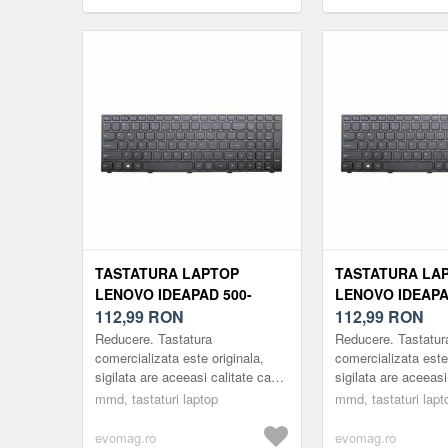
TASTATURA LAPTOP
TASTATURA LA
LENOVO IDEAPAD 500-
LENOVO IDEAPA
15ACZ
112,99
RON
17ISK
112,99
RON
Reducere. Tastatura
Reducere. Tastatur
comercializata este originala,
comercializata este 
sigilata are aceeasi calitate ca
sigilata are aceeasi
cea cu care laptopul a venit din
cea cu care laptopu
mmd, tastaturi laptop
mmd, tastaturi lapt
fabrica.Tastatura este
fabrica.Tastatura e
compatibila numai...
compatibila numai..
evomag.ro
evomag.ro