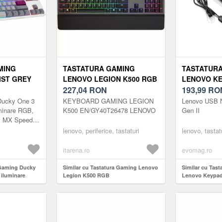
MING
TASTATURA GAMING
TASTATURA
IST GREY
LENOVO LEGION K500 RGB
LENOVO KE
 RGB,
227,04
RON
(NEGRU)
193,99
RO
HERRY MX
Ducky One 3
KEYBOARD GAMING LEGION
Lenovo USB 
GRI/ALB)
minare RGB,
K500 EN/GY40T26478 LENOVO
Gen II
y MX Speed
lenovo, periferice, tastaturi
lenovo, tastat
itarena.ro
evomag.ro
 Gaming Ducky
Similar cu Tastatura Gaming Lenovo
Similar cu Tast
 iluminare
Legion K500 RGB
Lenovo Keypad 
erry MX Speed