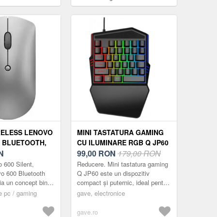
RELESS LENOVO
MINI TASTATURA GAMING
, BLUETOOTH,
CU ILUMINARE RGB Q JP60
RGINTIU)
N
99,00
RON
179,00 RON
 600 Silent,
Reducere. Mini tastatura gaming
vo 600 Bluetooth
Q JP60 este un dispozitiv
ia un concept bine
compact și puternic, ideal pentru
 intoarce la 180 de
pasionații de jocuri care
e pc / gaming
gave, electronice
 un dispozit...
apreciază mobilitatea și
performanța în...
gave.ro