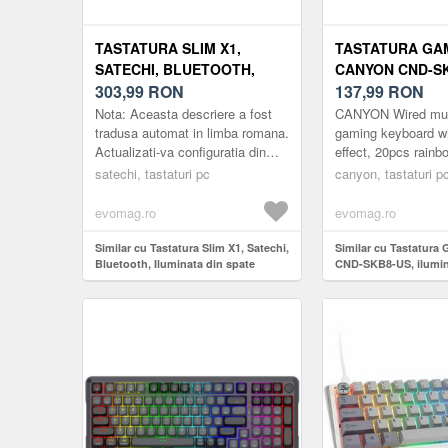
TASTATURA SLIM X1,
TASTATURA GA
SATECHI, BLUETOOTH,
CANYON CND-SK
ILUMINATA DIN SPATE
303,99
RON
ILUMINATA (GRI
137,99
RON
(ARGINTIU/NEGRU)
Nota: Aceasta descriere a fost
CANYON Wired mul
tradusa automat in limba romana.
gaming keyboard wit
Actualizati-va configuratia din
effect, 20pcs rain
mers cu tastatura retroiluminata
19pcs RGB light, 
satechi, tastaturi pc
canyon, tastaturi p
Bluetooth Satechi ...
104keys, EN double
layout, cab...
evomag.ro
evomag.ro
Similar cu Tastatura Slim X1, Satechi,
Similar cu Tastatur
Bluetooth, Iluminata din spate
CND-SKB8-US, ilumina
(Argintiu/Negru)