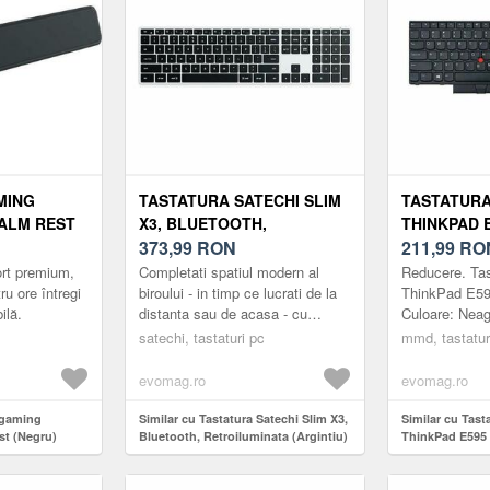
MING
TASTATURA SATECHI SLIM
TASTATUR
ALM REST
X3, BLUETOOTH,
THINKPAD 
RETROILUMINATA
373,99
RON
US
211,99
RO
(ARGINTIU)
rt premium,
Completati spatiul modern al
Reducere. Ta
ru ore întregi
biroului - in timp ce lucrati de la
ThinkPad E59
ilă.
distanta sau de acasa - cu
Culoare: Neag
tastatura retroiluminata Bluetooth
USLaptop: 15.
satechi, tastaturi pc
mmd, tastatur
Satechi Slim X3. Pro...
200gCod prod
MMDLENOVO3
evomag.ro
evomag.ro
Tastatura NU .
 gaming
Similar cu Tastatura Satechi Slim X3,
Similar cu Tas
st (Negru)
Bluetooth, Retroiluminata (Argintiu)
ThinkPad E595