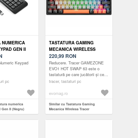
 NUMERICA
TASTATURA GAMING
YPAD GEN II
MECANICA WIRELESS
N
TRACER GAMEZONE EVO1
220,99
RON
HOT SWAP 63,
Numeric Keypad
Reducere. Tracer GAMEZONE
BLUETOOTH/2.4G/USB-C,
EVO1 HOT SWAP 63 este o
tastatură pe care jucătorii și cei
63 TASTE, SWITCH TNT,
care apreciază munca
uri pc
HOT SWAP, ILUMINARE RGB
tracer, tastaturi pc
confortabilă o vor aprecia cu
(GRI)
siguranță. Caracteris...
evomag.ro
atura numerica
Similar cu Tastatura Gaming
Gen II (Negru)
Mecanica Wireless Tracer
GAMEZONE EVO1 HOT SWAP 63,
Bluetooth/2.4G/USB-C, 63 taste,
Switch TNT, HOT SWAP, Iluminare
RGB (Gri)