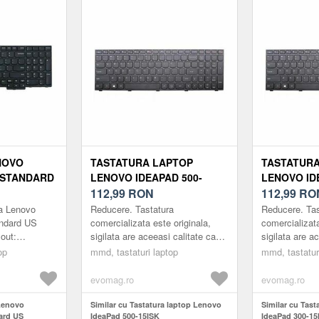
NOVO
TASTATURA LAPTOP
TASTATURA
 STANDARD
LENOVO IDEAPAD 500-
LENOVO ID
15ISK
112,99
RON
15IBR
112,99
RO
a Lenovo
Reducere. Tastatura
Reducere. Tas
ndard US
comercializata este originala,
comercializata
out:
sigilata are aceeasi calitate ca
sigilata are a
Greutate:
cea cu care laptopul a venit din
cea cu care la
op
mmd, tastaturi laptop
mmd, tastatur
fabrica.Tastatura este
fabrica.Tastat
SSNota: -
compatibila numai...
compatibila n
evomag.ro
evomag.ro
 Lenovo
Similar cu Tastatura laptop Lenovo
Similar cu Tas
ard US
IdeaPad 500-15ISK
IdeaPad 300-15