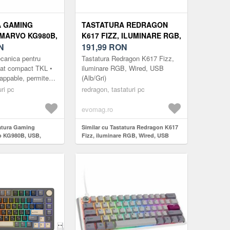
A GAMING
TASTATURA REDRAGON
MARVO KG980B,
K617 FIZZ, ILUMINARE RGB,
INARE RGB
N
WIRED, USB (ALB/GRI)
191,99
RON
)
ecanica pentru
Tastatura Redragon K617 Fizz,
mat compact TKL •
iluminare RGB, Wired, USB
appable, permite
(Alb/Gri)
a cu alte contacte
ri pc
redragon, tastaturi pc
te cu modele ...
evomag.ro
tatura Gaming
Similar cu Tastatura Redragon K617
o KG980B, USB,
Fizz, iluminare RGB, Wired, USB
(Negru/Gri)
(Alb/Gri)