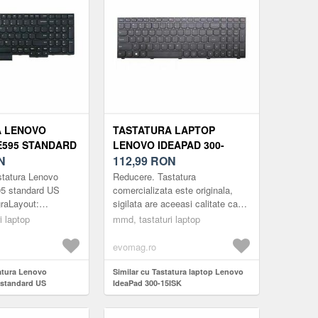
A LENOVO
TASTATURA LAPTOP
E595 STANDARD
LENOVO IDEAPAD 300-
N
15ISK
112,99
RON
statura Lenovo
Reducere. Tastatura
5 standard US
comercializata este originala,
raLayout:
sigilata are aceeasi calitate ca
6inchGreutate:
cea cu care laptopul a venit din
i laptop
mmd, tastaturi laptop
us:
fabrica.Tastatura este
99BUSSNota: -
compatibila numai...
evomag.ro
..
tatura Lenovo
Similar cu Tastatura laptop Lenovo
 standard US
IdeaPad 300-15ISK