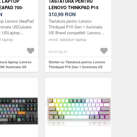
 LAPTOP
TASTATURA PENTRU
EAPAD 700-
LENOVO THINKPAD P15
INATA US
N
GEN 1 ILUMINATA US
310,99
RON
top Lenovo IdeaPad
Tastatura pentru Lenovo
uminata USCuloare:
Thinkpad P15 Gen 1 iluminata
: USLaptop:
US Brand compatibil: Lenovo
tate: 200gCod
Layout / Limba tastatura: US
i laptop
mmd, tastaturi laptop
(compatibil UK) Particularitate
611BUSNota-
tasta...
evomag.ro
tatura laptop Lenovo
Similar cu Tastatura pentru Lenovo
ISK iluminata US
Thinkpad P15 Gen 1 iluminata US