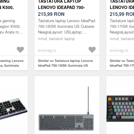
MING
TASTATURA LAPTOP
TASTATURA
 K500,
LENOVO IDEAPAD 700-
LENOVO ID
MINATA
15ISK ILUMINATA US
215,99
RON
17ISK ILUM
215,99
RO
RU)
a gaming
Tastatura laptop Lenovo IdeaPad
Tastatura lap
egion K500,
700-15ISK iluminata US Culoare:
700-17ISK il
ru Arata mai
NeagraLayout: USLaptop:
NeagraLayout
ne Premium si
15.6inchGreutate: 200gCod
17.3inchGreu
mmd, tastaturi laptop
mmd, tastatur
 dura: Legion
produs:
produs:
MMDLENOVO3611BUSNota-
MMDLENOVO3
evomag.ro
evomag.ro
Tas...
Tast...
 Gaming Lenovo
Similar cu Tastatura laptop Lenovo
Similar cu Tas
a, Iluminata
IdeaPad 700-15ISK iluminata US
IdeaPad 700-17