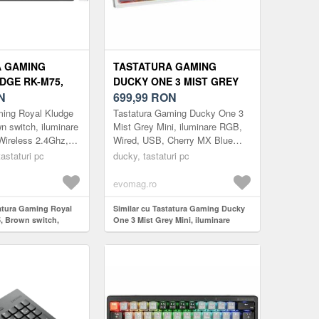
A GAMING
TASTATURA GAMING
DGE RK-M75,
DUCKY ONE 3 MIST GREY
TCH,
N
MINI, ILUMINARE RGB,
699,99
RON
 RGB, WIRED,
WIRED, USB, CHERRY MX
ming Royal Kludge
Tastatura Gaming Ducky One 3
2.4GHZ,
BLUE (GRI/ALB)
 switch, iluminare
Mist Grey Mini, iluminare RGB,
Wireless 2.4Ghz,
Wired, USB, Cherry MX Blue
 (GRI/NEGRU)
i/Negru)
(Gri/Alb)
tastaturi pc
ducky, tastaturi pc
evomag.ro
tatura Gaming Royal
Similar cu Tastatura Gaming Ducky
, Brown switch,
One 3 Mist Grey Mini, iluminare
 Wired, Wireless
RGB, Wired, USB, Cherry MX Blue
oth (Gri/Negru)
(Gri/Alb)