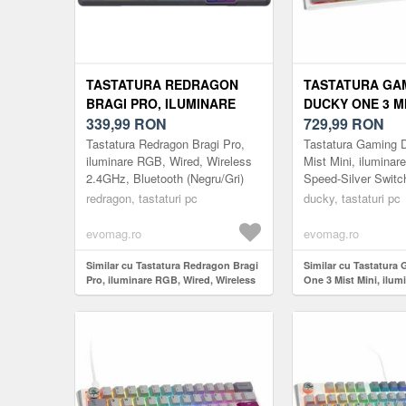
TASTATURA REDRAGON
TASTATURA GA
BRAGI PRO, ILUMINARE
DUCKY ONE 3 MI
RGB, WIRED, WIRELESS
339,99
RON
ILUMINARE RGB
729,99
RON
2.4GHZ, BLUETOOTH
SPEED-SILVER 
Tastatura Redragon Bragi Pro,
Tastatura Gaming 
(NEGRU/GRI)
(GRI/ALB)
iluminare RGB, Wired, Wireless
Mist Mini, ilumina
2.4GHz, Bluetooth (Negru/Gri)
Speed-Silver Switch
redragon, tastaturi pc
ducky, tastaturi pc
evomag.ro
evomag.ro
Similar cu Tastatura Redragon Bragi
Similar cu Tastatura
Pro, iluminare RGB, Wired, Wireless
One 3 Mist Mini, ilu
2.4GHz, Bluetooth (Negru/Gri)
Speed-Silver Switches