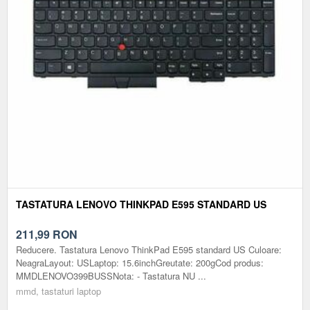
TASTATURA LENOVO THINKPAD E595 STANDARD US
211,99
RON
Reducere. Tastatura Lenovo ThinkPad E595 standard US Culoare:
NeagraLayout: USLaptop: 15.6inchGreutate: 200gCod produs:
MMDLENOVO399BUSSNota: - Tastatura NU ...
mmd, tastaturi laptop