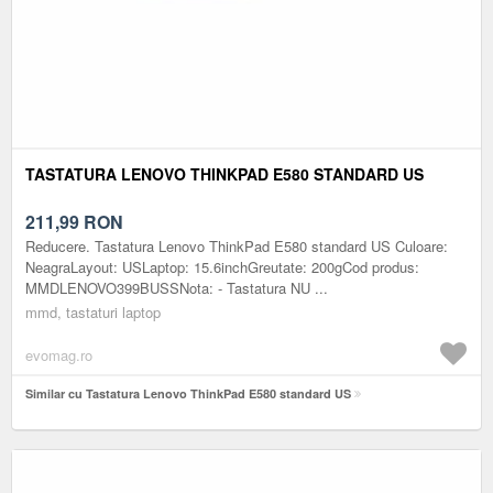
TASTATURA LENOVO THINKPAD E580 STANDARD US
211,99
RON
Reducere. Tastatura Lenovo ThinkPad E580 standard US Culoare:
NeagraLayout: USLaptop: 15.6inchGreutate: 200gCod produs:
MMDLENOVO399BUSSNota: - Tastatura NU ...
mmd, tastaturi laptop
evomag.ro
Similar cu Tastatura Lenovo ThinkPad E580 standard US