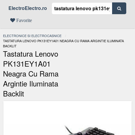
ElectroElectro.ro
Favorite
ELECTRONICE SI ELECTROCASNICE
ACTUAL:
TASTATURA LENOVO PK131EY1A01 NEAGRA CU RAMA ARGINTIE ILUMINATA
BACKLIT
Tastatura Lenovo
PK131EY1A01
Neagra Cu Rama
Argintie Iluminata
Backlit