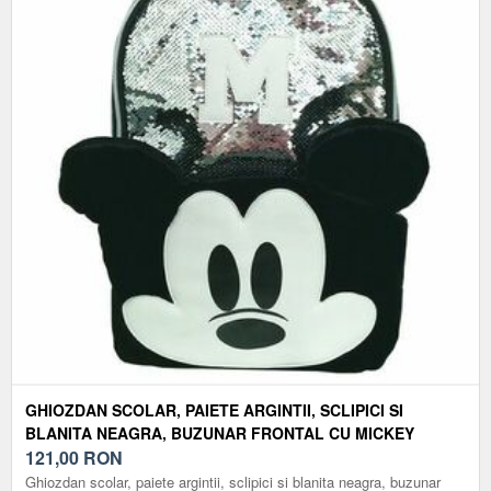
GHIOZDAN SCOLAR, PAIETE ARGINTII, SCLIPICI SI
BLANITA NEAGRA, BUZUNAR FRONTAL CU MICKEY
MOUSE, INTERIOR CAPTUSIT
121,00
RON
Ghiozdan scolar, paiete argintii, sclipici si blanita neagra, buzunar