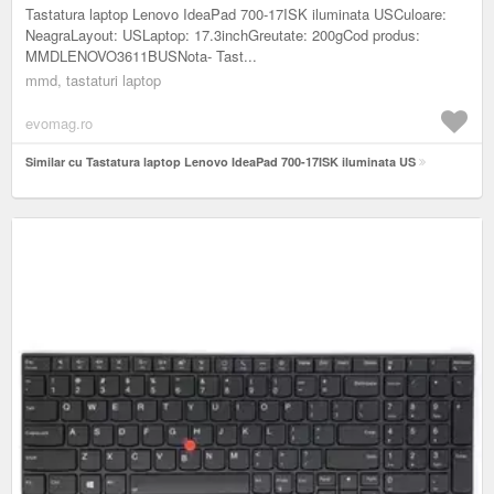
Tastatura laptop Lenovo IdeaPad 700-17ISK iluminata USCuloare:
NeagraLayout: USLaptop: 17.3inchGreutate: 200gCod produs:
MMDLENOVO3611BUSNota- Tast...
mmd, tastaturi laptop
evomag.ro
Similar cu Tastatura laptop Lenovo IdeaPad 700-17ISK iluminata US