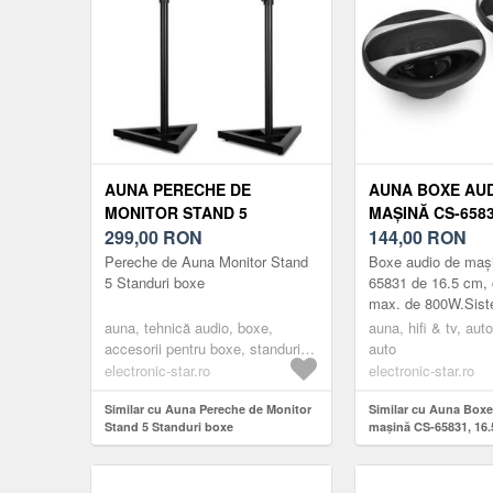
AUNA PERECHE DE
AUNA BOXE AUD
MONITOR STAND 5
MAȘINĂ CS-6583
STANDURI BOXE
299,00
RON
800W
144,00
RON
Pereche de Auna Monitor Stand
Boxe audio de maș
5 Standuri boxe
65831 de 16.5 cm, 
max. de 800W.Sist
Auna CS-65831 ben
auna, tehnică audio, boxe,
auna, hifi & tv, auto
tehnologia 3-Way, 
accesorii pentru boxe, standuri
auto
puter...
pentru difuzoare
electronic-star.ro
electronic-star.ro
Similar cu Auna Pereche de Monitor
Similar cu Auna Boxe
Stand 5 Standuri boxe
mașină CS-65831, 16