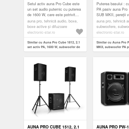
DIFUZOR 2 X 12"
600 W RMS / 12
Setul activ auna Pro Cube este
Puterea basului : 
un set audio puternic cu puterea
PA pasiv auna Pro
de 1600 W, care este potrivit
SUB MKII, pereții v
pentru petrecere și o prezentare
petreceri și
auna pro, tehnică audio, boxe,
auna pro, tehnică a
profesională sau un ...
evenimente.Subwoo
boxe active și difuzoare
subwoofere, subwoo
Pro PW-1018-SUB.
electronic-star.ro
electronic-star.ro
Similar cu Auna Pro Cube 1812, 2.1
Similar cu Auna Pro
set activ PA, 1600 W, subwoofer de
MKII, subwoofer PA p
18 ", difuzor 2 x 12"
subwoofer 18 ', 600 
max.
AUNA PRO CUBE 1512, 2.1
AUNA PRO PW-12