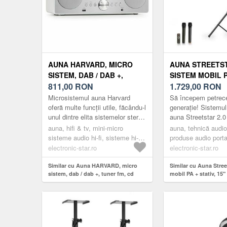
AUNA HARVARD, MICRO
AUNA STREETST
SISTEM, DAB / DAB +,
SISTEM MOBIL P
TUNER FM, CD PLAYER,
811,00
RON
15" WOOFER, U
1.729,00
RON
USB PORTABIL, ALB
1000 W, ALB
Microsistemul auna Harvard
Să începem petrec
oferă multe funcții utile, făcându-l
generație! Sistemu
unul dintre elita sistemelor stereo
auna Streetstar 2.
compacte.Microsistemul auna
sunetul acolo unde
auna, hifi & tv, mini-micro
auna, tehnică audio
Harvard este destin...
direct în inima eve
sisteme audio hi-fi, sisteme hi-fi
produse audio porta
cu cd player și mp3 usb
electronic-star.ro
electronic-star.ro
Similar cu Auna HARVARD, micro
Similar cu Auna Stree
sistem, dab / dab +, tuner fm, cd
mobil PA + stativ, 15
player, usb portabil, alb
Micro, 1000 W, alb