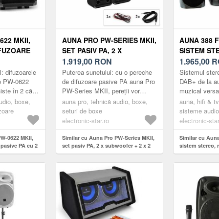
22 MKII,
AUNA PRO PW-SERIES MKII,
AUNA 388 
IFUZOARE
SET PASIV PA, 2 X
SISTEM ST
CĂI,
SUBWOOFER + 2 X 2 BOXE
1.919,00
RON
RECORDER,
1.965,00
R
, 5", 125
BT, CASET
l: difuzoarele
Puterea sunetului: cu o pereche
Sistemul ster
PORT USB
o PW-0622
de difuzoare pasive PA auna Pro
DAB+ de la a
iste în 2 căi
PW-Series MKII, pereții vor
muzical versat
venimente și
tremura la petreceri și
echipat, printr
udio, boxe,
auna pro, tehnică audio, boxe,
auna, hifi & t
e...
evenimente. Două subwoofere
repertoriu de 
zoare
seturi de boxe
sisteme audio 
aun...
cu gramofon
electronic-star.ro
electronic-star
PW-0622 MKII,
Similar cu Auna Pro PW-Series MKII,
Similar cu Aun
 pasive PA cu 2
set pasiv PA, 2 x subwoofer + 2 x 2
sistem stereo, 
5", 125 W
boxe
BT, casetofon,