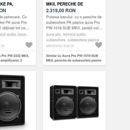
KE PA,
MKII, PERECHE DE
TOR, 2
ON
SUBWOOFERE PASIVE PA,
2.319,00
RON
PA PASIVE,
45, 7 CM (18 ")
de petrecere. Cu
Puterea basului: cu o pereche de
MICROFOANE
SUBWOOFER, 600 W
oke PA auna Pro
subwoofere PA pasive auna Pro
obțineți tot ce
PW-1018-SUB MKII, pereții vor
pentru următoarea
tremura la petreceri și
nică audio, boxe,
auna pro, tehnică audio,
ul include nu ...
evenimente.Subwooferele PA
e
subwoofere, subwoofere pasive
aun...
.ro
electronic-star.ro
a Pro PW-2222 MKII,
Similar cu Auna Pro PW-1018-SUB
 amplificator, 2
MKII, pereche de subwoofere pasive
sive, mixer, 2
PA, 45, 7 cm (18 ") subwoofer, 600 W