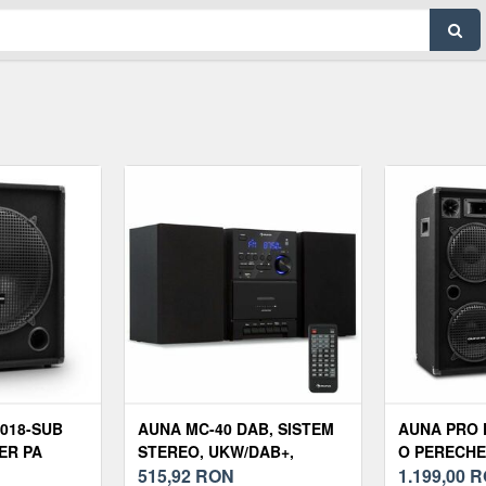
018-SUB
AUNA MC-40 DAB, SISTEM
AUNA PRO P
ER PA
STEREO, UKW/DAB+,
O PERECHE
ER 18 ',
BLUETOOTH, CD, CASETĂ,
515,92
RON
PASIVE, 2 X
1.199,00
R