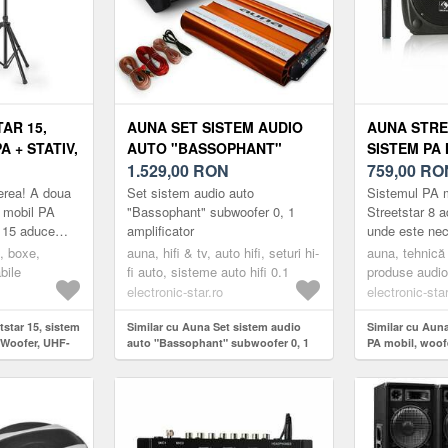
AR 15,
AUNA SET SISTEM AUDIO
AUNA STRE
A + STATIV,
AUTO "BASSOPHANT"
SISTEM PA 
HF-MICRO,
SUBWOOFER 0, 1
1.529,00
RON
WOOFER DE 
759,00
RO
AMPLIFICATOR
MICROFON 
erea! A doua
Set sistem audio auto
Sistemul PA 
MAX.
l mobil PA
"Bassophant" subwoofer 0, 1
Streetstar 8 
0 15 aduce
amplificator
unde este nec
 este necesar:
centrul diferit
, boxe,
auna, hifi & tv, auto hifi, seturi hi-
auna, tehnică
nimente...
de karaoke și
bile
fi auto, sisteme auto hifi 0.1
produse audio
electronic-star.ro
electronic-star
tstar 15, sistem
Similar cu Auna Set sistem audio
Similar cu Auna
" Woofer, UHF-
auto "Bassophant" subwoofer 0, 1
PA mobil, woofe
amplificator
microfon UHF, 