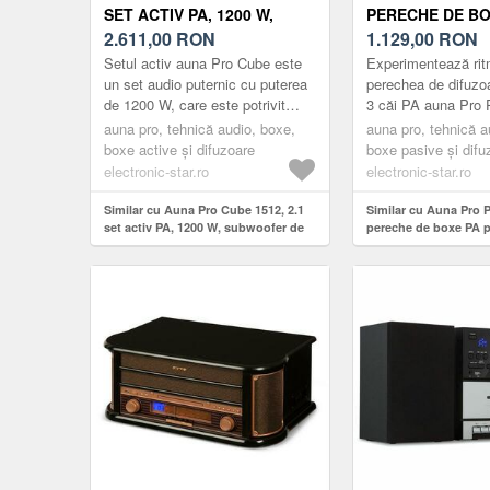
SET ACTIV PA, 1200 W,
PERECHE DE BO
SUBWOOFER DE 15 ",
2.611,00
RON
PASIVE, 12 ", 30
1.129,00
RON
DIFUZOR 2 X 12"
800 W MAX
Setul activ auna Pro Cube este
Experimentează rit
un set audio puternic cu puterea
perechea de difuzo
de 1200 W, care este potrivit
3 căi PA auna Pro
pentru petrecere și o prezentare
MKII, sunetul este 
auna pro, tehnică audio, boxe,
auna pro, tehnică a
profesională sau un ...
ta.Ambele difuzoare
boxe active și difuzoare
boxe pasive și difu
a...
electronic-star.ro
electronic-star.ro
Similar cu Auna Pro Cube 1512, 2.1
Similar cu Auna Pro 
set activ PA, 1200 W, subwoofer de
pereche de boxe PA pa
15 ", difuzor 2 x 12"
W RMS / 800 W max