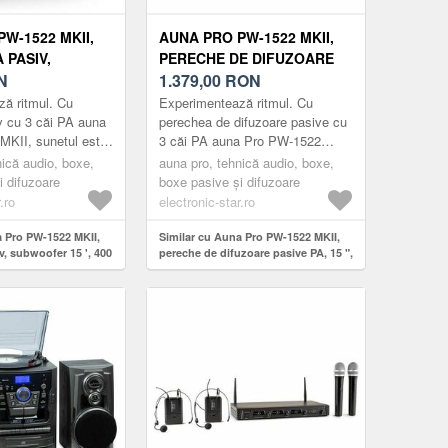
W-1522 MKII,
AUNA PRO PW-1522 MKII,
 PASIV,
PERECHE DE DIFUZOARE
15 ', 400 W
N
PASIVE PA, 15 ", 400 W RMS
1.379,00
RON
W MAX.
/ 800 W MAX.
ă ritmul. Cu
Experimentează ritmul. Cu
iv cu 3 căi PA auna
perechea de difuzoare pasive cu
MKII, sunetul este
3 căi PA auna Pro PW-1522
Difuzorul PA de
MKII, sunetul este de partea
nică audio, boxe,
auna pro, tehnică audio, boxe,
te auna Pro PW-...
ta.Ambele difuzoare PA fullrange
i difuzoare
boxe pasive și difuzoare
a...
.ro
electronic-star.ro
a Pro PW-1522 MKII,
Similar cu Auna Pro PW-1522 MKII,
v, subwoofer 15 ', 400
pereche de difuzoare pasive PA, 15 ",
 max.
400 W RMS / 800 W max.