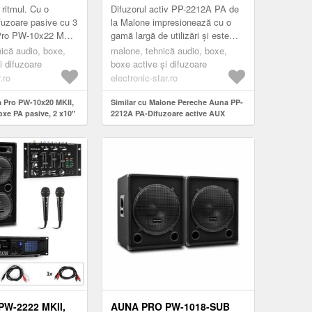
R, 450W
 ritmul. Cu o
Difuzorul activ PP-2212A PA de
fuzoare pasive cu 3
la Malone impresionează cu o
Pro PW-10x22 MKII,
gamă largă de utilizări și este
de partea
astfel soluția ideală pentru
nică audio, boxe,
malone, tehnică audio, boxe,
e Fullrange PA auna
muzicieni și toți organiza...
i difuzoare
boxe active și difuzoare
.ro
electronic-star.ro
a Pro PW-10x20 MKII,
Similar cu Malone Pereche Auna PP-
xe PA pasive, 2 x10"
2212A PA-Difuzoare active AUX
0W
550W
W-2222 MKII,
AUNA PRO PW-1018-SUB