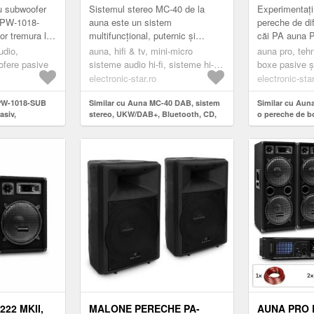
00 W MAX.
USB, TELECOMANDĂ
SUBWOOFE
cu subwoofer
Sistemul stereo MC-40 de la
Experimentați
 PW-1018-
auna este un sistem
pereche de di
or tremura la
multifuncțional, puternic și
căi PA auna 
elegant, care, în ciuda
sunetul este 
udio,
auna, hifi & tv, mini-micro
auna pro, teh
fer PA auna
dimensiunilor sale compacte, va
ta.Difuzoarel
fere pasive
sisteme audio hi-fi, sisteme hi-fi
boxe pasive ș
..
îmbogăți orice...
...
cu cd player și mp3 usb
electronic-star.ro
electronic-star
 PW-1018-SUB
Similar cu Auna MC-40 DAB, sistem
Similar cu Aun
asiv,
stereo, UKW/DAB+, Bluetooth, CD,
o pereche de bo
W RMS / 1200 W
casetă, USB, telecomandă
subwoofer, 45
22 MKII,
MALONE PERECHE PA-
AUNA PRO P