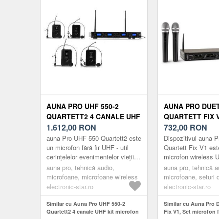
AUNA PRO UHF 550-2
AUNA PRO DUE
QUARTETT2 4 CANALE UHF
QUARTETT FIX V
KIT MICROFON FĂRĂ FIR
1.612,00
RON
MICROFON FĂRĂ
732,00
RON
CU 4 CANALE, 
auna Pro UHF 550 Quartett2 este
Dispozitivul auna P
M
un microfon fără fir UHF - util
Quartett Fix V1 est
cerințelelor evenimentelor vieții
microfon wireless 
cotidiene avand acoperire
acoperă profesional
auna pro, tehnică audio,
auna pro, tehnică a
informata și fiind vers...
cuprinzător cerințel
microfoane, microfoane wireless
microfoane, seturi 
di...
seturi de microfoane
electronic-star.ro
electronic-star.ro
Similar cu Auna Pro UHF 550-2
Similar cu Auna Pro 
Quartett2 4 canale UHF kit microfon
Fix V1, Set microfon f