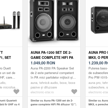
TT
AUNA PA-1200 SET DE 2-
AUNA PRO 
1, SET
GAME COMPLETE HIFI PA
MKII, O PE
 FIR UHF
DIFUZOR 12 "; WOOFER
1.049,00
RON
SUBWOOFER
1.239,00
R
GAMĂ DE 50
1000W MAX.
15" SUBWO
ro Duett
Auna PA-2200 PA Speaker Set
Puterea bass-
RMS
e un set de
de 2 este partenerul competent
de subwoofer
UHF, care
în PA mici partidelor mijlocii și
Pro PW-1015-
 și
evenimente.Sistemele de boxe
vor tremura la
udio,
auna, tehnică audio, boxe, boxe
auna pro, teh
e practice ale
PA sunt dotate fiecare cu...
evenimente.Su
de microfoane,
pasive și difuzoare
subwoofere, 
 fără fir
electronic-star.ro
electronic-star
Duett Quartett
Similar cu Auna PA-1200 set de 2-
Similar cu Aun
ără fir UHF cu 4
game complete HiFi PA difuzor 12 ";
MKII, o perech