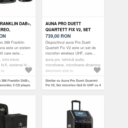
FRANKLIN DAB+,
AUNA PRO DUETT
EREO,
QUARTETT FIX V2, SET
 3 CD PLAYER,
ON
MICROFON FĂRĂ FIR UHF
739,00
RON
OFON, AUX,
CU 4 CANALE, GAMĂ DE 50
eo 388 Franklin
Dispozitivul auna Pro Duett
M
una este un sistem
Quartett Fix V2 este un set de
il care este
microfon wireless UHF, care
e altele, cu întregul
acoperă profesional și
v, mini-micro
auna pro, tehnică audio,
playere a...
cuprinzător cerințele practice ale
hi-fi, sisteme hi-fi
microfoane, microfoane dinamice
di...
.ro
electronic-star.ro
a 388 Franklin DAB+,
Similar cu Auna Pro Duett Quartett
recorder, 3 CD player,
Fix V2, Set microfon fără fir UHF cu 4
 AUX, port USB
canale, gamă de 50 m