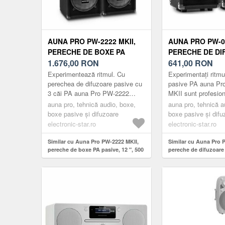
AUNA PRO PW-2222 MKII,
AUNA PRO PW-06
PERECHE DE BOXE PA
PERECHE DE D
PASIVE, 12 ", 500 W RMS /
1.676,00
RON
PASIVE PA CU 2 
641,00
RON
1000 W MAX
SUBWOOFER DE 6
Experimentează ritmul. Cu
Experimentați ritmu
W
perechea de difuzoare pasive cu
pasive PA auna Pr
3 căi PA auna Pro PW-2222
MKII sunt profesion
MKII, sunetul este de partea
pentru petreceri, e
auna pro, tehnică audio, boxe,
auna pro, tehnică a
ta.Ambele difuzoare PA fullrange
prelegeri.Difuzoarel
boxe pasive și difuzoare
boxe pasive și difu
a...
electronic-star.ro
electronic-star.ro
Similar cu Auna Pro PW-2222 MKII,
Similar cu Auna Pro 
pereche de boxe PA pasive, 12 ", 500
pereche de difuzoare
W RMS / 1000 W max
căi, subwoofer de 6, 