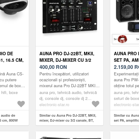
IO DE
AUNA PRO DJ-22BT, MKII,
AUNA PRO P
1, 16.5 CM,
MIXER, DJ-MIXER CU 3/2
SET PA, AM
CANALE, BT, 2XUSB,
400,00
RON
DIFUZOARE
2.159,00
R
MONTARE PE RAFT, NEGRU
12 ", 500 W
ină Auna CS-
Pentru începători, utilizatori
Experimentați
MAX., 3 CĂI
cu putere
ocazionali și profesioniști,
auna Pro PW-
emul de boxe
mixerul auna Pro DJ-22BT MKII
obține totul p
eficiază de
oferă funcții interesante, cu un
petrecere. Set
 hifi, boxe
auna pro, tehnică audio, tehnică
auna pro, teh
cu bass
raport preț / performanț...
numai două di
dj, console dj, console dj 2
seturi de box
canale
electronic-star.ro
electronic-star
 audio de
Similar cu Auna Pro DJ-22BT, MKII,
Similar cu Aun
.5 cm, 800W
mixer, DJ-mixer cu 3/2 canale, BT,
set PA, amplifi
2xUSB, montare pe raft, negru
pasive de 12 ",
max., 3 căi