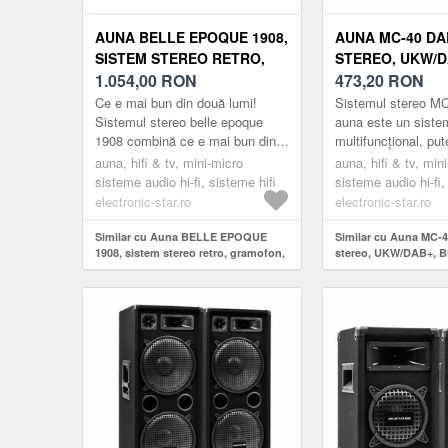
AUNA BELLE EPOQUE 1908,
AUNA MC-40 DA
SISTEM STEREO RETRO,
STEREO, UKW/D
GRAMOFON, RADIO, USB,
1.054,00
RON
BLUETOOTH, CD
473,20
RON
CD, MP3, MICROSISTEM
USB, TELECOM
Ce e mai bun din două lumi!
Sistemul stereo MC
Sistemul stereo belle epoque
auna este un siste
1908 combină ce e mai bun din
multifuncțional, put
trecut cu tehnologia
elegant, care, în ci
auna, hifi & tv, mini-micro
auna, hifi & tv, min
viitorului.Lăngă funcțiile clasice
dimensiunilor sale
sisteme audio hi-fi, sisteme hifi
sisteme audio hi-fi,
de r...
îmbogăți orice...
cu cd player și mp
electronic-star.ro
electronic-star.ro
Similar cu Auna BELLE EPOQUE
Similar cu Auna MC-
1908, sistem stereo retro, gramofon,
stereo, UKW/DAB+, B
radio, usb, cd, mp3, microsistem
casetă, USB, teleco