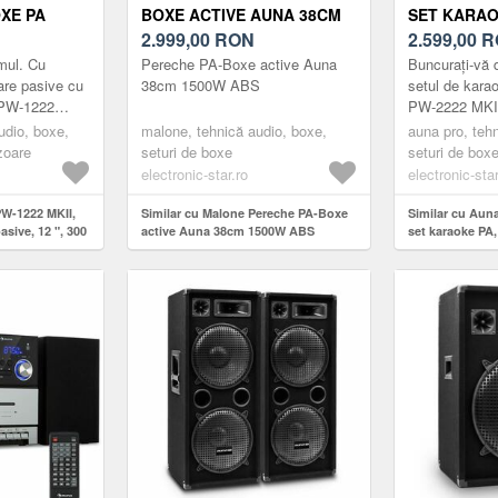
XE PA
BOXE ACTIVE AUNA 38CM
SET KARAO
0 W RMS /
1500W ABS
2.999,00
RON
AMPLIFICA
2.599,00
R
DIFUZOARE 
mul. Cu
Pereche PA-Boxe active Auna
Buncurați-vă 
MIXER, 2 
are pasive cu
38cm 1500W ABS
setul de kara
 PW-1222
PW-2222 MKII 
de partea
aveți nevoie 
udio, boxe,
malone, tehnică audio, boxe,
auna pro, teh
 PA fullrange
petrecere. Set
zoare
seturi de boxe
seturi de box
electronic-star.ro
electronic-star
PW-1222 MKII,
Similar cu Malone Pereche PA-Boxe
Similar cu Aun
sive, 12 ", 300
active Auna 38cm 1500W ABS
set karaoke PA,
difuzoare PA pa
microfoane