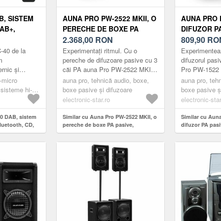
B, SISTEM
AUNA PRO PW-2522 MKII, O
AUNA PRO P
AB+,
PERECHE DE BOXE PA
DIFUZOR PA
, CASETĂ,
PASIVE, SUBWOOFER DE
2.368,00
RON
SUBWOOFER 
809,90
RO
ANDĂ
15", 750 W RMS
RMS / 800 
-40 de la
Experimentați ritmul. Cu o
Experimenteaz
m
pereche de difuzoare pasive cu 3
difuzorul pas
ernic și
căi PA auna Pro PW-2522 MKII,
Pro PW-1522 
uda
sunetul este pe partea ta.Ambele
de partea ta.
i-micro
auna pro, tehnică audio, boxe,
auna pro, teh
 compacte, va
difuzoare fullrange PA a...
mare tonalita
 sisteme hi-fi
boxe pasive și difuzoare
boxe pasive ș
3 usb
electronic-star.ro
electronic-star
40 DAB, sistem
Similar cu Auna Pro PW-2522 MKII, o
Similar cu Aun
luetooth, CD,
pereche de boxe PA pasive,
difuzor PA pasi
mandă
subwoofer de 15", 750 W RMS
W RMS / 800 W