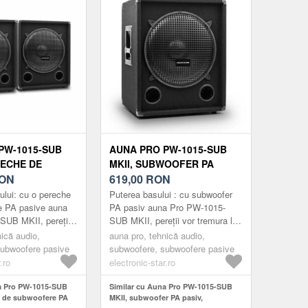
PW-1015-SUB
AUNA PRO PW-1015-SUB
RECHE DE
MKII, SUBWOOFER PA
E PA PASIVE,
ON
PASIV, SUBWOOFER 15', 500
619,00
RON
OFER, 500 W
W RMS / 1000 W MAX.
ului: cu o pereche
Puterea basului : cu subwoofer
e PA pasive auna
PA pasiv auna Pro PW-1015-
SUB MKII, pereții
SUB MKII, pereții vor tremura la
 petreceri și
petreceri și
nică audio,
auna pro, tehnică audio,
bwooferele PA a...
evenimente.Subwoofer PA auna
subwoofere pasive
subwoofere, subwoofere pasive
Pro PW-1015-SUB...
.ro
electronic-star.ro
a Pro PW-1015-SUB
Similar cu Auna Pro PW-1015-SUB
e de subwoofere PA
MKII, subwoofer PA pasiv,