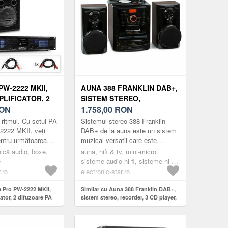
W-2222 MKII,
AUNA 388 FRANKLIN DAB+,
PLIFICATOR, 2
SISTEM STEREO,
 PA PASIVE DE
ON
RECORDER, 3 CD PLAYER,
1.758,00
RON
 RMS / 1000 W
BT, CASETOFON, AUX,
 ritmul. Cu setul PA
Sistemul stereo 388 Franklin
PORT USB
2222 MKII, veți
DAB+ de la auna este un sistem
entru următoarea
muzical versatil care este
ul conține nu
echipat, printre altele, cu întregul
nică audio, boxe,
auna, hifi & tv, mini-micro
fuzoare pasiv...
repertoriu de playere a...
e
sisteme audio hi-fi, sisteme hi-fi
cu gramofon
.ro
electronic-star.ro
a Pro PW-2222 MKII,
Similar cu Auna 388 Franklin DAB+,
cator, 2 difuzoare PA
sistem stereo, recorder, 3 CD player,
 500 W RMS / 1000 W
BT, casetofon, AUX, port USB