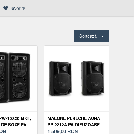
Favorite
Sortează
W-10X20 MKII,
MALONE PERECHE AUNA
 DE BOXE PA
PP-2212A PA-DIFUZOARE
10"
ON
ACTIVE AUX 550W
1.509,00
RON