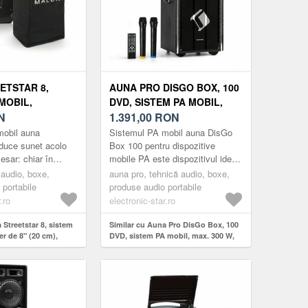
ETSTAR 8,
AUNA PRO DISGO BOX, 100
MOBIL,
DVD, SISTEM PA MOBIL,
8" (20 CM),
N
MAX. 300 W, AFIȘAJ TFT DE
1.391,00
RON
UHF, 200 W
9", DVD, BT
mobil auna
Sistemul PA mobil auna DisGo
aduce sunet acolo
Box 100 pentru dispozitive
esar: chiar în
mobile PA este dispozitivul ideal
elor petreceri, seri
pentru toți iubitorii de karaoke
 audio, boxe,
auna pro, tehnică audio, boxe,
 spectacole de d...
care doresc să își răspâ...
 portabile
produse audio portabile
.ro
electronic-star.ro
 Streetstar 8, sistem
Similar cu Auna Pro DisGo Box, 100
r de 8" (20 cm),
DVD, sistem PA mobil, max. 300 W,
200 W max.
afișaj TFT de 9", DVD, BT