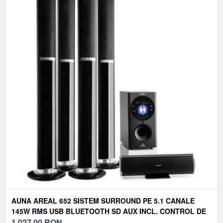
AUNA AREAL 652 SISTEM SURROUND PE 5.1 CANALE
145W RMS USB BLUETOOTH SD AUX INCL. CONTROL DE
LA DISTANȚĂ
1.027,00
RON