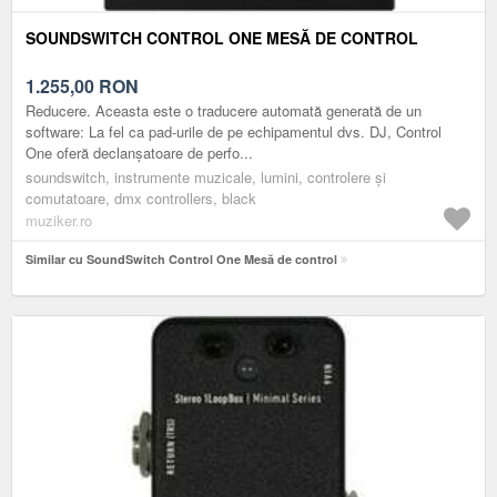
SOUNDSWITCH CONTROL ONE MESĂ DE CONTROL
1.255,00
RON
Reducere. Aceasta este o traducere automată generată de un
software: La fel ca pad-urile de pe echipamentul dvs. DJ, Control
One oferă declanșatoare de perfo...
soundswitch, instrumente muzicale, lumini, controlere și
comutatoare, dmx controllers, black
muziker.ro
Similar cu SoundSwitch Control One Mesă de control