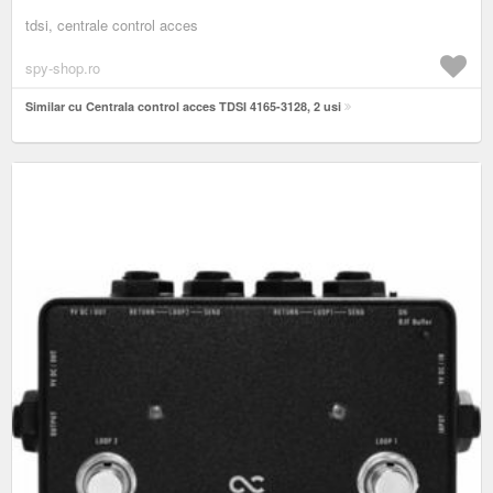
tdsi, centrale control acces
spy-shop.ro
Similar cu Centrala control acces TDSI 4165-3128, 2 usi