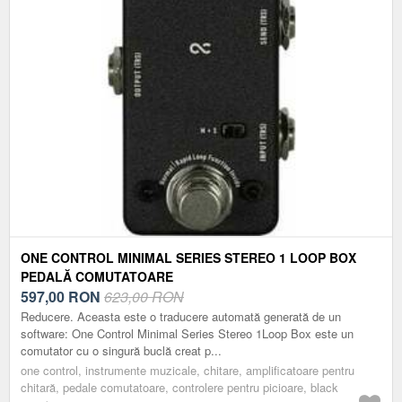
ONE CONTROL MINIMAL SERIES STEREO 1 LOOP BOX
PEDALĂ COMUTATOARE
597,00
RON
623,00 RON
Reducere. Aceasta este o traducere automată generată de un
software: One Control Minimal Series Stereo 1Loop Box este un
comutator cu o singură buclă creat p...
one control, instrumente muzicale, chitare, amplificatoare pentru
chitară, pedale comutatoare, controlere pentru picioare, black