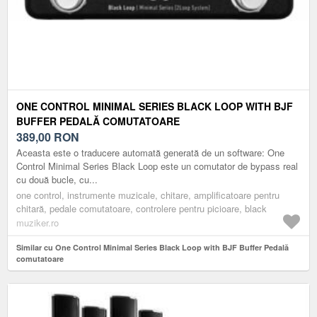
ONE CONTROL MINIMAL SERIES BLACK LOOP WITH BJF
BUFFER PEDALĂ COMUTATOARE
389,00
RON
Aceasta este o traducere automată generată de un software: One
Control Minimal Series Black Loop este un comutator de bypass real
cu două bucle, cu...
one control, instrumente muzicale, chitare, amplificatoare pentru
chitară, pedale comutatoare, controlere pentru picioare, black
muziker.ro
Similar cu One Control Minimal Series Black Loop with BJF Buffer Pedală
comutatoare