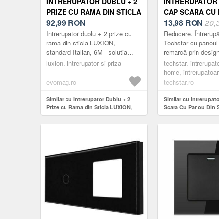
INTRERUPATOR DUBLU + 2
INTRERUPATOR 
PRIZE CU RAMA DIN STICLA
CAP SCARA CU 
LUXION, STANDARD
92,99
RON
STICLA SECURI
13,98
RON
20,
ITALIAN, 6M (ALB)
TECHSTAR® TGS 
Intrerupator dublu + 2 prize cu
Reducere. Întrerupă
16A, 86 X 86 MM
rama din sticla LUXION,
Techstar cu panoul 
standard Italian, 6M - solutia
remarcă prin design-
FAZE
ideala pentru casa sau spatiul
compact, elegant și
luxion, intrerupator si priza
techstar, intrerupat
tau. Bucura-te de un design r...
Acestea sunt practi
home, intrerupatoa
din m...
evomag.ro
techstar.ro
Similar cu Intrerupator Dublu + 2
Similar cu Intrerupat
Prize cu Rama din Sticla LUXION,
Scara Cu Panou Din S
Standard Italian, 6M (Alb)
Securizata Techstar®
16A, 86 X 86 Mm, Alb,