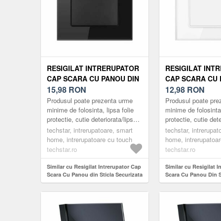
RESIGILAT INTRERUPATOR
RESIGILAT INT
CAP SCARA CU PANOU DIN
CAP SCARA CU 
STICLA SECURIZATA
15,98
RON
STICLA SECURI
12,98
RON
TECHSTAR® TGS 01, 220V,
TECHSTAR® TGS 
Produsul poate prezenta urme
Produsul poate pre
16A, 86 X 86 MM, NEGRU,
16A, 86 X 86 MM
minime de folosinta, lipsa folie
minime de folosinta,
protectie, cutie deteriorata/lipsa,
protectie, cutie dete
CU 1 MODUL
MODUL
usoare zgarieturi etc.
usoare zgarieturi et
techstar, intrerupatoare, smart
techstar, intrerupat
Întrerupătoarele Techstar ...
Întrerupătoarele Tec
home, intrerupatoare cu touch
home, intrerupatoa
techstar.ro
techstar.ro
Similar cu Resigilat Intrerupator Cap
Similar cu Resigilat 
Scara Cu Panou din Sticla Securizata
Scara Cu Panou Din S
Techstar® TGS 01, 220V, 16A, 86 x 86
Securizata Techstar®
mm, Negru, cu 1 Modul
16A, 86 X 86 Mm, Alb