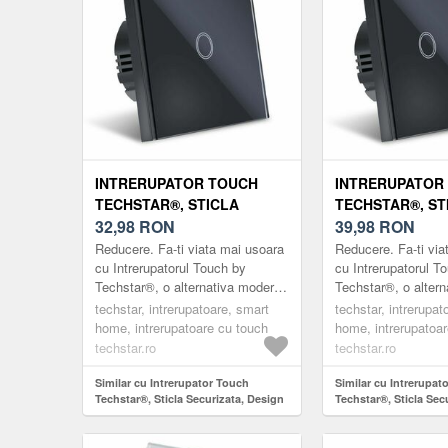
INTRERUPATOR TOUCH
INTRERUPATOR
TECHSTAR®, STICLA
TECHSTAR®, ST
SECURIZATA, DESIGN
32,98
RON
SECURIZATA, D
39,98
RON
MODERN, ILUMINARE LED,
MODERN, ILUMI
Reducere. Fa-ti viata mai usoara
Reducere. Fa-ti via
1 FAZA, NEGRU
2 FAZE, NEGRU
cu Intrerupatorul Touch by
cu Intrerupatorul T
Techstar®, o alternativa moderna
Techstar®, o alter
la intrerupatoarele clasice.
la intrerupatoarele 
techstar, intrerupatoare, smart
techstar, intrerupat
Intrerupatoarele marca ®Techstar
Intrerupatoarele m
home, intrerupatoare cu touch
home, intrerupatoa
su...
su...
techstar.ro
techstar.ro
Similar cu Intrerupator Touch
Similar cu Intrerupat
Techstar®, Sticla Securizata, Design
Techstar®, Sticla Sec
Modern, Iluminare LED, 1 Faza,
Modern, Iluminare LE
Negru
Negru