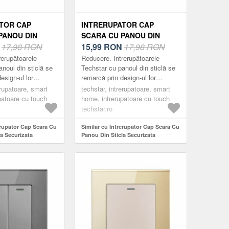
TOR CAP
INTRERUPATOR CAP
PANOU DIN
SCARA CU PANOU DIN
CURIZATA
N
17,98 RON
STICLA SECURIZATA
15,99
RON
17,98 RON
TGS 01, 220V,
TECHSTAR® TGS 01, 220V,
rerupătoarele
Reducere. Întrerupătoarele
6 MM, GRI, CU 1
16A, 86 X 86 MM, ALB, CU 1
noul din sticlă se
Techstar cu panoul din sticlă se
esign-ul lor
remarcă prin design-ul lor
MODUL
ant și minimalist.
compact, elegant și minimalist.
erupatoare, smart
techstar, intrerupatoare, smart
ractice, fabricate
Acestea sunt practice, fabricate
patoare cu touch
home, intrerupatoare cu touch
din m...
techstar.ro
erupator Cap Scara Cu
Similar cu Intrerupator Cap Scara Cu
a Securizata
Panou Din Sticla Securizata
1, 220V, 16A, 86 X 86
Techstar® TGS 01, 220V, 16A, 86 X 86
Modul
Mm, Alb, cu 1 Modul