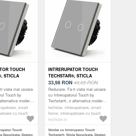
ATOR TOUCH
INTRERUPATOR TOUCH
, STICLA
TECHSTAR®, STICLA
A, DESIGN
SECURIZATA, DESIGN
33,98
RON
40,65 RON
LUMINARE LED,
MODERN, ILUMINARE LED,
ti viata mai usoara
Reducere. Fa-ti viata mai usoara
I
2 FAZE, GRI
orul Touch by
cu Intrerupatorul Touch by
alternativa moderna
Techstar®, o alternativa moderna
arele clasice.
la intrerupatoarele clasice.
erupatoare, smart
techstar, intrerupatoare, smart
ele marca ®Techstar
Intrerupatoarele marca ®Techstar
patoare cu touch
home, intrerupatoare cu touch
su...
techstar.ro
erupator Touch
Similar cu Intrerupator Touch
la Securizata, Design
Techstar®, Sticla Securizata, Design