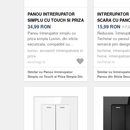
PANOU INTRERUPATOR
INTRERUPATOR
SIMPLU CU TOUCH SI PRIZA
SCARA CU PANO
SIMPLA DIN STICLA LUXION
34,99
RON
STICLA SECURI
15,99
RON
17,
(NEGRU)
TECHSTAR® TGS 
Panou intrerupator simplu cu
Reducere. Întrerupă
16A, 86 X 86 MM
priza simpla Luxion, din sticla
Techstar cu panoul 
securizata, compatibil cu
remarcă prin design-
CU 1 MODUL
modulele Luxion. Produsele
compact, elegant și
luxion, accesorii intrerupatoare si
techstar, intrerupat
LUXION se diferentiaza prin
Acestea sunt practi
prize
home, intrerupatoa
desig...
din m...
evomag.ro
techstar.ro
Similar cu Panou Intrerupator
Similar cu Intrerupat
Simplu cu Touch si Priza Simpla Din
Panou din Sticla Secu
Sticla LUXION (Negru)
Techstar® TGS 01, 220
mm, Negru, cu 1 Mod