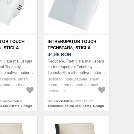
ATOR TOUCH
INTRERUPATOR TOUCH
, STICLA
TECHSTAR®, STICLA
A, DESIGN
SECURIZATA, DESIGN
34,98
RON
LUMINARE LED,
MODERN, ILUMINARE LED,
ti viata mai usoara
Reducere. Fa-ti viata mai usoara
B
3 FAZE, ALB
orul Touch by
cu Intrerupatorul Touch by
alternativa moderna
Techstar®, o alternativa moderna
arele clasice.
la intrerupatoarele clasice.
erupatoare, smart
techstar, intrerupatoare, smart
ele marca ®Techstar
Intrerupatoarele marca ®Techstar
patoare cu touch
home, intrerupatoare cu touch
su...
techstar.ro
erupator Touch
Similar cu Intrerupator Touch
la Securizata, Design
Techstar®, Sticla Securizata, Design
are LED, 2 Faze, Alb
Modern, Iluminare LED, 3 Faze, Alb