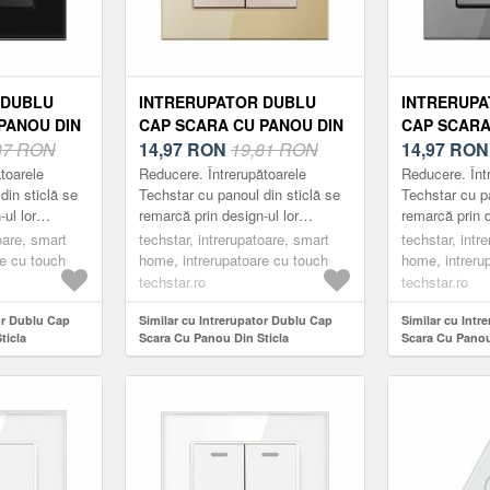
 DUBLU
INTRERUPATOR DUBLU
INTRERUPA
PANOU DIN
CAP SCARA CU PANOU DIN
CAP SCARA
ZATA
37 RON
STICLA SECURIZATA
14,97
RON
19,81 RON
STICLA SE
14,97
RO
01, 220V,
TECHSTAR® TGS 01, 220V,
TECHSTAR® 
toarele
Reducere. Întrerupătoarele
Reducere. Înt
, NEGRU,
16A, 86 X 86 MM, AURIU, CU
16A, 86 X 8
din sticlă se
Techstar cu panoul din sticlă se
Techstar cu pa
ul lor
remarcă prin design-ul lor
remarcă prin d
2 MODULE
MODULE
 minimalist.
compact, elegant și minimalist.
compact, eleg
oare, smart
techstar, intrerupatoare, smart
techstar, intr
ce, fabricate
Acestea sunt practice, fabricate
Acestea sunt p
re cu touch
home, intrerupatoare cu touch
home, intreru
din m...
din m...
techstar.ro
techstar.ro
or Dublu Cap
Similar cu Intrerupator Dublu Cap
Similar cu Intr
ticla
Scara Cu Panou Din Sticla
Scara Cu Panou
 TGS 01, 220V,
Securizata Techstar® TGS 01, 220V,
Securizata Tec
ru, cu 2 Module
16A, 86 X 86 Mm, Auriu, cu 2 Module
16A, 86 X 86 Mm