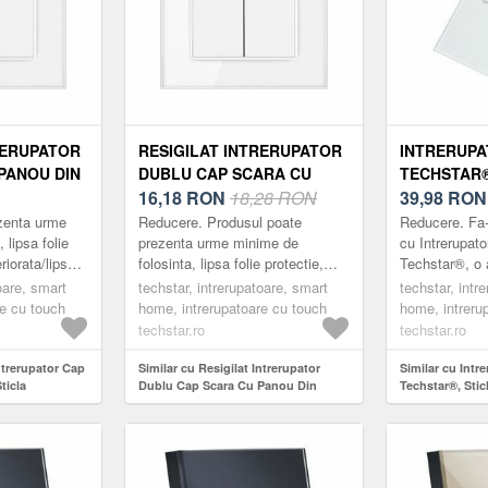
RERUPATOR
RESIGILAT INTRERUPATOR
INTRERUP
PANOU DIN
DUBLU CAP SCARA CU
TECHSTAR®
ZATA
PANOU DIN STICLA
16,18
RON
18,28 RON
SECURIZAT
39,98
RON
01, 220V,
SECURIZATA TECHSTAR®
MODERN, I
zenta urme
Reducere. Produsul poate
Reducere. Fa-
, ALB, CU 1
TGS 01, 220V, 16A, 86 X 86
2 FAZE, AL
 lipsa folie
prezenta urme minime de
cu Intrerupat
riorata/lipsa,
folosinta, lipsa folie protectie,
Techstar®, o 
MM, ALB, CU 2 MODULE
c.
cutie deteriorata/lipsa, usoare
la intrerupato
oare, smart
techstar, intrerupatoare, smart
techstar, intr
hstar ...
zgarieturi etc. Întrerupătoarele
Intrerupatoar
re cu touch
home, intrerupatoare cu touch
home, intreru
Techstar ...
su...
techstar.ro
techstar.ro
Intrerupator Cap
Similar cu Resigilat Intrerupator
Similar cu Intr
ticla
Dublu Cap Scara Cu Panou Din
Techstar®, Stic
 TGS 01, 220V,
Sticla Securizata Techstar® TGS 01,
Modern, Ilumin
, cu 1 Modul
220V, 16A, 86 X 86 Mm, Alb, cu 2
Module