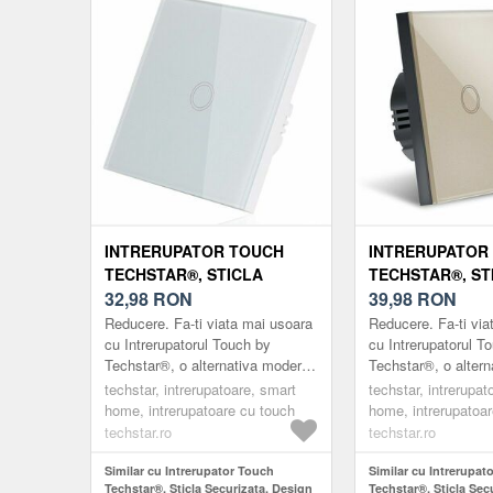
INTRERUPATOR TOUCH
INTRERUPATOR
TECHSTAR®, STICLA
TECHSTAR®, ST
SECURIZATA, DESIGN
32,98
RON
SECURIZATA, D
39,98
RON
MODERN, ILUMINARE LED,
MODERN, ILUMI
Reducere. Fa-ti viata mai usoara
Reducere. Fa-ti via
1 FAZA, ALB
2 FAZE, GOLD
cu Intrerupatorul Touch by
cu Intrerupatorul T
Techstar®, o alternativa moderna
Techstar®, o alter
la intrerupatoarele clasice.
la intrerupatoarele 
techstar, intrerupatoare, smart
techstar, intrerupat
Intrerupatoarele marca ®Techstar
Intrerupatoarele m
home, intrerupatoare cu touch
home, intrerupatoa
su...
su...
techstar.ro
techstar.ro
Similar cu Intrerupator Touch
Similar cu Intrerupat
Techstar®, Sticla Securizata, Design
Techstar®, Sticla Sec