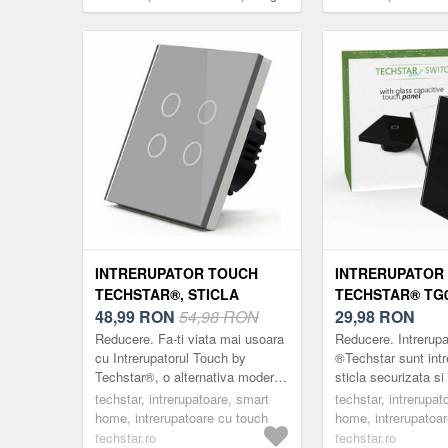
Modern, Iluminare LED, 1 Faza, Alb
Modern, Iluminare LE
INTRERUPATOR TOUCH
INTRERUPATOR
TECHSTAR®, STICLA
TECHSTAR® TG0
SECURIZATA, DESIGN
48,99
RON
54,98 RON
SECURIZATA, D
29,98
RON
MODERN, ILUMINARE LED,
MODERN, ILUMI
Reducere. Fa-ti viata mai usoara
Reducere. Intrerup
4 FAZE, GRI
1 FAZA, NEGRU
cu Intrerupatorul Touch by
®Techstar sunt intr
Techstar®, o alternativa moderna
sticla securizata s
la intrerupatoarele clasice.
touch Intrerupatoru
techstar, intrerupatoare, smart
techstar, intrerupat
Intrerupatoarele marca ®Techstar
are un design minima
home, intrerupatoare cu touch
home, intrerupatoa
su...
techstar.ro
techstar.ro