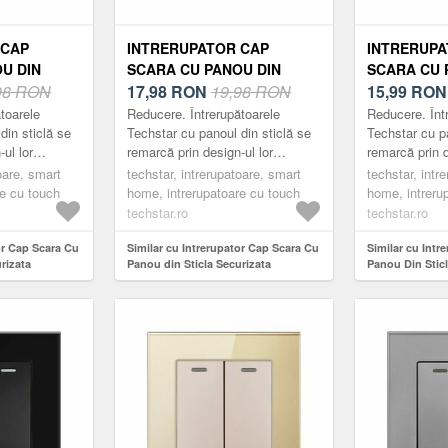
 CAP
INTRERUPATOR CAP
INTRERUPA
U DIN
SCARA CU PANOU DIN
SCARA CU 
ZATA
98 RON
STICLA SECURIZATA
17,98
RON
19,98 RON
STICLA SE
15,99
RO
01, 220V,
TECHSTAR® TGS 01, 220V,
TECHSTAR® 
toarele
Reducere. Întrerupătoarele
Reducere. Înt
, NEGRU,
16A, 86 X 86 MM, AURIU, CU
16A, 86 X 8
din sticlă se
Techstar cu panoul din sticlă se
Techstar cu pa
ul lor
remarcă prin design-ul lor
remarcă prin d
1 MODUL
MODUL
 minimalist.
compact, elegant și minimalist.
compact, eleg
oare, smart
techstar, intrerupatoare, smart
techstar, intr
ce, fabricate
Acestea sunt practice, fabricate
Acestea sunt p
re cu touch
home, intrerupatoare cu touch
home, intreru
din m...
din m...
techstar.ro
techstar.ro
or Cap Scara Cu
Similar cu Intrerupator Cap Scara Cu
Similar cu Intr
rizata
Panou din Sticla Securizata
Panou Din Sticl
V, 16A, 86 x 86
Techstar® TGS 01, 220V, 16A, 86 x 86
Techstar® TGS 0
ul
mm, Auriu, cu 1 Modul
Mm, Gri, cu 1 