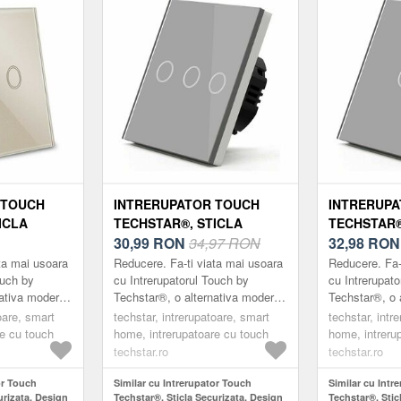
 TOUCH
INTRERUPATOR TOUCH
INTRERUP
ICLA
TECHSTAR®, STICLA
TECHSTAR®
ESIGN
SECURIZATA, DESIGN
30,99
RON
34,97 RON
SECURIZAT
32,98
RON
NARE LED,
MODERN, ILUMINARE LED,
MODERN, I
ta mai usoara
Reducere. Fa-ti viata mai usoara
Reducere. Fa-
3 FAZE, GRI
1 FAZA, GR
ouch by
cu Intrerupatorul Touch by
cu Intrerupat
nativa moderna
Techstar®, o alternativa moderna
Techstar®, o 
clasice.
la intrerupatoarele clasice.
la intrerupato
oare, smart
techstar, intrerupatoare, smart
techstar, intr
arca ®Techstar
Intrerupatoarele marca ®Techstar
Intrerupatoar
re cu touch
home, intrerupatoare cu touch
home, intreru
su...
su...
techstar.ro
techstar.ro
or Touch
Similar cu Intrerupator Touch
Similar cu Intr
urizata, Design
Techstar®, Sticla Securizata, Design
Techstar®, Stic