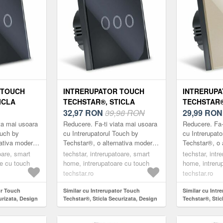
 TOUCH
INTRERUPATOR TOUCH
INTRERUP
ICLA
TECHSTAR®, STICLA
TECHSTAR®
ESIGN
SECURIZATA, DESIGN
32,97
RON
39,98 RON
SECURIZAT
29,99
RO
NARE LED,
MODERN, ILUMINARE LED,
MODERN, I
ta mai usoara
Reducere. Fa-ti viata mai usoara
Reducere. Fa-
3 FAZE, NEGRU
1 FAZA, G
ouch by
cu Intrerupatorul Touch by
cu Intrerupat
nativa moderna
Techstar®, o alternativa moderna
Techstar®, o 
clasice.
la intrerupatoarele clasice.
la intrerupato
oare, smart
techstar, intrerupatoare, smart
techstar, intr
arca ®Techstar
Intrerupatoarele marca ®Techstar
Intrerupatoar
re cu touch
home, intrerupatoare cu touch
home, intreru
su...
su...
techstar.ro
techstar.ro
or Touch
Similar cu Intrerupator Touch
Similar cu Intr
urizata, Design
Techstar®, Sticla Securizata, Design
Techstar®, Stic
D, 2 Faze,
Modern, Iluminare LED, 3 Faze,
Modern, Ilumin
Negru