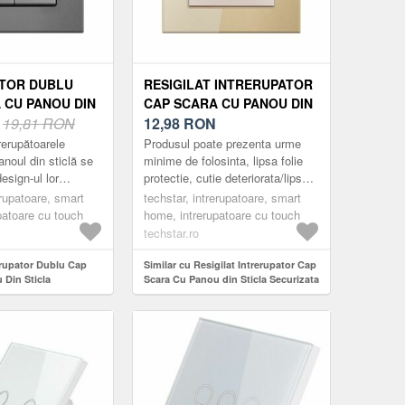
TOR DUBLU
RESIGILAT INTRERUPATOR
 CU PANOU DIN
CAP SCARA CU PANOU DIN
CURIZATA
N
19,81 RON
STICLA SECURIZATA
12,98
RON
TGS 01, 220V,
TECHSTAR® TGS 01, 220V,
rerupătoarele
Produsul poate prezenta urme
6 MM, GRI, CU 2
16A, 86 X 86 MM, AURIU, CU
noul din sticlă se
minime de folosinta, lipsa folie
esign-ul lor
protectie, cutie deteriorata/lipsa,
1 MODUL
ant și minimalist.
usoare zgarieturi etc.
erupatoare, smart
techstar, intrerupatoare, smart
ractice, fabricate
Întrerupătoarele Techstar ...
patoare cu touch
home, intrerupatoare cu touch
techstar.ro
erupator Dublu Cap
Similar cu Resigilat Intrerupator Cap
 Din Sticla
Scara Cu Panou din Sticla Securizata
hstar® TGS 01, 220V,
Techstar® TGS 01, 220V, 16A, 86 x 86
, Gri, cu 2 Module
mm, Auriu, cu 1 Modul