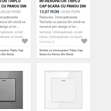
TOR TRIPLU
INTRERUPATOR TRIPLU
 CU PANOU DIN
CAP SCARA CU PANOU DIN
CURIZATA
N
20,32 RON
STICLA SECURIZATA
13,97
RON
19,60 RON
TGS 01, 220V,
TECHSTAR® TGS 01, 220V,
rerupătoarele
Reducere. Întrerupătoarele
86 MM, NEGRU,
16A, 86 X 86 MM, GRI, CU 3
noul din sticlă se
Techstar cu panoul din sticlă se
esign-ul lor
remarcă prin design-ul lor
FAZE
ant și minimalist.
compact, elegant și minimalist.
erupatoare, smart
techstar, intrerupatoare, smart
ractice, fabricate
Acestea sunt practice, fabricate
patoare cu touch
home, intrerupatoare cu touch
din m...
techstar.ro
erupator Triplu Cap
Similar cu Intrerupator Triplu Cap
 Din Sticla
Scara Cu Panou Din Sticla
hstar® TGS 01, 220V,
Securizata Techstar® TGS 01, 220V,
m, Negru, cu 3 Faze
16A, 86 X 86 Mm, Gri, cu 3 Faze