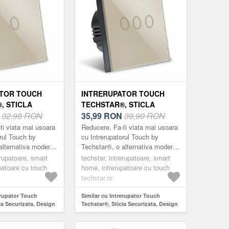
ATOR TOUCH
INTRERUPATOR TOUCH
, STICLA
TECHSTAR®, STICLA
A, DESIGN
N
32,98 RON
SECURIZATA, DESIGN
35,99
RON
39,90 RON
LUMINARE LED,
MODERN, ILUMINARE LED,
ti viata mai usoara
Reducere. Fa-ti viata mai usoara
OLD
3 FAZE, GOLD
orul Touch by
cu Intrerupatorul Touch by
alternativa moderna
Techstar®, o alternativa moderna
arele clasice.
la intrerupatoarele clasice.
erupatoare, smart
techstar, intrerupatoare, smart
ele marca ®Techstar
Intrerupatoarele marca ®Techstar
patoare cu touch
home, intrerupatoare cu touch
su...
techstar.ro
erupator Touch
Similar cu Intrerupator Touch
la Securizata, Design
Techstar®, Sticla Securizata, Design
are LED, 1 Faza, Gold
Modern, Iluminare LED, 3 Faze, Gold