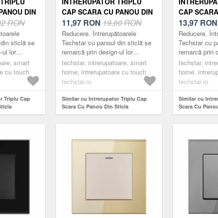
TRIPLU
INTRERUPATOR TRIPLU
INTRERUPA
PANOU DIN
CAP SCARA CU PANOU DIN
CAP SCARA
ZATA
32 RON
STICLA SECURIZATA
11,97
RON
19,60 RON
STICLA SE
13,97
RO
01, 220V,
TECHSTAR® TGS 01, 220V,
TECHSTAR® 
toarele
Reducere. Întrerupătoarele
Reducere. Înt
, ALB, CU 3
16A, 86 X 86 MM, AURIU, CU
16A, 86 X 
din sticlă se
Techstar cu panoul din sticlă se
Techstar cu pa
ul lor
remarcă prin design-ul lor
remarcă prin d
3 FAZE
CU 3 FAZE
 minimalist.
compact, elegant și minimalist.
compact, eleg
oare, smart
techstar, intrerupatoare, smart
techstar, intr
ce, fabricate
Acestea sunt practice, fabricate
Acestea sunt p
re cu touch
home, intrerupatoare cu touch
home, intreru
din m...
din m...
techstar.ro
techstar.ro
or Triplu Cap
Similar cu Intrerupator Triplu Cap
Similar cu Intr
ticla
Scara Cu Panou Din Sticla
Scara Cu Panou
 TGS 01, 220V,
Securizata Techstar® TGS 01, 220V,
Securizata Tec
 cu 3 Faze
16A, 86 X 86 Mm, auriu, cu 3 Faze
16A, 86 X 86 M