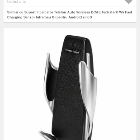
techstar.ro
Similar cu Suport Incarcator Telefon Auto Wireless DCAE Techstar® W5 Fast
Charging Senzor Infrarosu Qi pentru Android si IoS