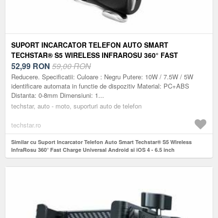
SUPORT INCARCATOR TELEFON AUTO SMART
TECHSTAR® S5 WIRELESS INFRAROSU 360° FAST
CHARGE UNIVERSAL ANDROID SI IOS 4 - 6.5 INCH
52,99
RON
59,00 RON
Reducere. Specificatii: Culoare : Negru Putere: 10W / 7.5W / 5W
identificare automata in functie de dispozitiv Material: PC+ABS
Distanta: 0-8mm Dimensiuni: 1...
techstar, auto - moto, suporturi auto de telefon
techstar.ro
Similar cu Suport Incarcator Telefon Auto Smart Techstar® S5 Wireless
InfraRosu 360° Fast Charge Universal Android si iOS 4 - 6.5 inch