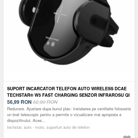
SUPORT INCARCATOR TELEFON AUTO WIRELESS DCAE
TECHSTAR® W5 FAST CHARGING SENZOR INFRAROSU QI
PENTRU ANDROID SI IOS
56,99
RON
62,90 RON
Reducere. Ajustare dupa bunul plac: Instalarea pe ventilatie foloseste
un brat telescopic pentru a permite o vizualizare mai apropiata a
dispozitivului. Aces...
techstar, auto - moto, suporturi auto de telefon