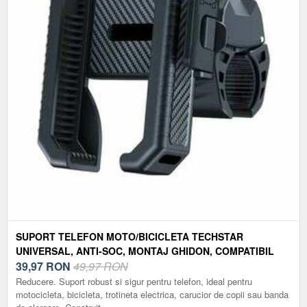
SUPORT TELEFON MOTO/BICICLETA TECHSTAR
UNIVERSAL, ANTI-SOC, MONTAJ GHIDON, COMPATIBIL
4.5”–7”, 360° ROTATIE – MODEL D0168
39,97
RON
49,97 RON
Reducere. Suport robust si sigur pentru telefon, ideal pentru
motocicleta, bicicleta, trotineta electrica, carucior de copii sau banda