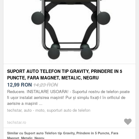
SUPORT AUTO TELEFON TIP GRAVITY, PRINDERE IN 5
PUNCTE, FARA MAGNET, METALIC, NEGRU
12,99
RON
14,23 RON
Reducere. INSTALARE USOARA! - Suportul nostru de telefon poate
fi ușor instalat aerisirea mașinii! Pur și simplu fixați-l în orificiul de
aerisire a mașinii ...
techstar, auto - moto, suporturi auto de telefon
techstar.ro
Similar cu Suport auto Telefon tip Gravity, Prindere in 5 Puncte, Fara
Magnet, Metalic, Negru