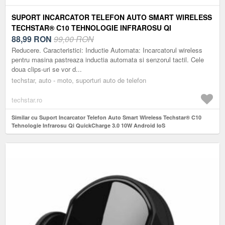
SUPORT INCARCATOR TELEFON AUTO SMART WIRELESS
TECHSTAR® C10 TEHNOLOGIE INFRAROSU QI
QUICKCHARGE 3.0 10W ANDROID IOS
88,99
RON
99,00 RON
Reducere. Caracteristici: Inductie Automata: Incarcatorul wireless
pentru masina pastreaza inductia automata si senzorul tactil. Cele
doua clips-uri se vor d...
techstar, auto - moto, suporturi auto de telefon
techstar.ro
Similar cu Suport Incarcator Telefon Auto Smart Wireless Techstar® C10
Tehnologie Infrarosu Qi QuickCharge 3.0 10W Android IoS