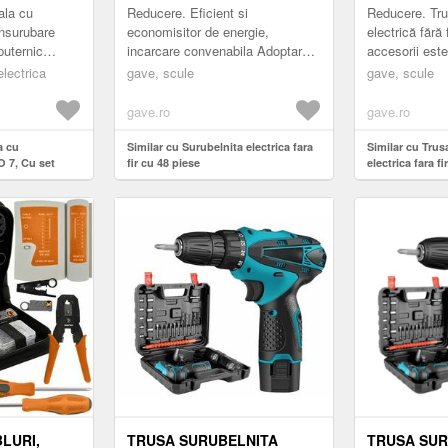
 V, 5.5 NM
ala cu
Reducere. Eficient si
Reducere. Tru
insurubare
economisitor de energie,
electrică fără 
uternic
incarcare convenabila Adoptarea
accesorii este
ecesorul sau
bateriilor reincarcabile, nu este
pentru reparaț
electrica
gave, scule
gave, scule
 mari a
nevoie sa inlocuiti bateriile,
și lucrări de p
economisind t...
gave.ro
gave.ro
a cu
Similar cu Surubelnita electrica fara
Similar cu Trus
 7, Cu set
fir cu 48 piese
electrica fara fi
 rpm, 3.6 V, 5.5
LURI,
TRUSA SURUBELNITA
TRUSA SUR