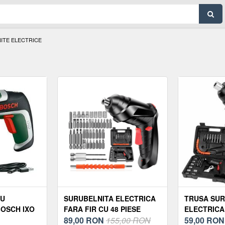
ITE ELECTRICE
CU
SURUBELNITA ELECTRICA
TRUSA SUR
OSCH IXO
FARA FIR CU 48 PIESE
ELECTRICA 
TOARE, 2.0
89,00
RON
155,00 RON
ACCESORII
59,00
RO