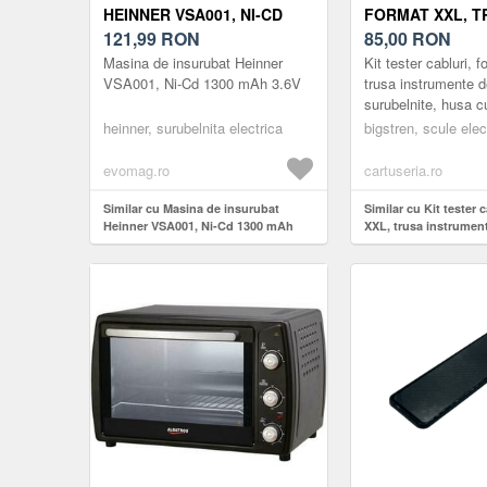
HEINNER VSA001, NI-CD
FORMAT XXL, T
1300 MAH 3.6V
121,99
RON
INSTRUMENTE D
85,00
RON
SURUBELNITE, 
Masina de insurubat Heinner
Kit tester cabluri, 
FERMOAR
VSA001, Ni-Cd 1300 mAh 3.6V
trusa instrumente d
surubelnite, husa c
Descopera solutia a
heinner, surubelnita electrica
bigstren, scule elec
pentru testarea si i
evomag.ro
cartuseria.ro
Similar cu Masina de insurubat
Similar cu Kit tester 
Heinner VSA001, Ni-Cd 1300 mAh
XXL, trusa instrument
3.6V
surubelnite, husa cu