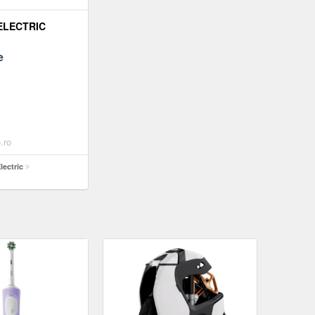
ELECTRIC
e
.ro
lectric