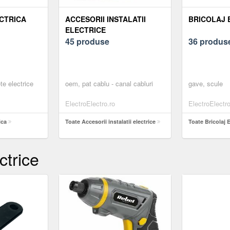
CTRICA
ACCESORII INSTALATII
BRICOLAJ 
ELECTRICE
45 produse
36 produs
te electrice
oem, pat cablu - canal cabluri
gave, scule
ElectroElectro.ro
ElectroElectro
ica
Toate Accesorii instalatii electrice
Toate Bricolaj E
ctrice