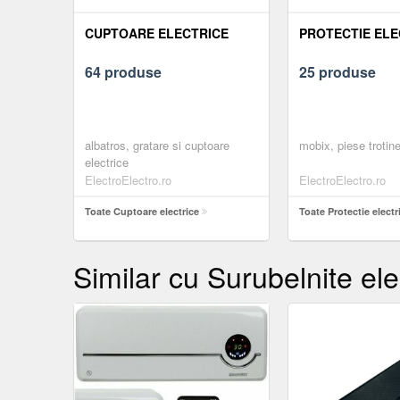
CUPTOARE ELECTRICE
PROTECTIE ELE
64 produse
25 produse
albatros, gratare si cuptoare
mobix, piese trotine
electrice
ElectroElectro.ro
ElectroElectro.ro
Toate Cuptoare electrice
Toate Protectie electr
Similar cu Surubelnite ele