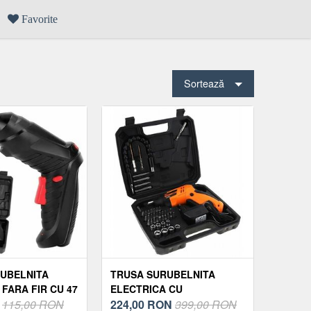
Favorite
Sortează
UBELNITA
TRUSA SURUBELNITA
FARA FIR CU 47
ELECTRICA CU
N
115,00 RON
ACUMULATOR 47 PIESE
224,00
RON
399,00 RON