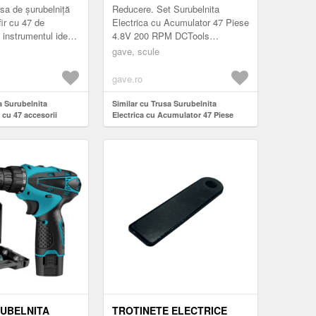
4.8V 200RPM DCTOOLS
sa de șurubelniță
Reducere. Set Surubelnita
fir cu 47 de
Electrica cu Acumulator 47 Piese
 instrumentul ideal
4.8V 200 RPM DCTools
ii rapide, asamblări
Surubelnita reincarcabila rapid,
gave, scule
recizie în cas...
portabila, usor de utilizat si de
transporta...
gave.ro
a Surubelnita
Similar cu Trusa Surubelnita
r cu 47 accesorii
Electrica cu Acumulator 47 Piese
4.8V 200RPM DCTools
UBELNITA
TROTINETE ELECTRICE