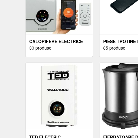
CALORIFERE ELECTRICE
PIESE TROTINE
30 produse
ELECTRICE
85 produse
TED ELECTRIC
FIERBATOARE D