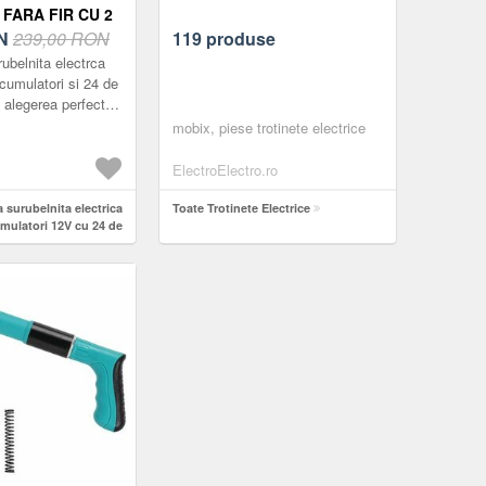
FARA FIR CU 2
RI 12V CU 24
N
239,00 RON
119 produse
II INCLUSE 2
ubelnita electrca
 acumulatori si 24 de
 alegerea perfecta
Aceasta unealta este
mobix, piese trotinete electrice
de accesor...
ElectroElectro.ro
a surubelnita electrica
Toate Trotinete Electrice
cumulatori 12V cu 24 de
e 2 viteze