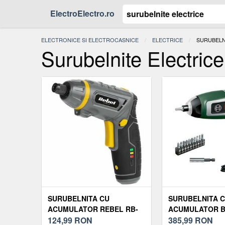
ElectroElectro.ro
ELECTRONICE SI ELECTROCASNICE
ELECTRICE
ACTUAL:
SURUBELN
Surubelnite Electrice
SURUBELNITA CU
SURUBELNITA 
ACUMULATOR REBEL RB-
ACUMULATOR B
1003, 4V, 2AH
124,99
RON
7, CU SET ADAP
385,99
RON