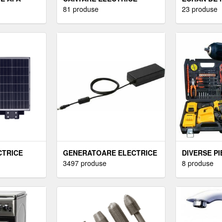
81 produse
ELECTRIC
23 produse
CTRICE
GENERATOARE ELECTRICE
DIVERSE P
3497 produse
8 produse