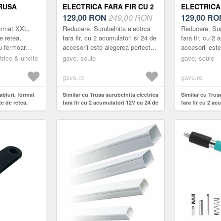
RUSA
ELECTRICA FARA FIR CU 2
ELECTRICA 
E RETEA,
ACUMULATORI 12V CU 24
129,00
RON
249,00 RON
ACUMULATO
129,00
RO
HUSA CU
DE ACCESORII INCLUSE 2
DE ACCESOR
format XXL,
Reducere. Surubelnita electrca
Reducere. Sur
VITEZE
VITEZE
e retea,
fara fir, cu 2 acumulatori si 24 de
fara fir, cu 2
u fermoar
accesorii este alegerea perfecta
accesorii este
ll-in-one
pentru tine! Aceasta unealta este
pentru tine! 
trice & unelte
gave, scule
gave, scule
nstalarea...
dotata cu 24 de accesor...
dotata cu 24 
gave.ro
gave.ro
cabluri, format
Similar cu Trusa surubelnita electrica
Similar cu Trus
e de retea,
fara fir cu 2 acumulatori 12V cu 24 de
fara fir cu 2 a
 fermoar
accesorii incluse 2 viteze
accesorii inclus