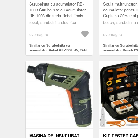
AH, 235 RPM, 3.6
Surubelnita cu acumulator RB-
Scula multifunction
1003 Surubelnita cu acumulator
acumulator pentru 
RB-1003 din seria Rebel Tools
Cuplu cu 20% mai p
este un produs care va atrage
comparativ cu pred
rebel, surubelnita electrica
bosch, surubelnita 
amatorii de bricolaj. Dispo...
datorita puterii mai
motorul...
evomag.ro
evomag.ro
Similar cu Surubelnita cu
Similar cu Surubelnit
acumulator Rebel RB-1003, 4V, 2AH
acumulator Bosch IXO
adaptoare, 2.0 Ah, 235
Nm
MASINA DE INSURUBAT
KIT TESTER CAB