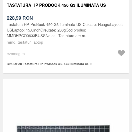
TASTATURA HP PROBOOK 450 G3 ILUMINATA US
228,99
RON
Tastatura HP ProBook 450 G3 iluminata US Culoare: NeagraLayout:
USLaptop: 15.6inchGreutate: 200gCod produs:
MMDHPCO3633BUSSNota: - Tastatura are ra...
mmd, tastaturi laptop
evomag.ro
Similar cu Tastatura HP ProBook 450 G3 iluminata US