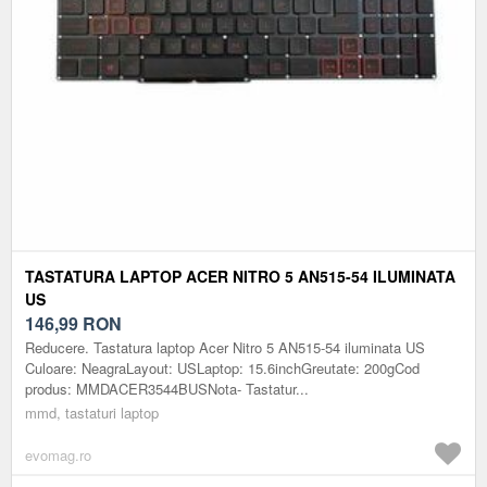
TASTATURA LAPTOP ACER NITRO 5 AN515-54 ILUMINATA
US
146,99
RON
Reducere. Tastatura laptop Acer Nitro 5 AN515-54 iluminata US
Culoare: NeagraLayout: USLaptop: 15.6inchGreutate: 200gCod
produs: MMDACER3544BUSNota- Tastatur...
mmd, tastaturi laptop
evomag.ro