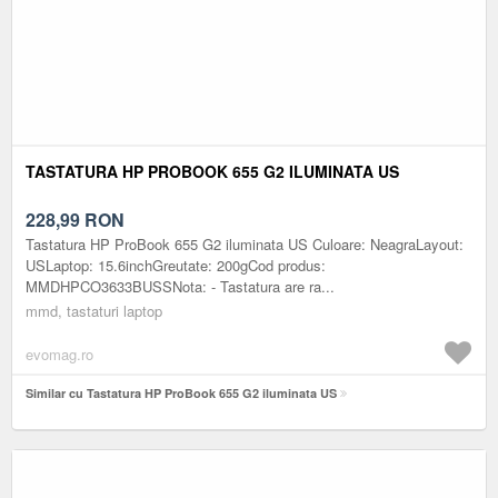
TASTATURA HP PROBOOK 655 G2 ILUMINATA US
228,99
RON
Tastatura HP ProBook 655 G2 iluminata US Culoare: NeagraLayout:
USLaptop: 15.6inchGreutate: 200gCod produs:
MMDHPCO3633BUSSNota: - Tastatura are ra...
mmd, tastaturi laptop
evomag.ro
Similar cu Tastatura HP ProBook 655 G2 iluminata US