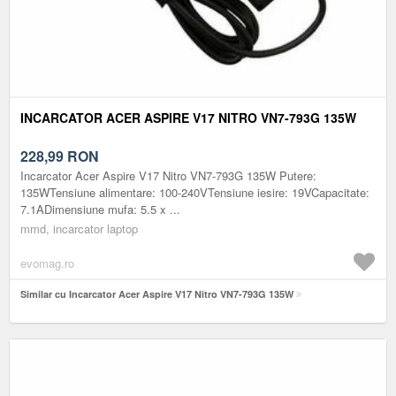
INCARCATOR ACER ASPIRE V17 NITRO VN7-793G 135W
228,99
RON
Incarcator Acer Aspire V17 Nitro VN7-793G 135W Putere:
135WTensiune alimentare: 100-240VTensiune iesire: 19VCapacitate:
7.1ADimensiune mufa: 5.5 x ...
mmd, incarcator laptop
evomag.ro
Similar cu Incarcator Acer Aspire V17 Nitro VN7-793G 135W