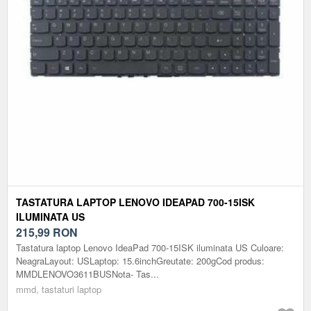
TASTATURA LAPTOP LENOVO IDEAPAD 700-15ISK
ILUMINATA US
215,99
RON
Tastatura laptop Lenovo IdeaPad 700-15ISK iluminata US Culoare:
NeagraLayout: USLaptop: 15.6inchGreutate: 200gCod produs:
MMDLENOVO3611BUSNota- Tas...
mmd, tastaturi laptop