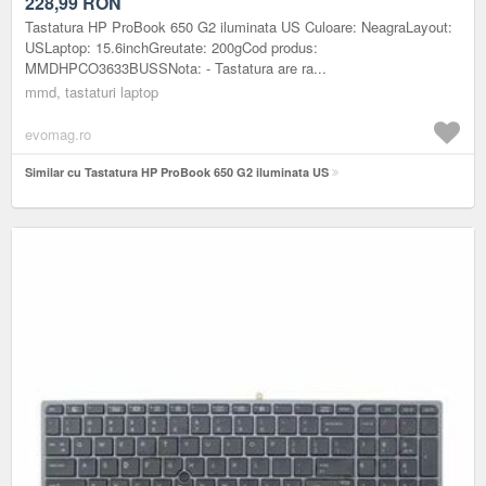
228,99
RON
Tastatura HP ProBook 650 G2 iluminata US Culoare: NeagraLayout:
USLaptop: 15.6inchGreutate: 200gCod produs:
MMDHPCO3633BUSSNota: - Tastatura are ra...
mmd, tastaturi laptop
evomag.ro
Similar cu Tastatura HP ProBook 650 G2 iluminata US