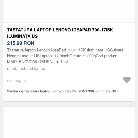
TASTATURA LAPTOP LENOVO IDEAPAD 700-17ISK
ILUMINATA US
215,99
RON
Tastatura laptop Lenovo IdeaPad 700-17ISK iluminata USCuloare:
NeagraLayout: USLaptop: 17.3inchGreutate: 200gCod produs:
MMDLENOVO3611BUSNota- Tast...
mmd, tastaturi laptop
evomag.ro
Similar cu Tastatura laptop Lenovo IdeaPad 700-17ISK iluminata US