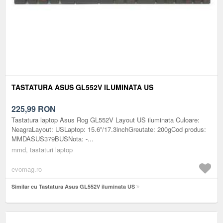
TASTATURA ASUS GL552V ILUMINATA US
225,99
RON
Tastatura laptop Asus Rog GL552V Layout US iluminata Culoare:
NeagraLayout: USLaptop: 15.6''/17.3inchGreutate: 200gCod produs:
MMDASUS379BUSNota: -...
mmd, tastaturi laptop
evomag.ro
Similar cu Tastatura Asus GL552V iluminata US