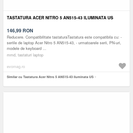
TASTATURA ACER NITRO 5 AN515-43 ILUMINATA US
146,99
RON
Reducere. Compatibilitate tastaturaTastatura este compatibila cu: -
seriile de laptop Acer Nitro 5 AN515-43, - urmatoarele serii, PN-uri,
modele de keyboard ...
mmd, tastaturi laptop
evomag.ro
Similar cu Tastatura Acer Nitro 5 AN515-43 iluminata US