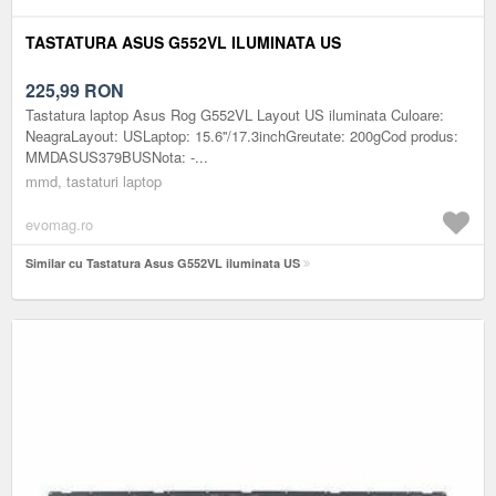
TASTATURA ASUS G552VL ILUMINATA US
225,99
RON
Tastatura laptop Asus Rog G552VL Layout US iluminata Culoare:
NeagraLayout: USLaptop: 15.6''/17.3inchGreutate: 200gCod produs:
MMDASUS379BUSNota: -...
mmd, tastaturi laptop
evomag.ro
Similar cu Tastatura Asus G552VL iluminata US