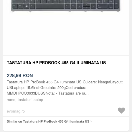
TASTATURA HP PROBOOK 455 G4 ILUMINATA US
228,99
RON
Tastatura HP ProBook 455 G4 iluminata US Culoare: NeagraLayout:
USLaptop: 15.6inchGreutate: 200gCod produs:
MMDHPCO3633BUSSNota: - Tastatura are ra...
mmd, tastaturi laptop
evomag.ro
Similar cu Tastatura HP ProBook 455 G4 iluminata US