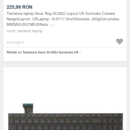
225,99
RON
Tastatura laptop Asus Rog GL552J Layout US iluminata Culoare:
NeagraLayout: USLaptop: 15.6''/17.3inchGreutate: 200gCod produs:
MMDASUS379BUSNota: -...
mmd, tastaturi laptop
evomag.ro
Similar cu Tastatura Asus GL552J iluminata US