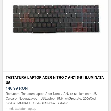
TASTATURA LAPTOP ACER NITRO 7 AN715-51 ILUMINATA
US
146,99
RON
Reducere. Tastatura laptop Acer Nitro 7 AN715-51 iluminata US
Culoare: NeagraLayout: USLaptop: 15.6inchGreutate: 200gCod
produs: MMDACER3544BUSNota- Tastatur...
mmd, tastaturi laptop