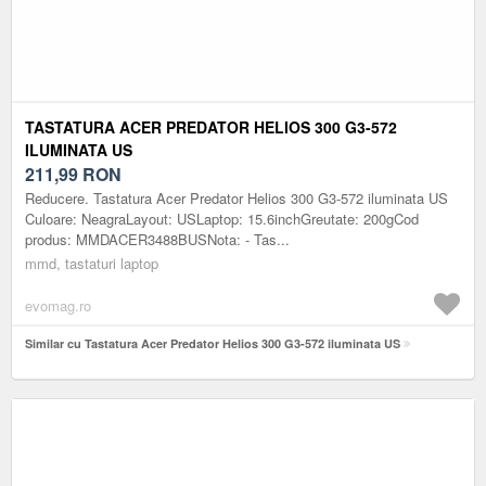
TASTATURA ACER PREDATOR HELIOS 300 G3-572
ILUMINATA US
211,99
RON
Reducere. Tastatura Acer Predator Helios 300 G3-572 iluminata US
Culoare: NeagraLayout: USLaptop: 15.6inchGreutate: 200gCod
produs: MMDACER3488BUSNota: - Tas...
mmd, tastaturi laptop
evomag.ro
Similar cu Tastatura Acer Predator Helios 300 G3-572 iluminata US