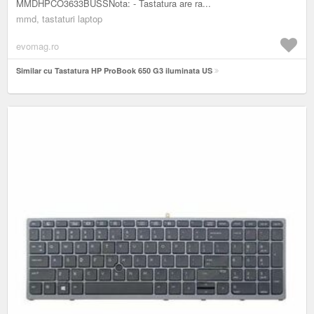
MMDHPCO3633BUSSNota: - Tastatura are ra...
mmd, tastaturi laptop
evomag.ro
Similar cu Tastatura HP ProBook 650 G3 iluminata US