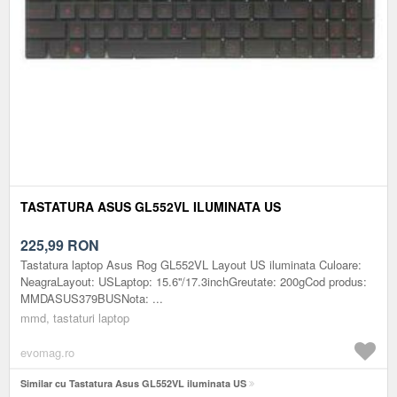
TASTATURA ASUS GL552VL ILUMINATA US
225,99
RON
Tastatura laptop Asus Rog GL552VL Layout US iluminata Culoare:
NeagraLayout: USLaptop: 15.6''/17.3inchGreutate: 200gCod produs:
MMDASUS379BUSNota: ...
mmd, tastaturi laptop
evomag.ro
Similar cu Tastatura Asus GL552VL iluminata US