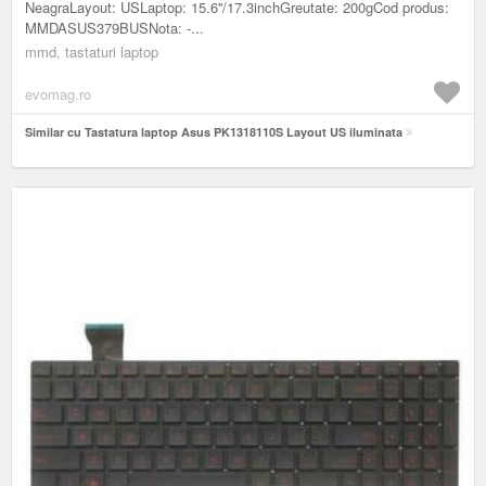
NeagraLayout: USLaptop: 15.6''/17.3inchGreutate: 200gCod produs:
MMDASUS379BUSNota: -...
mmd, tastaturi laptop
evomag.ro
Similar cu Tastatura laptop Asus PK1318110S Layout US iluminata