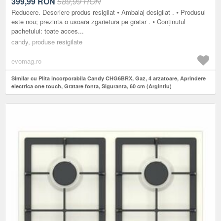
GRATARE FONTA, SIGURANTA, 60 CM (ARGINTIU)
399,99
RON
589,99 RON
Reducere. Descriere produs resigilat ⦁ Ambalaj desigilat . ⦁ Produsul
este nou; prezinta o usoara zgarietura pe gratar . ⦁ Conținutul
pachetului: toate acces...
candy, produse resigilate
evomag.ro
Similar cu Plita incorporabila Candy CHG6BRX, Gaz, 4 arzatoare, Aprindere
electrica one touch, Gratare fonta, Siguranta, 60 cm (Argintiu)