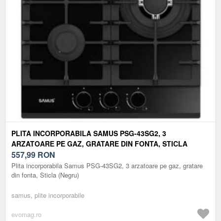
PLITA INCORPORABILA SAMUS PSG-43SG2, 3
ARZATOARE PE GAZ, GRATARE DIN FONTA, STICLA
(NEGRU)
557,99
RON
Plita incorporabila Samus PSG-43SG2, 3 arzatoare pe gaz, gratare
din fonta, Sticla (Negru)
samus, plite incorporabile
evomag.ro