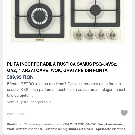
PLITA INCORPORABILA RUSTICA SAMUS PSG-64VS2,
GAZ, 4 ARZATOARE, WOK, GRATARE DIN FONTA,
SISTEME DE SIGURANTA ARZATOARE, APRINDERE
599,99
RON
ELECTRICA, 58 CM (BEJ)
Efectul RETRO in casa moderna? Designul retro revine in forta in
secolul XXI! Lasa parfumul trecutului sa aduca un aer elegant casei
tale cu ajutor...
samus, plite incorporabile
evomag.ro
Similar cu Plita incorporabila rustica SAMUS PSG-64VS2, Gaz, 4 arzatoare,
Wok, Gratare din fonta, Sisteme de siguranta arzatoare, Aprindere electrica,
58 cm (Bej)