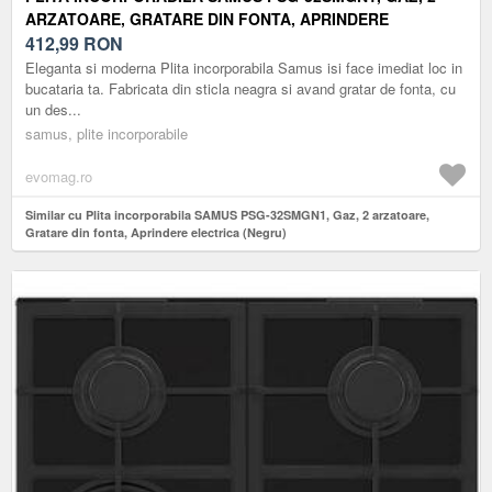
ARZATOARE, GRATARE DIN FONTA, APRINDERE
ELECTRICA (NEGRU)
412,99
RON
Eleganta si moderna Plita incorporabila Samus isi face imediat loc in
bucataria ta. Fabricata din sticla neagra si avand gratar de fonta, cu
un des...
samus, plite incorporabile
evomag.ro
Similar cu Plita incorporabila SAMUS PSG-32SMGN1, Gaz, 2 arzatoare,
Gratare din fonta, Aprindere electrica (Negru)