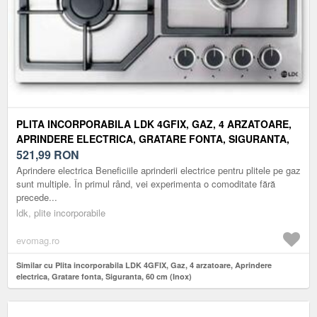
PLITA INCORPORABILA LDK 4GFIX, GAZ, 4 ARZATOARE,
APRINDERE ELECTRICA, GRATARE FONTA, SIGURANTA,
60 CM (INOX)
521,99
RON
Aprindere electrica Beneficiile aprinderii electrice pentru plitele pe gaz
sunt multiple. În primul rând, vei experimenta o comoditate fără
precede...
ldk, plite incorporabile
evomag.ro
Similar cu Plita incorporabila LDK 4GFIX, Gaz, 4 arzatoare, Aprindere
electrica, Gratare fonta, Siguranta, 60 cm (Inox)