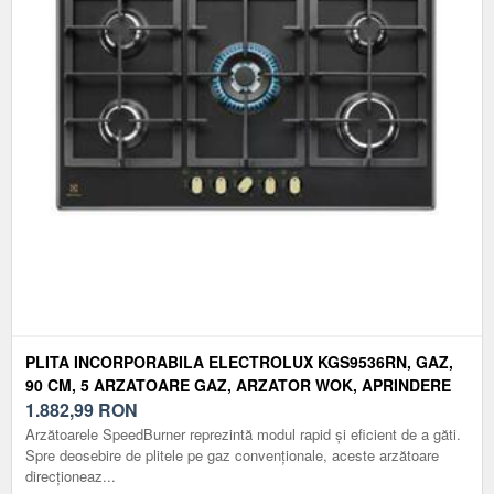
PLITA INCORPORABILA ELECTROLUX KGS9536RN, GAZ,
90 CM, 5 ARZATOARE GAZ, ARZATOR WOK, APRINDERE
ELECTRICA INTEGRATA, CONTROL CU BUTOANE
1.882,99
RON
FRONTAL, DISPOZITIV SIGURANTA, GRATARE DE FONTA,
Arzătoarele SpeedBurner reprezintă modul rapid și eficient de a găti.
RUSTIC (NEGRU)
Spre deosebire de plitele pe gaz convenţionale, aceste arzătoare
direcţioneaz...