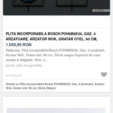
PLITA INCORPORABILA BOSCH POH6B6K30, GAZ, 4
ARZATOARE, ARZATOR WOK, GRATAR OTEL, 60 CM,
STICLA (NEGRU)
1.059,99
RON
Reducere. Plita incorporabila Bosch POH6B6K30, Gaz, 4 arzatoare,
Arzator Wok, Gratar otel, 60 cm, Sticla neagra Suporturi de vase
usoare si elegante. Stim, s...
bosch, plite incorporabile
evomag.ro
Similar cu Plita incorporabila Bosch POH6B6K30, Gaz, 4 arzatoare, Arzator
Wok, Gratar otel, 60 cm, Sticla (Negru)