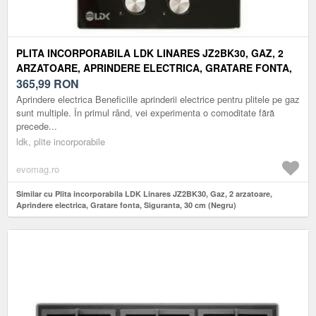
PLITA INCORPORABILA LDK LINARES JZ2BK30, GAZ, 2
ARZATOARE, APRINDERE ELECTRICA, GRATARE FONTA,
SIGURANTA, 30 CM (NEGRU)
365,99
RON
Aprindere electrica Beneficiile aprinderii electrice pentru plitele pe gaz
sunt multiple. În primul rând, vei experimenta o comoditate fără
precede...
ldk, plite incorporabile
evomag.ro
Similar cu Plita incorporabila LDK Linares JZ2BK30, Gaz, 2 arzatoare,
Aprindere electrica, Gratare fonta, Siguranta, 30 cm (Negru)