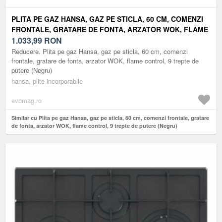
PLITA PE GAZ HANSA, GAZ PE STICLA, 60 CM, COMENZI
FRONTALE, GRATARE DE FONTA, ARZATOR WOK, FLAME
CONTROL, 9 TREPTE DE PUTERE (NEGRU)
1.033,99
RON
Reducere. Plita pe gaz Hansa, gaz pe sticla, 60 cm, comenzi
frontale, gratare de fonta, arzator WOK, flame control, 9 trepte de
putere (Negru)
hansa, plite incorporabile
evomag.ro
Similar cu Plita pe gaz Hansa, gaz pe sticla, 60 cm, comenzi frontale, gratare
de fonta, arzator WOK, flame control, 9 trepte de putere (Negru)