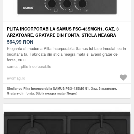
PLITA INCORPORABILA SAMUS PSG-43SMGN1, GAZ, 3
ARZATOARE, GRATARE DIN FONTA, STICLA NEAGRA
MATA (NEGRU)
564,99
RON
Eleganta si moderna Plita incorporabila Samus isi face imediat loc in
bucataria ta. Fabricata din sticla neagra mata si avand gratar de
fonta, cu u...
samus, plite incorporabile
evomag.ro
Similar cu Plita incorporabila SAMUS PSG-43SMGN1, Gaz, 3 arzatoare,
Gratare din fonta, Sticla neagra mata (Negru)