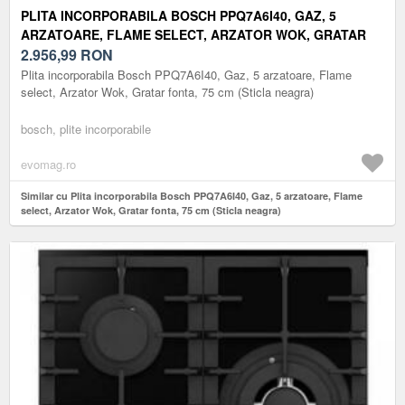
PLITA INCORPORABILA BOSCH PPQ7A6I40, GAZ, 5
ARZATOARE, FLAME SELECT, ARZATOR WOK, GRATAR
FONTA, 75 CM (STICLA NEAGRA)
2.956,99
RON
Plita incorporabila Bosch PPQ7A6I40, Gaz, 5 arzatoare, Flame
select, Arzator Wok, Gratar fonta, 75 cm (Sticla neagra)
bosch, plite incorporabile
evomag.ro
Similar cu Plita incorporabila Bosch PPQ7A6I40, Gaz, 5 arzatoare, Flame
select, Arzator Wok, Gratar fonta, 75 cm (Sticla neagra)