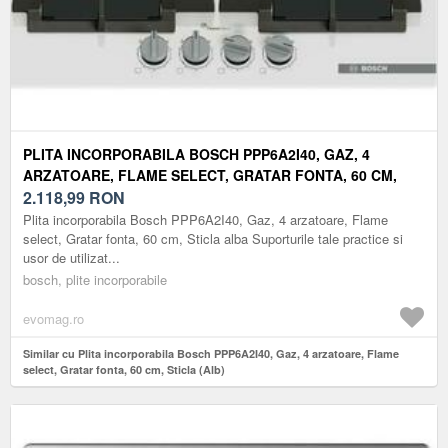
PLITA INCORPORABILA BOSCH PPP6A2I40, GAZ, 4
ARZATOARE, FLAME SELECT, GRATAR FONTA, 60 CM,
STICLA (ALB)
2.118,99
RON
Plita incorporabila Bosch PPP6A2I40, Gaz, 4 arzatoare, Flame
select, Gratar fonta, 60 cm, Sticla alba Suporturile tale practice si
usor de utilizat...
bosch, plite incorporabile
evomag.ro
Similar cu Plita incorporabila Bosch PPP6A2I40, Gaz, 4 arzatoare, Flame
select, Gratar fonta, 60 cm, Sticla (Alb)