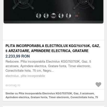
PLITA INCORPORABILA ELECTROLUX KGG753753K, GAZ,
5 ARZATOARE, APRINDERE ELECTRICA, GRATARE
FONTA, TIMER ELECTRONIC, CONECTIVITATE HOTA, 75
2.233,99
RON
CM (NEGRU)
Reducere. Plita incorporabila Electrolux KGG753753K, Gaz, 5
arzatoare, Aprindere electrica, Gratare fonta, Timer electronic,
Conectivitate hota, 75 cm, Negru...
electrolux, plite incorporabile
evomag.ro
Similar cu Plita incorporabila Electrolux KGG753753K, Gaz, 5 arzatoare,
Aprindere electrica, Gratare fonta, Timer electronic, Conectivitate hota, 75
cm (Negru)