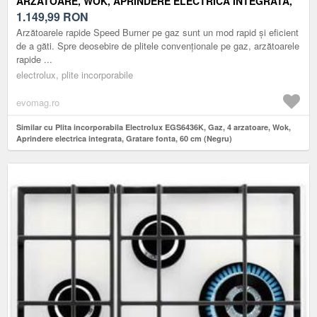
ARZATOARE, WOK, APRINDERE ELECTRICA INTEGRATA,
GRATARE FONTA, 60 CM (NEGRU)
1.149,99
RON
Arzătoarele rapide Speed Burner pe gaz sunt un mod rapid și eficient
de a găti. Spre deosebire de plitele convenționale pe gaz, arzătoarele
rapide ...
electrolux, plite incorporabile
evomag.ro
Similar cu Plita incorporabila Electrolux EGS6436K, Gaz, 4 arzatoare, Wok,
Aprindere electrica integrata, Gratare fonta, 60 cm (Negru)