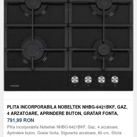
PLITA INCORPORABILA NOBELTEK NHBG-6421BKF, GAZ,
4 ARZATOARE, APRINDERE BUTON, GRATAR FONTA,
SIGURANTA ARZATOARE, 60 CM, STICLA (NEGRU)
791,99
RON
Plita incorporabila Nobeltek NHBG-6421BKF, Gaz, 4 arzatoare,
Aprindere buton, Gratar fonta, Siguranta arzatoare, 60 cm, Sticla