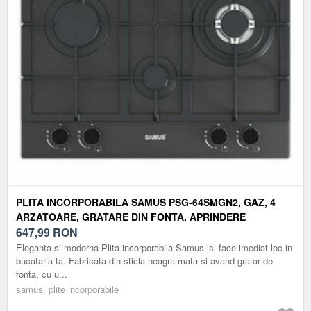
PLITA INCORPORABILA SAMUS PSG-64SMGN2, GAZ, 4
ARZATOARE, GRATARE DIN FONTA, APRINDERE
ELECTRICA, STICLA MATA, 58 CM (NEGRU)
647,99
RON
Eleganta si moderna Plita incorporabila Samus isi face imediat loc in
bucataria ta. Fabricata din sticla neagra mata si avand gratar de
fonta, cu u...
samus, plite incorporabile