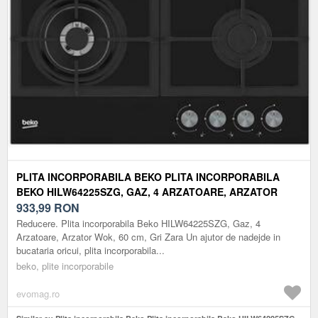
PLITA INCORPORABILA BEKO PLITA INCORPORABILA
BEKO HILW64225SZG, GAZ, 4 ARZATOARE, ARZATOR
WOK, 60 CM (NEGRU)
933,99
RON
Reducere. Plita incorporabila Beko HILW64225SZG, Gaz, 4
Arzatoare, Arzator Wok, 60 cm, Gri Zara Un ajutor de nadejde in
bucataria oricui, plita incorporabila...
beko, plite incorporabile
evomag.ro