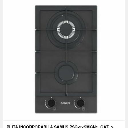
PLITA INCORPORABILA SAMUS PSG-32SMGN1, GAZ, 2