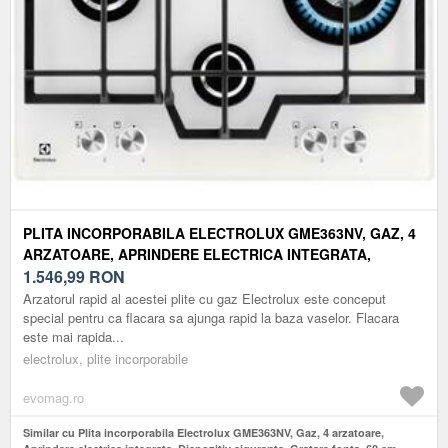
PLITA INCORPORABILA ELECTROLUX GME363NV, GAZ, 4
ARZATOARE, APRINDERE ELECTRICA INTEGRATA,
DISPOZITIV SIGURANTA, GRATARE FONTA, 60 CM (ALB)
1.546,99
RON
Arzatorul rapid al acestei plite cu gaz Electrolux este conceput
special pentru ca flacara sa ajunga rapid la baza vaselor. Flacara
este mai rapida...
electrolux, plite incorporabile
evomag.ro
Similar cu Plita incorporabila Electrolux GME363NV, Gaz, 4 arzatoare,