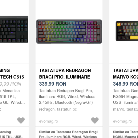
MING
TASTATURA REDRAGON
TASTATUR
TECH G515
BRAGI PRO, ILUMINARE
MARVO KG
INARE RGB,
9,99 RON
RGB, WIRED, WIRELESS
339,99
RON
M40, WIRED
348,99
RO
NEGRU)
2.4GHZ, BLUETOOTH
ILUMINARE
ra Mecanica
Tastatura Redragon Bragi Pro,
Tastatura G
(NEGRU/GRI)
(NEGRU/GA
515 TKL,
iluminare RGB, Wired, Wireless
KG964 Magma
le GL, Wired,
2.4GHz, Bluetooth (Negru/Gri)
USB, ilumina
DUS.
(Negru/Galben
c
redragon, tastaturi pc
marvo, tastatu
DICATA.
fera vit...
evomag.ro
evomag.ro
 Gaming
Similar cu Tastatura Redragon Bragi
Similar cu Ta
515 TKL, USB,
Pro, iluminare RGB, Wired, Wireless
KG964 Magma M