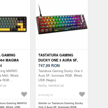
A GAMING
TASTATURA GAMING
964 MAGMA
DUCKY ONE 3 AURA SF,
, USB,
N
ILUMINARE RGB, WIRED,
747,99
RON
 RGB
USB (NEGRU)
aming MARVO
Tastatura Gaming Ducky One 3
LBEN)
 M40, Wired,
Aura SF, iluminare RGB, Wired,
re RGB
USB (Negru)
)
ri pc
ducky, tastaturi pc
evomag.ro
statura Gaming MARVO
Similar cu Tastatura Gaming Ducky
40, Wired, USB,
One 3 Aura SF, iluminare RGB,