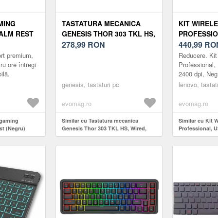
MING
TASTATURA MECANICA
KIT WIREL
ALM REST
GENESIS THOR 303 TKL HS,
PROFESSIO
WIRED, ILUMINARE RGB,
278,99
RON
USB/BLUETO
440,99
RO
SILENT (NEAGRA)
NEGRU
rt premium,
Reducere. Kit
ru ore întregi
Professional,
ilă.
2400 dpi, Neg
genesis, tastaturi pc
lenovo, tastat
evomag.ro
evomag.ro
 gaming
Similar cu Tastatura mecanica
Similar cu Kit 
st (Negru)
Genesis Thor 303 TKL HS, Wired,
Professional, 
iluminare RGB, Silent (Neagra)
dpi, Negru