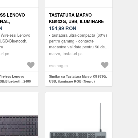
ESS LENOVO
TASTATURA MARVO
NAL,
KG933G, USB, ILUMINARE
OTH, 2400 DPI,
N
RGB (NEGRU)
154,99
RON
 Wireless Lenovo
• tastatura ultra-compacta (60%)
 USB/Bluetooth,
pentru gaming • contacte
ru
mecanice validate pentru 50 de
milioane de apasari • suport anti-
uri pc
marvo, tastaturi pc
ghosting pentru toate ta...
evomag.ro
Wireless Lenovo
Similar cu Tastatura Marvo KG933G,
USB/Bluetooth, 2400
USB, iluminare RGB (Negru)