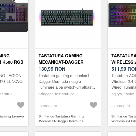
MING
TASTATURA GAMING
TASTATURA
 K500 RGB
MECANICAT-DAGGER
WIRELESS 2
BERMUDA TGK312,
130,99
RON
BLUETOOTH
511,99
RO
ILUMINARE ICE-BLUE
ILUMINARE
NG LEGION
Tastatura gaming mecanicaT-
Tastatura AQI
(NEGRU)
478 LENOVO
Dagger Bermuda neagra
Wireless 2.4 
iluminare alba switch-uri albastre,
Wired, ilumin
toate tastele fara conflict (n-key
astaturi
t-dagger, tastaturi pc
aqirys, tastatu
rollover), switch-uri albas...
evomag.ro
evomag.ro
 Gaming Lenovo
Similar cu Tastatura Gaming
Similar cu Tast
MecanicaT-Dagger Bermuda
Wireless 2.4 GH
TGK312, iluminare Ice-Blue (Negru)
iluminare RGB 