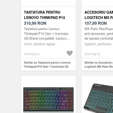
TASTATURA PENTRU
ACCESORIU GA
LENOVO THINKPAD P15
LOGITECH MX P
GEN 1 ILUMINATA US
310,99
RON
(NEGRU)
107,99
RON
Tastatura pentru Lenovo
MX Palm RestSupo
Thinkpad P15 Gen 1 iluminata
anti-alunecare, pent
US Brand compatibil: Lenovo
de tastare confortab
Layout / Limba tastatura: US
mmd, tastaturi laptop
logitech, periferice
(compatibil UK) Particularitate
tasta...
evomag.ro
evomag.ro
Similar cu Tastatura pentru Lenovo
Similar cu Accesoriu
Thinkpad P15 Gen 1 iluminata US
Logitech MX Palm Re