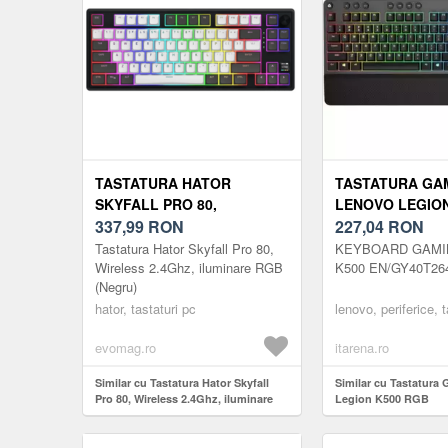
TASTATURA HATOR
TASTATURA GA
SKYFALL PRO 80,
LENOVO LEGION
WIRELESS 2.4GHZ,
337,99
RON
227,04
RON
ILUMINARE RGB (NEGRU)
Tastatura Hator Skyfall Pro 80,
KEYBOARD GAMI
Wireless 2.4Ghz, iluminare RGB
K500 EN/GY40T26
(Negru)
hator, tastaturi pc
lenovo, periferice, t
evomag.ro
itarena.ro
Similar cu Tastatura Hator Skyfall
Similar cu Tastatura
Pro 80, Wireless 2.4Ghz, iluminare
Legion K500 RGB
RGB (Negru)