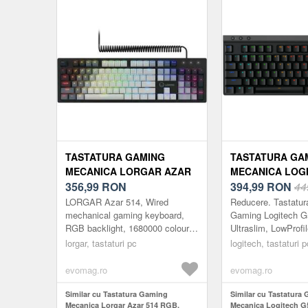
TASTATURA GAMING
TASTATURA GA
MECANICA LORGAR AZAR
MECANICA LOGI
514 RGB, ILUMINARE RGB,
356,99
RON
TKL, USB, ILUM
394,99
RON
44
LAYOUT EN (NEGRU)
LOW-PROFILE (
LORGAR Azar 514, Wired
Reducere. Tastatu
mechanical gaming keyboard,
Gaming Logitech G
RGB backlight, 1680000 colour
Ultraslim, LowProfi
variations, 18 modes, keys
Negru PROFIL RE
lorgar, tastaturi pc
logitech, tastaturi p
number: 104, 50M clicks, linear
PERFORMANTA RI
dream s...
Logitech G515 TKL o
evomag.ro
evomag.ro
Similar cu Tastatura Gaming
Similar cu Tastatura
Mecanica Lorgar Azar 514 RGB,
Mecanica Logitech G