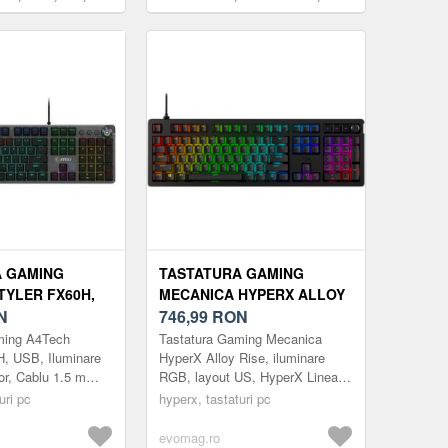
(Negru/Galben)
Wired, USB (Negru)
A GAMING
TASTATURA GAMING
TYLER FX60H,
MECANICA HYPERX ALLOY
INARE NEON
N
RISE, ILUMINARE RGB,
746,99
RON
R, CABLU 1.5 M
LAYOUT US, HYPERX
ming A4Tech
Tastatura Gaming Mecanica
LINEAR SWITCH (NEGRU)
H, USB, Iluminare
HyperX Alloy Rise, iluminare
or, Cablu 1.5 m
RGB, layout US, HyperX Linear
Switch (Negru)
uri pc
hyperx, tastaturi pc
evomag.ro