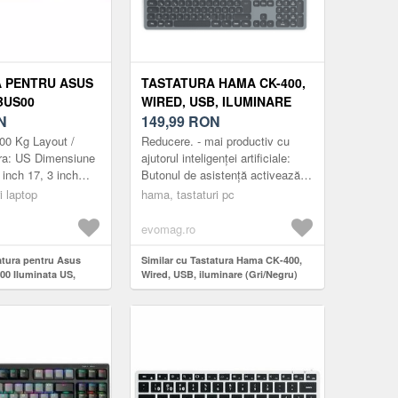
 PENTRU ASUS
TASTATURA HAMA CK-400,
BUS00
WIRED, USB, ILUMINARE
 US, NEGRU
N
(GRI/NEGRU)
149,99
RON
200 Kg Layout /
Reducere. - mai productiv cu
ura: US Dimensiune
ajutorul inteligenței artificiale:
 inch 17, 3 inch
Butonul de asistență activează
tura: Neagra Brand
asistentul IA pentru diverse
i laptop
hama, tastaturi pc
sus Continu...
programe - astfel se închide
cerc...
evomag.ro
atura pentru Asus
Similar cu Tastatura Hama CK-400,
0 Iluminata US,
Wired, USB, iluminare (Gri/Negru)