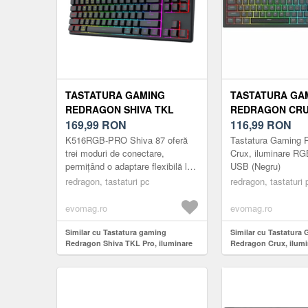
TASTATURA GAMING
TASTATURA GA
REDRAGON SHIVA TKL
REDRAGON CRU
PRO, ILUMINARE RGB
169,99
RON
ILUMINARE RGB
116,99
RON
(NEGRU)
USB (NEGRU)
K516RGB-PRO Shiva 87 oferă
Tastatura Gaming 
trei moduri de conectare,
Crux, iluminare RG
permițând o adaptare flexibilă la
USB (Negru)
diverse dispozitive și scenarii de
redragon, tastaturi pc
redragon, tastaturi 
utilizare. Modul USB cu f...
evomag.ro
evomag.ro
Similar cu Tastatura gaming
Similar cu Tastatura
Redragon Shiva TKL Pro, iluminare
Redragon Crux, ilum
RGB (Negru)
Wired, USB (Negru)