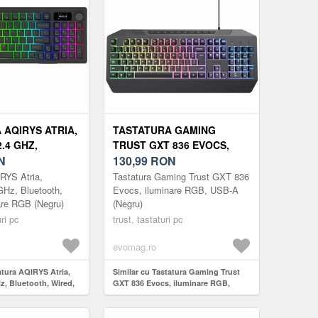
 AQIRYS ATRIA,
TASTATURA GAMING
.4 GHZ,
TRUST GXT 836 EVOCS,
, WIRED,
N
ILUMINARE RGB, USB-A
130,99
RON
 RGB (NEGRU)
(NEGRU)
RYS Atria,
Tastatura Gaming Trust GXT 836
GHz, Bluetooth,
Evocs, iluminare RGB, USB-A
are RGB (Negru)
(Negru)
ri pc
trust, tastaturi pc
evomag.ro
atura AQIRYS Atria,
Similar cu Tastatura Gaming Trust
z, Bluetooth, Wired,
GXT 836 Evocs, iluminare RGB,
(Negru)
USB-A (Negru)