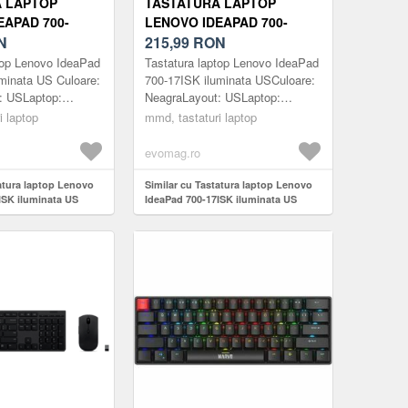
 LAPTOP
TASTATURA LAPTOP
EAPAD 700-
LENOVO IDEAPAD 700-
INATA US
N
17ISK ILUMINATA US
215,99
RON
top Lenovo IdeaPad
Tastatura laptop Lenovo IdeaPad
minata US Culoare:
700-17ISK iluminata USCuloare:
: USLaptop:
NeagraLayout: USLaptop:
tate: 200gCod
17.3inchGreutate: 200gCod
i laptop
mmd, tastaturi laptop
produs:
611BUSNota-
MMDLENOVO3611BUSNota-
evomag.ro
Tast...
tatura laptop Lenovo
Similar cu Tastatura laptop Lenovo
ISK iluminata US
IdeaPad 700-17ISK iluminata US