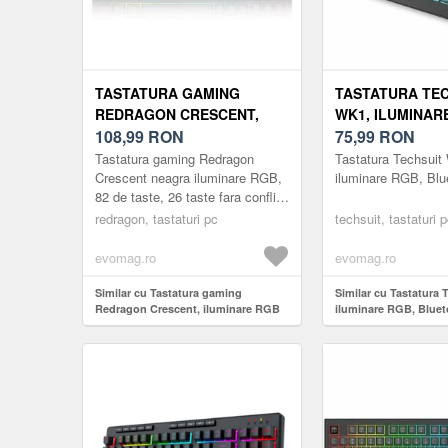
TASTATURA GAMING
TASTATURA TE
REDRAGON CRESCENT,
WK1, ILUMINAR
ILUMINARE RGB (NEGRU)
108,99
RON
BLUETOOTH (N
75,99
RON
Tastatura gaming Redragon
Tastatura Techsuit
Crescent neagra iluminare RGB,
iluminare RGB, Blu
82 de taste, 26 taste fara conflict
(26-key rollover), iluminare LED
redragon, tastaturi pc
techsuit, tastaturi 
RGB a tastelor, 5 tas...
evomag.ro
evomag.ro
Similar cu Tastatura gaming
Similar cu Tastatura 
Redragon Crescent, iluminare RGB
iluminare RGB, Bluet
(Negru)