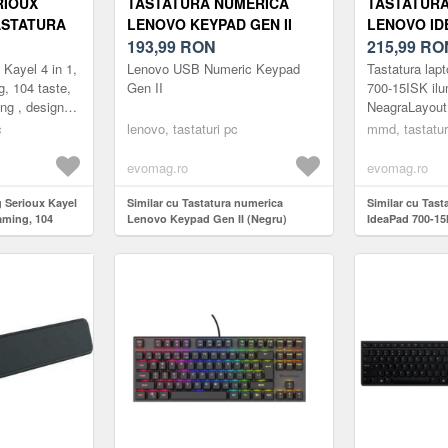
RIOUX
TASTATURA NUMERICA
TASTATURA
TASTATURA
LENOVO KEYPAD GEN II
LENOVO ID
 TASTE, 19
(NEGRU)
193,99
RON
15ISK ILUM
215,99
RO
OSTING ,
Kayel 4 in 1,
Lenovo USB Numeric Keypad
Tastatura lap
LUMINARE
, 104 taste,
Gen II
700-15ISK ilu
ing , design
NeagraLayout
UCTURA
bow, structura
15.6inchGreu
 TASTE
c
lenovo, tastaturi pc
mmd, tastatur
produs:
N CU PALM
MMDLENOVO3
evomag.ro
evomag.ro
SB 1.5M
Tas...
PLAY;
g Serioux Kayel
Similar cu Tastatura numerica
Similar cu Tas
, SENZOR
gaming, 104
Lenovo Keypad Gen II (Negru)
IdeaPad 700-15
00-
hosting ,
e rainbow,
, taste negre +
 cablu USB 1.5M
 Mouse gaming,
800-