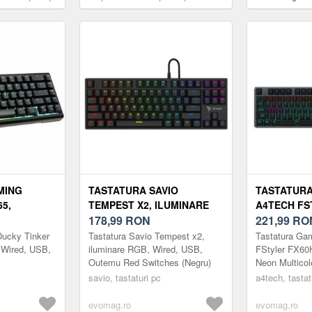
rofile (Negru)
2.4GHz, Bluetooth (Negru/Gri)
iluminare RGB 
MING
TASTATURA SAVIO
TASTATUR
5,
TEMPEST X2, ILUMINARE
A4TECH FS
, WIRED,
RGB, WIRED, USB, OUTEMU
178,99
RON
USB, ILUM
221,99
RO
 (NEGRU)
RED SWITCHES (NEGRU)
MULTICOLO
Ducky Tinker
Tastatura Savio Tempest x2,
Tastatura Ga
(NEGRU)
 Wired, USB,
iluminare RGB, Wired, USB,
FStyler FX60
Outemu Red Switches (Negru)
Neon Multicol
(Negru)
savio, tastaturi pc
a4tech, tastat
evomag.ro
evomag.ro