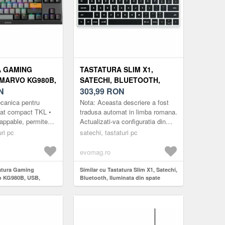
A GAMING
TASTATURA SLIM X1,
MARVO KG980B,
SATECHI, BLUETOOTH,
INARE RGB
N
ILUMINATA DIN SPATE
303,99
RON
)
(ARGINTIU/NEGRU)
ecanica pentru
Nota: Aceasta descriere a fost
mat compact TKL •
tradusa automat in limba romana.
appable, permite
Actualizati-va configuratia din
a cu alte contacte
mers cu tastatura retroiluminata
ri pc
satechi, tastaturi pc
te cu modele ...
Bluetooth Satechi ...
evomag.ro
tatura Gaming
Similar cu Tastatura Slim X1, Satechi,
o KG980B, USB,
Bluetooth, Iluminata din spate
(Negru/Gri)
(Argintiu/Negru)