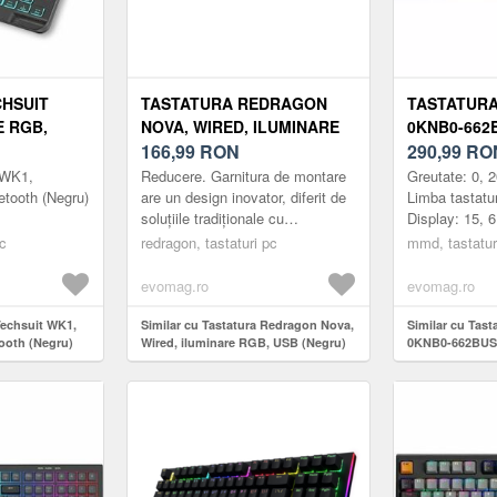
CHSUIT
TASTATURA REDRAGON
TASTATURA
E RGB,
NOVA, WIRED, ILUMINARE
0KNB0-662
EGRU)
RGB, USB (NEGRU)
166,99
RON
ILUMINATA
290,99
RO
 WK1,
Reducere. Garnitura de montare
Greutate: 0, 
etooth (Negru)
are un design inovator, diferit de
Limba tastat
soluțiile tradiționale cu
Display: 15, 6
înșurubare. În schimb, se
Culoare tasta
pc
redragon, tastaturi pc
mmd, tastatur
utilizează capace închise cu
compatibil: A
precizie, ...
evomag.ro
evomag.ro
Techsuit WK1,
Similar cu Tastatura Redragon Nova,
Similar cu Tast
ooth (Negru)
Wired, iluminare RGB, USB (Negru)
0KNB0-662BUS0
Negru