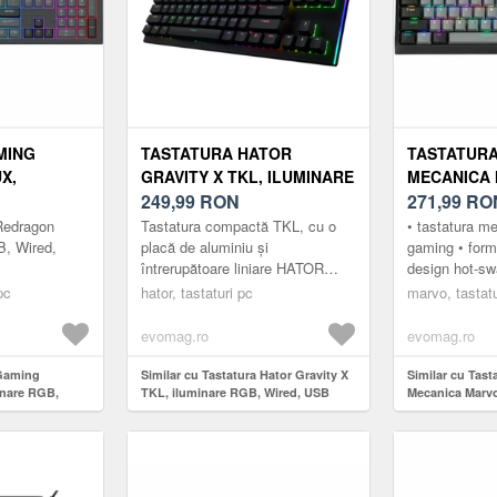
MING
TASTATURA HATOR
TASTATUR
X,
GRAVITY X TKL, ILUMINARE
MECANICA 
, WIRED,
RGB, WIRED, USB (NEGRU)
249,99
RON
USB, ILUM
271,99
RO
(NEGRU/GRI
Redragon
Tastatura compactă TKL, cu o
• tastatura m
B, Wired,
placă de aluminiu și
gaming • for
întrerupătoare liniare HATOR
design hot-sw
Aurum Orange, fiabile și rapide,
personalizare
pc
hator, tastaturi pc
marvo, tastatu
asigură performanță și
(compatibilita
durabilitate...
evomag.ro
evomag.ro
 Gaming
Similar cu Tastatura Hator Gravity X
Similar cu Tas
inare RGB,
TKL, iluminare RGB, Wired, USB
Mecanica Marv
(Negru)
iluminare RGB 