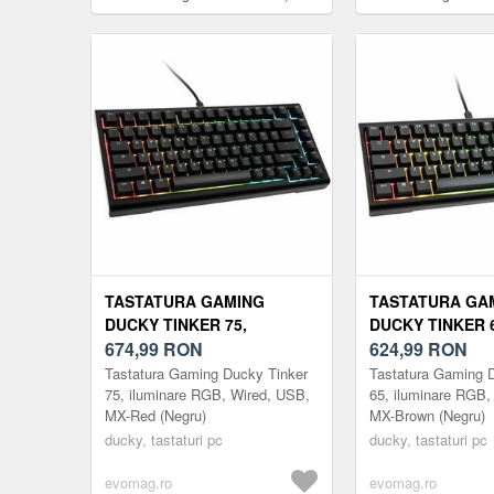
iluminare RGB, Layout EN (Negru)
Iluminare RGB, Low-p
TASTATURA GAMING
TASTATURA GA
DUCKY TINKER 75,
DUCKY TINKER 6
ILUMINARE RGB, WIRED,
674,99
RON
ILUMINARE RGB
624,99
RON
USB, MX-RED (NEGRU)
USB, MX-BROWN
Tastatura Gaming Ducky Tinker
Tastatura Gaming 
75, iluminare RGB, Wired, USB,
65, iluminare RGB,
MX-Red (Negru)
MX-Brown (Negru)
ducky, tastaturi pc
ducky, tastaturi pc
evomag.ro
evomag.ro