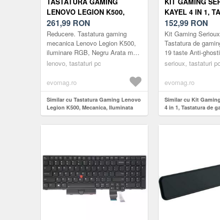
TASTATURA GAMING
KIT GAMING SE
LENOVO LEGION K500,
KAYEL 4 IN 1, 
MECANICA, ILUMINATA
261,99
RON
DE GAMING, 104
152,99
RON
RGB, USB (NEGRU)
TASTE ANTI-GH
Reducere. Tastatura gaming
Kit Gaming Serioux 
DESIGN SLIM, I
mecanica Lenovo Legion K500,
Tastatura de gaming
iluminare RGB, Negru Arata mai
19 taste Anti-ghost
RAINBOW, STR
bine. Joaca mai bine Premium si
slim, iluminare rain
lenovo, tastaturi pc
METALICA GRI,
serioux, tastaturi p
construita pentru a dura: Legion
metalica gri, t...
NEGRE + DESIG
K500 ...
evomag.ro
evomag.ro
REST, CABLU U
PVC, PLUG AND 
Similar cu Tastatura Gaming Lenovo
Similar cu Kit Gamin
MOUSE GAMING
Legion K500, Mecanica, Iluminata
4 in 1, Tastatura de 
SUNPLUS 199, 8
RGB, USB (Negru)
taste, 19 taste Anti-g
design slim, iluminar
structura metalica gri
design cu palm rest,
PVC, plug and play;
senzor Sunplus 199, 