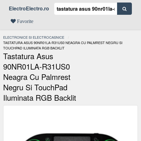
ElectroElectro.ro
Favorite
ELECTRONICE SI ELECTROCASNICE
ACTUAL:
TASTATURA ASUS 90NR01LA-R31US0 NEAGRA CU PALMREST NEGRU SI
TOUCHPAD ILUMINATA RGB BACKLIT
Tastatura Asus
90NR01LA-R31US0
Neagra Cu Palmrest
Negru Si TouchPad
Iluminata RGB Backlit