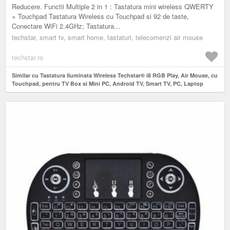
Reducere. Functii Multiple 2 in 1 : Tastatura mini wireless QWERTY
+ Touchpad Tastatura Wireless cu Touchpad si 92 de taste,
Conectare WiFi 2.4GHz; Tastatura...
techstar, smart tv, smart home, tastaturi, telecomenzi air mouse
techstar.ro
Similar cu Tastatura Iluminata Wireless Techstar® i8 RGB Play, Air Mouse, cu
Touchpad, pentru TV Box si Mini PC, Android TV, Smart TV, PC, Laptop