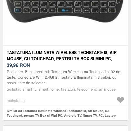
TASTATURA ILUMINATA WIRELESS TECHSTAR® I8, AIR
MOUSE, CU TOUCHPAD, PENTRU TV BOX SI MINI PC,
ANDROID TV, SMART TV, PC, LAPTOP
39,96
RON
Reducere. Functionalitati: Tastatura Wireless cu Touchpad si 92 de
taste, Conectare WiFi 2.4GHz; Tastatura Iluminata in 3 culori, cu
posibilitate de selectar...
techstar, smart tv, smart home, tastaturi, telecomenzi air mouse
techstar.ro
Similar cu Tastatura Iluminata Wireless Techstar® i8, Air Mouse, cu
Touchpad, pentru TV Box si Mini PC, Android TV, Smart TV, PC, Laptop