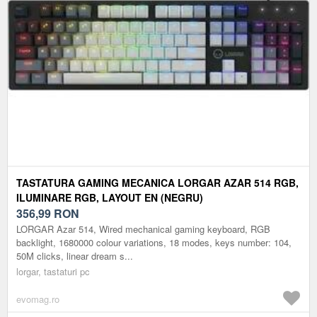
TASTATURA GAMING MECANICA LORGAR AZAR 514 RGB,
ILUMINARE RGB, LAYOUT EN (NEGRU)
356,99
RON
LORGAR Azar 514, Wired mechanical gaming keyboard, RGB
backlight, 1680000 colour variations, 18 modes, keys number: 104,
50M clicks, linear dream s...
lorgar, tastaturi pc
evomag.ro