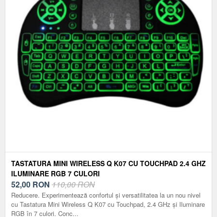
TASTATURA MINI WIRELESS Q K07 CU TOUCHPAD 2.4 GHZ
ILUMINARE RGB 7 CULORI
52,00
RON
110,00 RON
Reducere. Experimentează confortul și versatilitatea la un nou nivel
cu Tastatura Mini Wireless Q K07 cu Touchpad, 2.4 GHz și Iluminare
RGB în 7 culori. Conc...