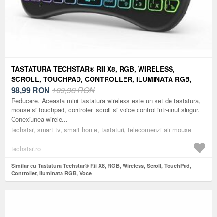
TASTATURA TECHSTAR® RII X8, RGB, WIRELESS,
SCROLL, TOUCHPAD, CONTROLLER, ILUMINATA RGB,
VOCE
98,99
RON
109,98 RON
Reducere. Aceasta mini tastatura wireless este un set de tastatura,
mouse si touchpad, controler, scroll si voice control intr-unul singur.
Conexiunea wirele...
techstar, smart tv, smart home, tastaturi, telecomenzi air mouse
techstar.ro
Similar cu Tastatura Techstar® Rii X8, RGB, Wireless, Scroll, TouchPad,
Controller, Iluminata RGB, Voce