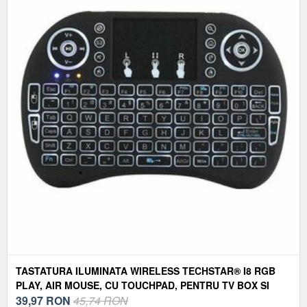
TASTATURA ILUMINATA WIRELESS TECHSTAR® I8 RGB
PLAY, AIR MOUSE, CU TOUCHPAD, PENTRU TV BOX SI
MINI PC, ANDROID TV, SMART TV, PC, LAPTOP
39,97
RON
45,74 RON