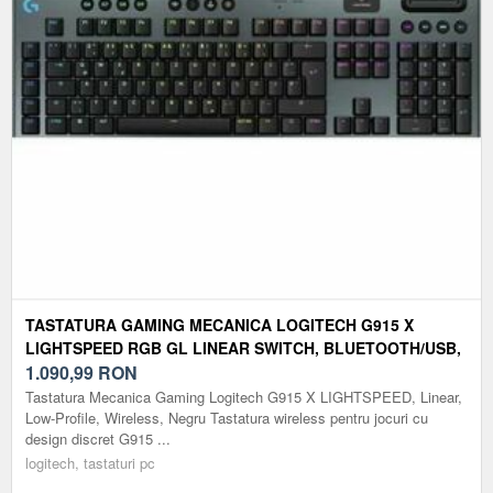
TASTATURA GAMING MECANICA LOGITECH G915 X
LIGHTSPEED RGB GL LINEAR SWITCH, BLUETOOTH/USB,
ILUMINARE RGB (NEGRU)
1.090,99
RON
Tastatura Mecanica Gaming Logitech G915 X LIGHTSPEED, Linear,
Low-Profile, Wireless, Negru Tastatura wireless pentru jocuri cu
design discret G915 ...
logitech, tastaturi pc